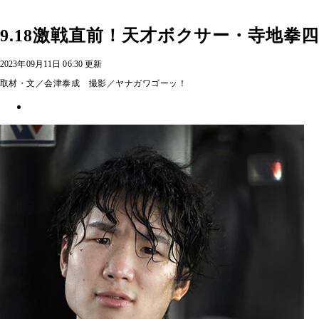
9.18激戦直前！天才ボクサー・寺地
2023年09月11日 06:30 更新
取材・文／会津泰成 撮影／ヤナガワゴーッ！