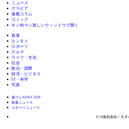
ニュース
グラビア
連載コラム
コミック
キン肉マン
新しいウィンドウで開く
新着
エンタメ
スポーツ
クルマ
ライフ・文化
社会
政治・国際
経済・ビジネス
IT・科学
写真
週プレNEWS TOP
新着ニュース
スポーツニュース
9.18激戦直前！