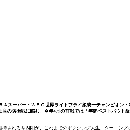
ＢＡスーパー・ＷＢＣ世界ライトフライ級統一チャンピオン・
C両王座の防衛戦に臨む。今年4月の前戦では「年間ベストバウト
期待される拳四朗が、これまでのボクシング人生、ターニング