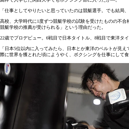
「仕事としてやりたいと思っていたのは競艇選手。でも結局、
高校、大学時代に1度ずつ競艇学校の試験を受けたものの不合
競艇学校の推薦が受けられる」という理由だった。
22歳でプロデビュー。6戦目で日本タイトル、8戦目で東洋タ
「日本5位以内に入ってみたら、日本とか東洋のベルトが見え
際に世界を獲とれた頃にようやく、ボクシングを仕事にして食