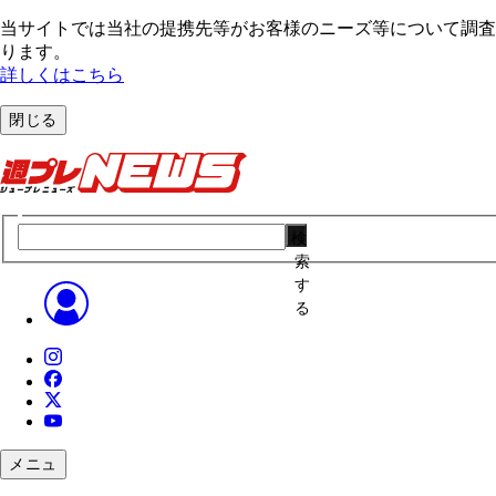
当サイトでは当社の提携先等がお客様のニーズ等について調査・
ります。
詳しくはこちら
閉じる
検
索
す
る
メニュ