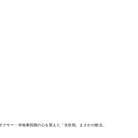
天才ボクサー・寺地拳四朗の心を変えた「矢吹戦、まさかの敗北」