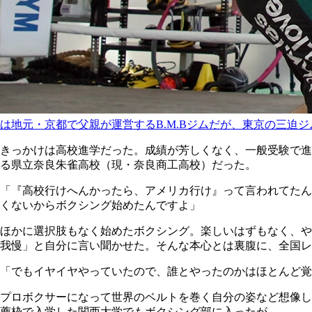
は地元・京都で父親が運営するB.M.Bジムだが、東京の三
きっかけは高校進学だった。成績が芳しくなく、一般受験で進
る県立奈良朱雀高校（現・奈良商工高校）だった。
「『高校行けへんかったら、アメリカ行け』って言われてたん
くないからボクシング始めたんですよ」
ほかに選択肢もなく始めたボクシング。楽しいはずもなく、や
我慢」と自分に言い聞かせた。そんな本心とは裏腹に、全国レ
「でもイヤイヤやっていたので、誰とやったのかはほとんど覚
プロボクサーになって世界のベルトを巻く自分の姿など想像し
薦枠で入学した関西大学でもボクシング部に入ったが―。