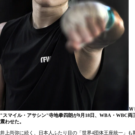
Ｗ
"スマイル・アサシン"寺地拳四朗が9月18日、WBA・WB
震わせた。
井上尚弥に続く、日本人ふたり目の「世界4団体王座統一」も