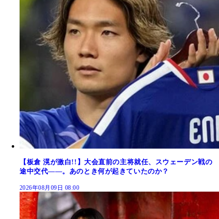
【板倉 滉が激白!!】大会直前の主将就任、スウェーデン戦の
途中交代――。あのとき何が起きていたのか？
2026年08月09日 08:00