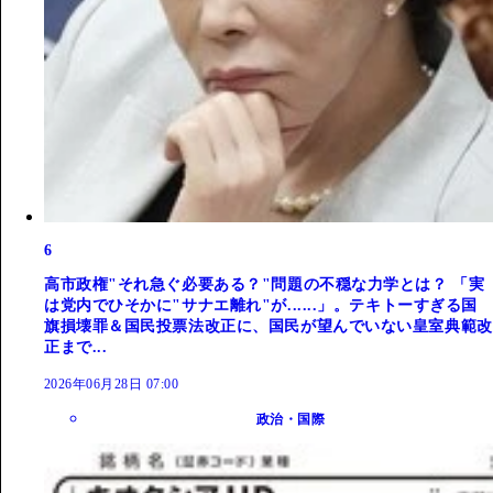
6
高市政権"それ急ぐ必要ある？"問題の不穏な力学とは？ 「実
は党内でひそかに"サナエ離れ"が......」。テキトーすぎる国
旗損壊罪＆国民投票法改正に、国民が望んでいない皇室典範改
正まで...
2026年06月28日 07:00
政治・国際