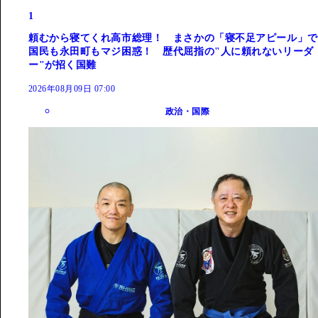
1
頼むから寝てくれ高市総理！ まさかの「寝不足アピール」で
国民も永田町もマジ困惑！ 歴代屈指の"人に頼れないリーダ
ー"が招く国難
2026年08月09日 07:00
政治・国際