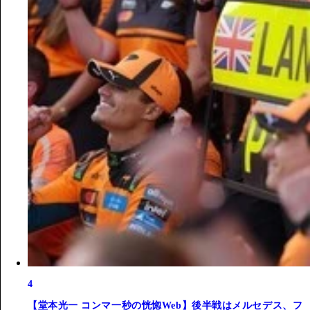
4
【堂本光一 コンマ一秒の恍惚Web】後半戦はメルセデス、フ