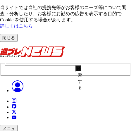
当サイトでは当社の提携先等がお客様のニーズ等について調
査・分析したり、お客様にお勧めの広告を表⽰する⽬的で
Cookie を使⽤する場合があります。
詳しくはこちら
閉じる
検
索
す
る
メニュ