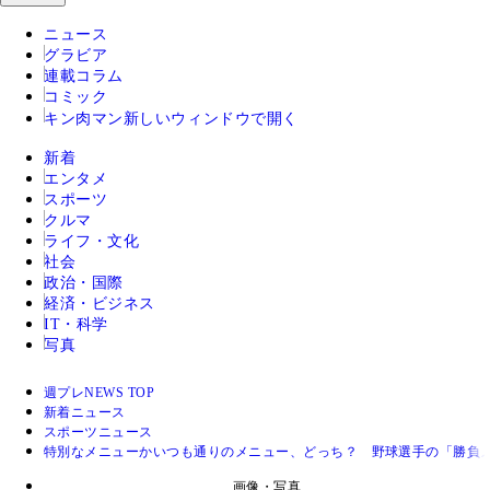
ニュース
グラビア
連載コラム
コミック
キン肉マン
新しいウィンドウで開く
新着
エンタメ
スポーツ
クルマ
ライフ・文化
社会
政治・国際
経済・ビジネス
IT・科学
写真
週プレNEWS TOP
新着ニュース
スポーツニュース
特別なメニューかいつも通りのメニュー、どっち？ 野球選手の「勝負メ
画像・写真