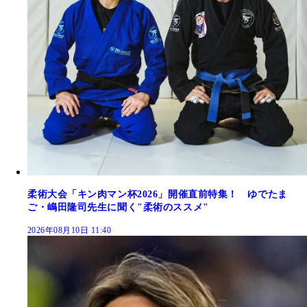
柔術大会「キン肉マン杯2026」開催直前特集！ ゆでたま
ご・嶋田隆司先生に聞く"柔術のススメ"
2026年08月10日 11:40