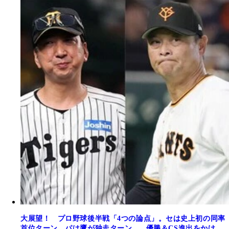
大展望！ プロ野球後半戦「4つの論点」。セは史上初の同率
首位ターン、パは鷹が独走ターン......優勝＆CS進出をかけ