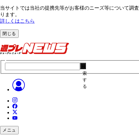
当サイトでは当社の提携先等がお客様のニーズ等について調査・
ります。
詳しくはこちら
閉じる
検
索
す
る
メニュ