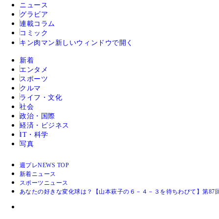
ニュース
グラビア
連載コラム
コミック
キン肉マン
新しいウィンドウで開く
新着
エンタメ
スポーツ
クルマ
ライフ・文化
社会
政治・国際
経済・ビジネス
IT・科学
写真
週プレNEWS TOP
新着ニュース
スポーツニュース
あなたの好きな変化球は？【山本萩子の６－４－３を待ちわびて】第87