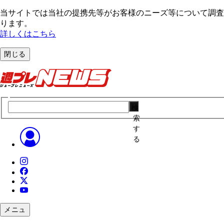
当サイトでは当社の提携先等がお客様のニーズ等について調査・
ります。
詳しくはこちら
閉じる
検
索
す
る
メニュ