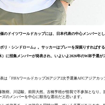
年開催のドイツワールドカップには、日本代表の中心メンバーと
ボリ・シンドローム』。サッカーはプレーを深掘りすればする
水）に招集メンバーが発表され、いよいよ2026年のW杯予選
「FIFAワールドカップ26アジア2次予選兼AFCアジアカッ
伊藤敦樹、川辺駿、前田大然、古橋亨梧が怪我で不参加となり、
リーズのメンバーを中心に順当な選出だと思います。