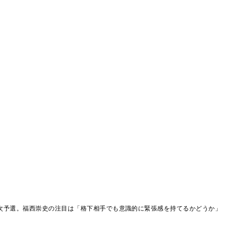
ア2次予選。福西崇史の注目は「格下相手でも意識的に緊張感を持てるかどうか」