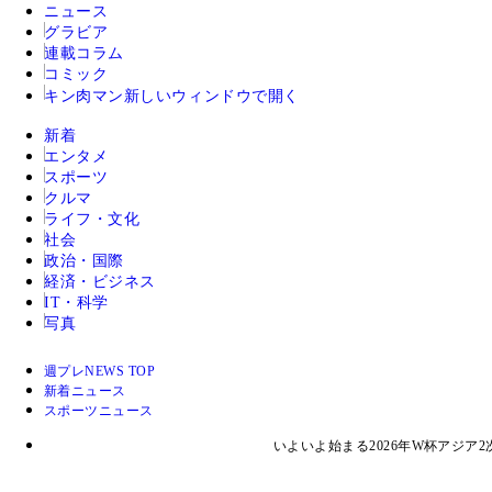
ニュース
グラビア
連載コラム
コミック
キン肉マン
新しいウィンドウで開く
新着
エンタメ
スポーツ
クルマ
ライフ・文化
社会
政治・国際
経済・ビジネス
IT・科学
写真
週プレNEWS TOP
新着ニュース
スポーツニュース
いよいよ始まる2026年W杯アジ