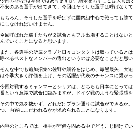
今回の2試合は本番ではありますが、結果を出すことは大前提
不安のある選手が出てきて、今回はそうした選手は呼ばなくて
もちろん、そうした選手を呼ばずに国内組中心で戦っても勝て
にしなければいけません。
今回呼ばれた選手たちが２試合ともフル出場することはないと
んでいくことになると思います。
また、各選手の所属クラブと日々コンタクトは取っているとは
呼べるベストなメンバーの選出というのは必要なことだと思い
そんな中でも追加招集の佐野や細谷をはじめ、毎熊晟矢、大迫
は今季大きく評価を上げ、その活躍が代表のチャンスに繋がっ
今回対戦するミャンマーとシリアは、どちらも日本にとっては
番という意識で試合に臨みますが、ドイツ戦のような緊張感を
その中で気を抜かず、どれだけプラン通りに試合ができるか。
つ、内容にこだわれるかが求められることになります。
内容のところでは、相手が守備を固める中でどうこじ開けてい