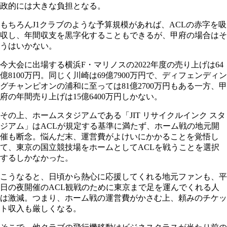
政的には大きな負担となる。
もちろんJ1クラブのような予算規模があれば、ACLの赤字を吸
収し、年間収支を黒字化することもできるが、甲府の場合はそ
うはいかない。
今大会に出場する横浜F・マリノスの2022年度の売り上げは64
億8100万円。同じく川崎は69億7900万円で、ディフェンディン
グチャンピオンの浦和に至っては81億2700万円もある一方、甲
府の年間売り上げは15億6400万円しかない。
その上、ホームスタジアムである「JIT リサイクルインク スタ
ジアム」はACLが規定する基準に満たず、ホーム戦の地元開
催も断念。悩んだ末、運営費がよけいにかかることを覚悟し
て、東京の国立競技場をホームとしてACLを戦うことを選択
するしかなかった。
こうなると、日頃から熱心に応援してくれる地元ファンも、平
日の夜開催のACL観戦のために東京まで足を運んでくれる人
は激減。つまり、ホーム戦の運営費がかさむ上、頼みのチケッ
ト収入も厳しくなる。