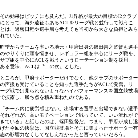
その効果はピッチにも及んだ。J1昇格が最大の目標のJ2クラブ
にとって、海外遠征もあるACLをリーグ戦と並行して戦うこ
とは、過密日程や選手層を考えても当初から大きな負担とみら
れていた。
昨季からチームを率いる地元・甲府出身の篠田善之監督も選手
のやりくりに頭を悩ませ、レギュラー組を中心にリーグ戦を、
サブ組を中心にACLを戦うというローテーション制を採用。
ある意味、ACLは〝二の次〟とした。
ところが、甲府サポーターだけでなく、他クラブのサポーター
の声援も受けていることを知った選手たちがACLで発奮。リ
ーグ戦では見られないようなハイパフォーマンスを国立競技場
で披露し、勝ち点を積み重ねたのである。
「チーム内に疲労感はない。出場する選手と出場できない選手
それぞれが、高いモチベーションで戦っていて、いい流れがで
きている」と話したのは、篠田監督だ。つまり、甲府が成し遂
げた今回の快挙は、国立競技場とそこに集まったサポーター有
志の影響力なくしてなしえなかったと言っていいだろう。