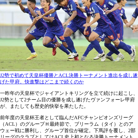
J2勢で初めて天皇杯優勝とACL決勝トーナメント進出を成し遂
げた甲府。快進撃はどこまで続くのか
一昨年の天皇杯でジャイアントキリングを立て続けに起こし、
J2勢として2チーム目の優勝を成し遂げたヴァンフォーレ甲府
が、またしても歴史的快挙を果たした。
前年度の天皇杯王者として臨んだAFCチャンピオンズリーグ
（ACL）のグループＨ最終節で、ブリーラム（タイ）とのア
ウェー戦に勝利し、グループ首位が確定。下馬評を覆し、2部
リーグのクラブとしてはACL史上初となる決勝トーナメント