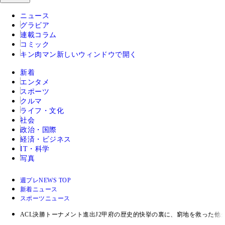
ニュース
グラビア
連載コラム
コミック
キン肉マン
新しいウィンドウで開く
新着
エンタメ
スポーツ
クルマ
ライフ・文化
社会
政治・国際
経済・ビジネス
IT・科学
写真
週プレNEWS TOP
新着ニュース
スポーツニュース
ACL決勝トーナメント進出J2甲府の歴史的快挙の裏に、窮地を救った他