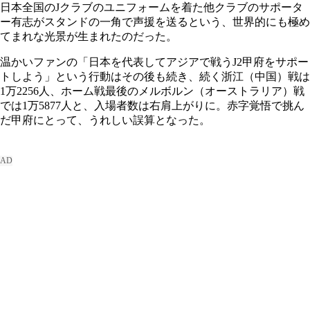
日本全国のJクラブのユニフォームを着た他クラブのサポータ
ー有志がスタンドの一角で声援を送るという、世界的にも極め
てまれな光景が生まれたのだった。
温かいファンの「日本を代表してアジアで戦うJ2甲府をサポー
トしよう」という行動はその後も続き、続く浙江（中国）戦は
1万2256人、ホーム戦最後のメルボルン（オーストラリア）戦
では1万5877人と、入場者数は右肩上がりに。赤字覚悟で挑ん
だ甲府にとって、うれしい誤算となった。