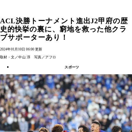
ACL決勝トーナメント進出J2甲府の歴
史的快挙の裏に、窮地を救った他クラ
ブサポーターあり！
2024年01月10日 06:00 更新
取材・文／中山 淳 写真／アフロ
スポーツ