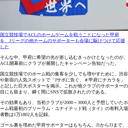
国立競技場でACLのホームゲームを戦うことになった甲府
を、Jリーグの他チームのサポーターも会場に駆けつけて応援
した
そんな中、甲府に希望の光が差し込むきっかけとなったのが、
ACL開幕前にクラブが展開したキャンペーン告知だった。
国立競技場でのホーム戦の集客を少しでも増やすために、渋谷
や新宿の人気スポットで「Jサポに告ぐ、＃甲府にチカラを」
と記した巨大ポスターを掲示。これが他クラブのサポーターの
目にも留まり、瞬く間にSNSで拡散されたのである。
その効果もあり、当初クラブが2000～3000人と予想していたホ
ーム戦最初のブリーラム・ユナイテッド戦（タイ）の有料入場
者数は1万1802人を記録。
ゴール裏を埋めた甲府サポーターはもちろん、J1からJ3まで、