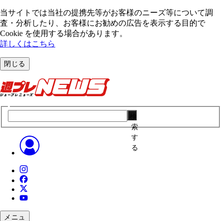
当サイトでは当社の提携先等がお客様のニーズ等について調
査・分析したり、お客様にお勧めの広告を表⽰する⽬的で
Cookie を使⽤する場合があります。
詳しくはこちら
閉じる
検
索
す
る
メニュ