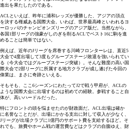
進出を果たしたのである。
ACLといえば、昨年に浦和レッズが優勝した、アジアの頂点
を決する権威ある国際大会。いわば、世界最高峰といわれるヨ
ーロッパのチャンピオンズリーグのアジア版だ。当然ながら、
各国1部リーグの強豪がしのぎを削るACLでベスト16に駒を進
めることは簡単ではない。
例えば、近年のJリーグを席巻する川崎フロンターレは、直近5
大会で4度出場して3度もグループステージ敗退を強いられてい
る（今大会ではグループステージ突破）。そんな難度の高い国
際大会で2部リーグに所属する地方クラブが成し遂げた今回の
偉業は、まさに奇跡といえる。
そもそも、ここ6シーズンにわたってJ2で戦う甲府が、ACLの
ような国際大会に出場するのは初めての経験。参戦すること自
体が、高いハードルだった。
特にフロントの頭を悩ませたのが財政面だ。ACL出場は確か
に名誉なことだが、出場にかかる支出に対して収入が少なく、
Jリーグが出場クラブに1億円のサポート費を支給するほど。そ
れでも、旅費やホーム戦の運営費などはクラブの自腹ゆえ、財