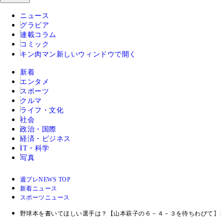
ニュース
グラビア
連載コラム
コミック
キン肉マン
新しいウィンドウで開く
新着
エンタメ
スポーツ
クルマ
ライフ・文化
社会
政治・国際
経済・ビジネス
IT・科学
写真
週プレNEWS TOP
新着ニュース
スポーツニュース
野球本を書いてほしい選手は？【山本萩子の６－４－３を待ちわびて】第