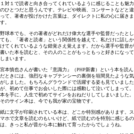
１対１で読者と向き合ってくれているように感じることも魅力
のひとつだと思うんです。テレビや映画、コンサートなどと違
って、著者が投げかけた言葉は、ダイレクトに私の心に届きま
す。
野球本でも、その著者がどれだけ偉大な選手や監督だったとし
ても、「著者と読者」という関係性を越えて、私だけに話しか
けてくれているような錯覚さえ覚えます。だから選手や監督が
書いた本を読むと、その人のことがもっともっと好きになって
しまいます。
宮本慎也さんが書いた『意識力』（PHP新書）という本を読ん
だときには、強烈なキャプテンシーの裏側を垣間見たような気
がしました。もちろんグラウンドで活躍する姿も見ていました
が、初めて仕事でお会いした際には感動して泣いてしまって。
本を手に、人生で初めてサインをおねだりしてしまいました。
そのサイン本は、今でも我が家の宝物です。
紙に文字が印刷されている本は、どこか特別感があります。ス
マホで文章を読むのもいいけど、紙で読むのを特別に感じるの
は、きっと私が昔から本に触れて育ったからでしょうね。