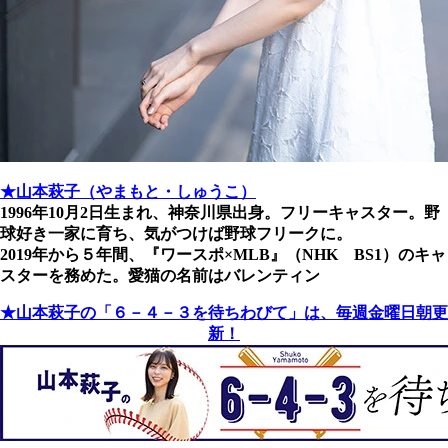
★山本萩子（やまもと・しゅうこ）
1996年10月2日生まれ、神奈川県出身。フリーキャスター。野
球好き一家に育ち、気がつけば野球フリークに。
2019年から５年間、『ワースポ×MLB』（NHK BS1）のキャ
スターを務めた。愛猫の名前はバレンティン
★山本萩子の「６－４－３を待ちわびて」は、毎週金曜日朝更
新！