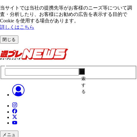
当サイトでは当社の提携先等がお客様のニーズ等について調
査・分析したり、お客様にお勧めの広告を表⽰する⽬的で
Cookie を使⽤する場合があります。
詳しくはこちら
閉じる
検
索
す
る
メニュ