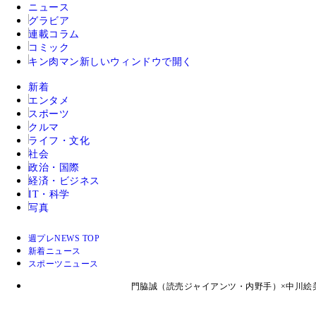
ニュース
グラビア
連載コラム
コミック
キン肉マン
新しいウィンドウで開く
新着
エンタメ
スポーツ
クルマ
ライフ・文化
社会
政治・国際
経済・ビジネス
IT・科学
写真
週プレNEWS TOP
新着ニュース
スポーツニュース
門脇誠（読売ジャイアンツ・内野手）×中川絵