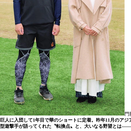
門
巨人に入団して1年目で華のショートに定着。昨年11月のア
型遊撃手が語ってくれた〝転換点〟と、大いなる野望とは――