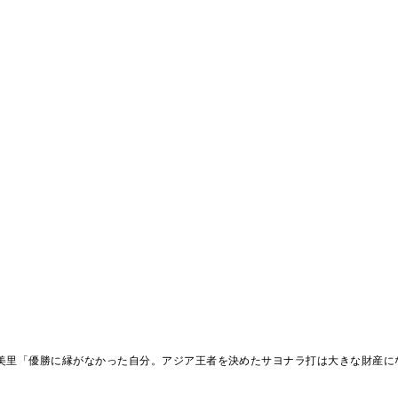
美里「優勝に縁がなかった自分。アジア王者を決めたサヨナラ打は大きな財産に