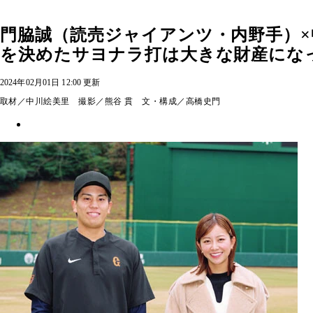
門脇誠（読売ジャイアンツ・内野手）
を決めたサヨナラ打は大きな財産にな
2024年02月01日 12:00 更新
取材／中川絵美里 撮影／熊谷 貫 文・構成／高橋史門