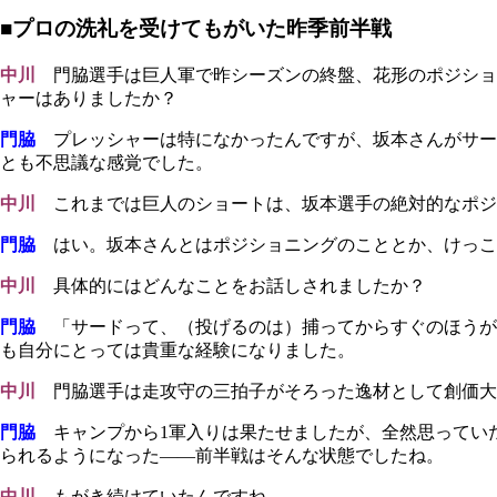
■プロの洗礼を受けてもがいた昨季前半戦
中川
門脇選手は巨人軍で昨シーズンの終盤、花形のポジション
ャーはありましたか？
門脇
プレッシャーは特になかったんですが、坂本さんがサー
とも不思議な感覚でした。
中川
これまでは巨人のショートは、坂本選手の絶対的なポジ
門脇
はい。坂本さんとはポジショニングのこととか、けっこ
中川
具体的にはどんなことをお話しされましたか？
門脇
「サードって、（投げるのは）捕ってからすぐのほうが
も自分にとっては貴重な経験になりました。
中川
門脇選手は走攻守の三拍子がそろった逸材として創価大
門脇
キャンプから1軍入りは果たせましたが、全然思ってい
られるようになった――前半戦はそんな状態でしたね。
中川
もがき続けていたんですね。