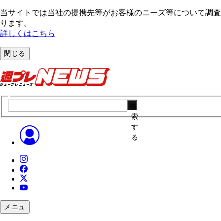
当サイトでは当社の提携先等がお客様のニーズ等について調査・
ります。
詳しくはこちら
閉じる
検
索
す
る
メニュ