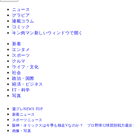
ニュース
グラビア
連載コラム
コミック
キン肉マン
新しいウィンドウで開く
新着
エンタメ
スポーツ
クルマ
ライフ・文化
社会
政治・国際
経済・ビジネス
IT・科学
写真
週プレNEWS TOP
新着ニュース
スポーツニュース
阪神・オリックスは今季も独走Vなのか？ プロ野球12球団別戦力最速
画像・写真