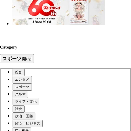
Category
スポーツ
開/閉
総合
エンタメ
スポーツ
クルマ
ライフ・文化
社会
政治・国際
経済・ビジネス
IT・科学