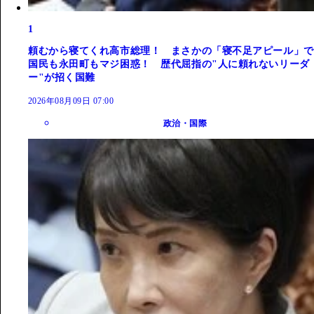
1
頼むから寝てくれ高市総理！ まさかの「寝不足アピール」で
国民も永田町もマジ困惑！ 歴代屈指の"人に頼れないリーダ
ー"が招く国難
2026年08月09日 07:00
政治・国際