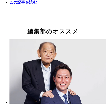
この記事を読む
FAでオリックスに移籍した西川の穴埋めを期待さ
ヘッド兼バッテリーコーチから昇格し、今季より指
2軍監督から昇格し、今季より指揮を執るソフトバ
岡田監督が大きな期待をかけ、お股ニキ氏も高く評
3年前のドラ1・椋木
2年前はルーキーながら2桁本塁打＆2桁盗塁を達成
島・末包
執る巨人・阿部監督
小久保監督
る高卒2年目左腕の阪神・門別
フトバンク・野村勇。昨季はケガの影響で不本意な
オリックス先発陣は山本由伸、山﨑福也の抜けた穴
ズンを過ごしたが、今季は完全復活なるか
きいが、3年前のドラ1・椋木、2年前のドラ1・曽谷
2年前のドラ1・曽谷
前のドラ3・齋藤（写真）らの飛躍に期待がかかる
編集部のオススメ