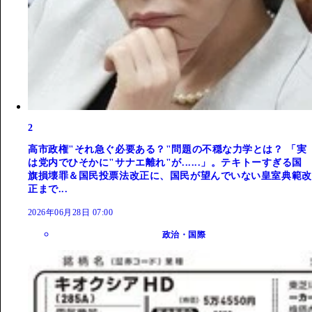
2
高市政権"それ急ぐ必要ある？"問題の不穏な力学とは？ 「実
は党内でひそかに"サナエ離れ"が......」。テキトーすぎる国
旗損壊罪＆国民投票法改正に、国民が望んでいない皇室典範改
正まで...
2026年06月28日 07:00
政治・国際