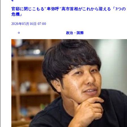
4
官邸に閉じこもる"卑弥呼"高市首相がこれから迎える「3つの
危機」
2026年05月16日 07:00
政治・国際