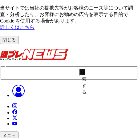
当サイトでは当社の提携先等がお客様のニーズ等について調
査・分析したり、お客様にお勧めの広告を表⽰する⽬的で
Cookie を使⽤する場合があります。
詳しくはこちら
閉じる
検
索
す
る
メニュ