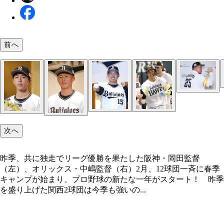
前へ
10年以上にわたって巨人軍を引っ張ってきた菅野
昨季、共に独走でリーグ優勝を果たした阪神・岡田
昨季、＂チームロン毛＂として話題を呼んだ西武の
と坂本（右）。ベテランとしてもうひと花咲かせて
（左）、オリックス・中嶋監督（右）
（左）と髙橋光（右）。平良を加えた先発3本柱は1
そうだ
イチの充実度だ
FAでソフトバンクに加入した山川。新天地では、
次へ
上となる大活躍を期待したい
昨季、共に独走でリーグ優勝を果たした阪神・岡田監督
（左）、オリックス・中嶋監督（右）2月、12球団一斉に春季
キャンプが始まり、プロ野球の新たな一年がスタート！ 昨季
を盛り上げた関西2球団は今季も強いの...