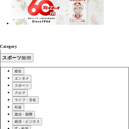
Category
スポーツ
開/閉
総合
エンタメ
スポーツ
クルマ
ライフ・文化
社会
政治・国際
経済・ビジネス
IT・科学