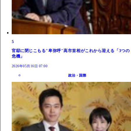
5
官邸に閉じこもる"卑弥呼"高市首相がこれから迎える「3つの
危機」
2026年05月16日 07:00
政治・国際