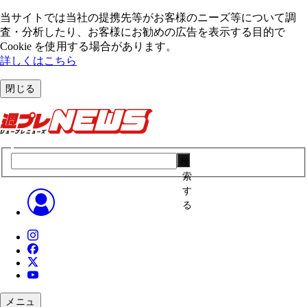
当サイトでは当社の提携先等がお客様のニーズ等について調
査・分析したり、お客様にお勧めの広告を表⽰する⽬的で
Cookie を使⽤する場合があります。
詳しくはこちら
閉じる
検
索
す
る
メニュ