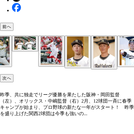
前へ
10年以上にわたって巨人軍を引っ張ってきた菅野
昨季、共に独走でリーグ優勝を果たした阪神・岡田
昨季、＂チームロン毛＂として話題を呼んだ西武の
と坂本（右）。ベテランとしてもうひと花咲かせて
（左）、オリックス・中嶋監督（右）
（左）と髙橋光（右）。平良を加えた先発3本柱は1
そうだ
イチの充実度だ
FAでソフトバンクに加入した山川。新天地では、
次へ
上となる大活躍を期待したい
昨季、共に独走でリーグ優勝を果たした阪神・岡田監督
（左）、オリックス・中嶋監督（右）2月、12球団一斉に春季
キャンプが始まり、プロ野球の新たな一年がスタート！ 昨季
を盛り上げた関西2球団は今季も強いの...