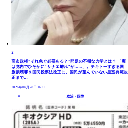
2
高市政権"それ急ぐ必要ある？"問題の不穏な力学とは？ 「実
は党内でひそかに"サナエ離れ"が......」。テキトーすぎる国
旗損壊罪＆国民投票法改正に、国民が望んでいない皇室典範改
正まで...
2026年06月28日 07:00
政治・国際