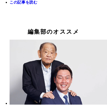
この記事を読む
FAでオリックスに移籍した西川の穴埋めを期待さ
ヘッド兼バッテリーコーチから昇格し、今季より指
2軍監督から昇格し、今季より指揮を執るソフトバ
岡田監督が大きな期待をかけ、お股ニキ氏も高く評
3年前のドラ1・椋木
2年前はルーキーながら2桁本塁打＆2桁盗塁を達成
島・末包
執る巨人・阿部監督
小久保監督
る高卒2年目左腕の阪神・門別
フトバンク・野村勇。昨季はケガの影響で不本意な
オリックス先発陣は山本由伸、山﨑福也の抜けた穴
ズンを過ごしたが、今季は完全復活なるか
きいが、3年前のドラ1・椋木、2年前のドラ1・曽谷
2年前のドラ1・曽谷
前のドラ3・齋藤（写真）らの飛躍に期待がかかる
編集部のオススメ