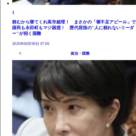
1
頼むから寝てくれ高市総理！ まさかの「寝不足アピール」で
国民も永田町もマジ困惑！ 歴代屈指の"人に頼れないリーダ
ー"が招く国難
2026年08月09日 07:00
政治・国際