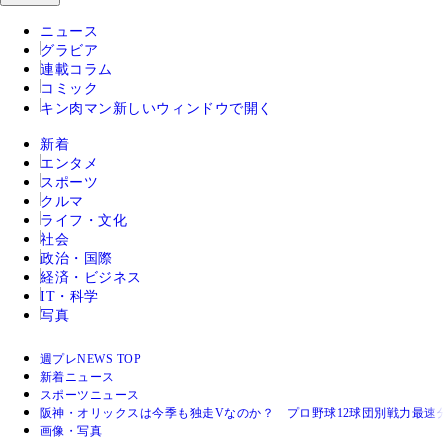
ニュース
グラビア
連載コラム
コミック
キン肉マン
新しいウィンドウで開く
新着
エンタメ
スポーツ
クルマ
ライフ・文化
社会
政治・国際
経済・ビジネス
IT・科学
写真
週プレNEWS TOP
新着ニュース
スポーツニュース
阪神・オリックスは今季も独走Vなのか？ プロ野球12球団別戦力最速
画像・写真