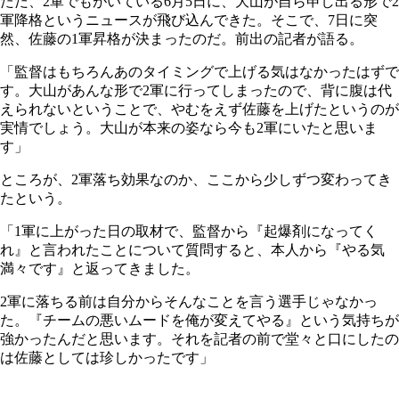
ただ、2軍でもがいている6月5日に、大山が自ら申し出る形で2
軍降格というニュースが飛び込んできた。そこで、7日に突
然、佐藤の1軍昇格が決まったのだ。前出の記者が語る。
「監督はもちろんあのタイミングで上げる気はなかったはずで
す。大山があんな形で2軍に行ってしまったので、背に腹は代
えられないということで、やむをえず佐藤を上げたというのが
実情でしょう。大山が本来の姿なら今も2軍にいたと思いま
す」
ところが、2軍落ち効果なのか、ここから少しずつ変わってき
たという。
「1軍に上がった日の取材で、監督から『起爆剤になってく
れ』と言われたことについて質問すると、本人から『やる気
満々です』と返ってきました。
2軍に落ちる前は自分からそんなことを言う選手じゃなかっ
た。『チームの悪いムードを俺が変えてやる』という気持ちが
強かったんだと思います。それを記者の前で堂々と口にしたの
は佐藤としては珍しかったです」