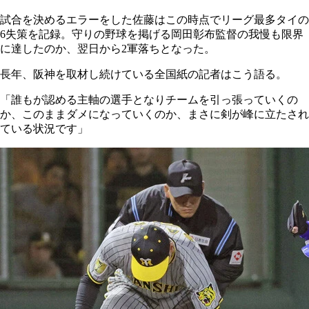
試合を決めるエラーをした佐藤はこの時点でリーグ最多タイの
6失策を記録。守りの野球を掲げる岡田彰布監督の我慢も限界
に達したのか、翌日から2軍落ちとなった。
長年、阪神を取材し続けている全国紙の記者はこう語る。
「誰もが認める主軸の選手となりチームを引っ張っていくの
か、このままダメになっていくのか、まさに剣が峰に立たされ
ている状況です」