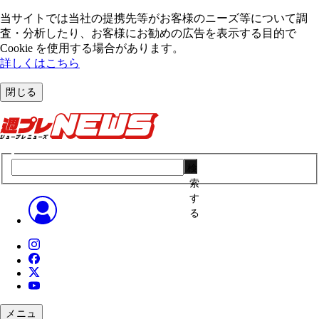
当サイトでは当社の提携先等がお客様のニーズ等について調
査・分析したり、お客様にお勧めの広告を表⽰する⽬的で
Cookie を使⽤する場合があります。
詳しくはこちら
閉じる
検
索
す
る
メニュ