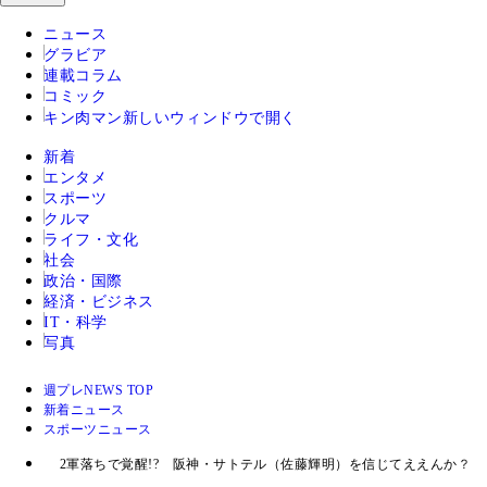
ニュース
グラビア
連載コラム
コミック
キン肉マン
新しいウィンドウで開く
新着
エンタメ
スポーツ
クルマ
ライフ・文化
社会
政治・国際
経済・ビジネス
IT・科学
写真
週プレNEWS TOP
新着ニュース
スポーツニュース
2軍落ちで覚醒!? 阪神・サトテル（佐藤輝明）を信じてええんか？