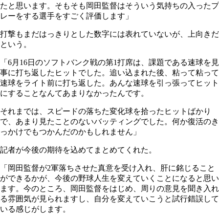
たと思います。そもそも岡田監督はそういう気持ちの入ったプ
レーをする選手をすごく評価します」
打撃もまだはっきりとした数字には表れていないが、上向きだ
という。
「6月16日のソフトバンク戦の第1打席は、課題である速球を見
事に打ち返したヒットでした。追い込まれた後、粘って粘って
速球をライト前に打ち返した。あんな速球を引っ張ってヒット
にすることなんてあまりなかったんです。
それまでは、スピードの落ちた変化球を拾ったヒットばかり
で、あまり見たことのないバッティングでした。何か復活のき
っかけでもつかんだのかもしれません」
記者が今後の期待を込めてまとめてくれた。
「岡田監督が2軍落ちさせた真意を受け入れ、肝に銘じること
ができるかが、今後の野球人生を変えていくことになると思い
ます。今のところ、岡田監督をはじめ、周りの意見を聞き入れ
る雰囲気が見られますし、自分を変えていこうと試行錯誤して
いる感じがします。