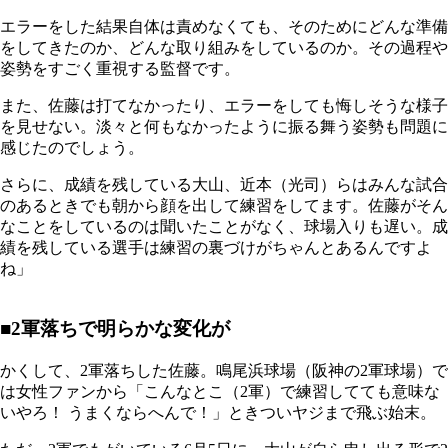
エラーをした結果自体は責めなくても、そのためにどんな準備
をしてきたのか、どんな取り組みをしているのか。その過程や
姿勢をすごく重視する監督です。
また、佐藤は打てなかったり、エラーをしても悔しそうな様子
を見せない。淡々と何もなかったように振る舞う姿勢も問題に
感じたのでしょう。
さらに、成績を残している大山、近本（光司）らはみんな試合
のあるときでも朝から顔を出して練習をしてます。佐藤がそん
なことをしているのは聞いたことがなく、球場入りも遅い。成
績を残している選手は練習の裏づけがちゃんとあるんですよ
ね」
■2軍落ちで明らかな変化が
かくして、2軍落ちした佐藤。鳴尾浜球場（阪神の2軍球場）で
は女性ファンから「こんなとこ（2軍）で練習してても意味な
いやろ！ うまくならへんで！」ときついヤジまで飛ぶ始末。