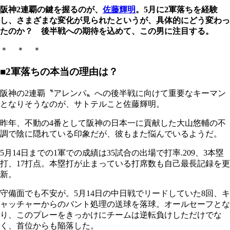
阪神2連覇の鍵を握るのが、
佐藤輝明
。5月に2軍落ちを経験
し、さまざまな変化が見られたというが、具体的にどう変わっ
たのか？ 後半戦への期待を込めて、この男に注目する。
＊ ＊ ＊
■2軍落ちの本当の理由は？
阪神の2連覇〝アレンパ〟への後半戦に向けて重要なキーマン
となりそうなのが、サトテルこと佐藤輝明。
昨年、不動の4番として阪神の日本一に貢献した大山悠輔の不
調で陰に隠れている印象だが、彼もまた悩んでいるようだ。
5月14日までの1軍での成績は35試合の出場で打率.209、3本塁
打、17打点。本塁打が止まっている打席数も自己最長記録を更
新。
守備面でも不安が。5月14日の中日戦でリードしていた8回、キ
ャッチャーからのバント処理の送球を落球。オールセーフとな
り、このプレーをきっかけにチームは逆転負けしただけでな
く、首位からも陥落した。