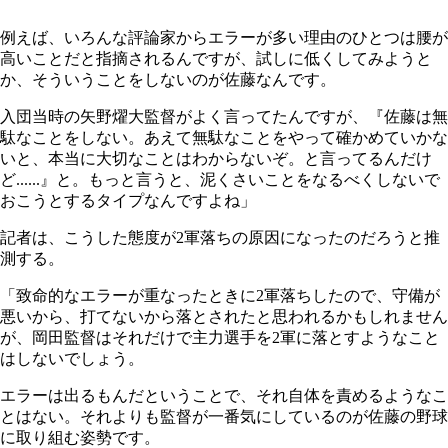
例えば、いろんな評論家からエラーが多い理由のひとつは腰が
高いことだと指摘されるんですが、試しに低くしてみようと
か、そういうことをしないのが佐藤なんです。
入団当時の矢野燿大監督がよく言ってたんですが、『佐藤は無
駄なことをしない。あえて無駄なことをやって確かめていかな
いと、本当に大切なことはわからないぞ。と言ってるんだけ
ど......』と。もっと言うと、泥くさいことをなるべくしないで
おこうとするタイプなんですよね」
記者は、こうした態度が2軍落ちの原因になったのだろうと推
測する。
「致命的なエラーが重なったときに2軍落ちしたので、守備が
悪いから、打てないから落とされたと思われるかもしれません
が、岡田監督はそれだけで主力選手を2軍に落とすようなこと
はしないでしょう。
エラーは出るもんだということで、それ自体を責めるようなこ
とはない。それよりも監督が一番気にしているのが佐藤の野球
に取り組む姿勢です。