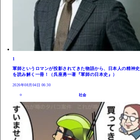
1
軍師というロマンが投影されてきた物語から、日本人の精神史
を読み解く一冊！（呉座勇一著『軍師の日本史』）
2026年08月04日 06:30
社会