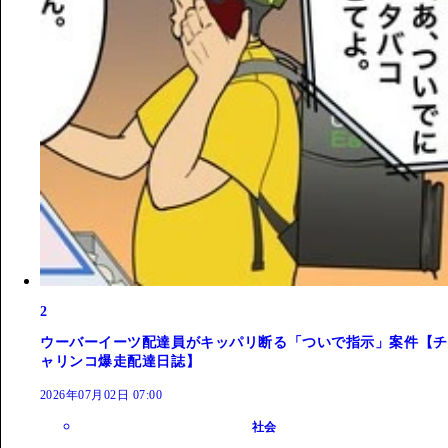
2
ウーバーイーツ配達員がキッパリ断る「ついで指示」案件【チ
ャリンコ爆走配達日誌】
2026年07月02日 07:00
社会