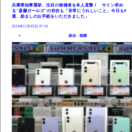
兵庫県知事選挙、注目の候補者を本人直撃！ サイン求め
る"斎藤ガールズ"の存在も「非常にうれしいこと。今日も9
通、励ましのお手紙をいただきました」
2024年11月05日 07:10
政治・国際