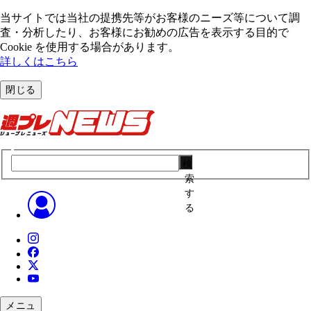
当サイトでは当社の提携先等がお客様のニーズ等について調
査・分析したり、お客様にお勧めの広告を表⽰する⽬的で
Cookie を使⽤する場合があります。
詳しくはこちら
閉じる
検
索
す
る
メニュ