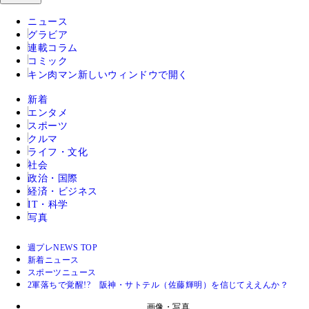
ニュース
グラビア
連載コラム
コミック
キン肉マン
新しいウィンドウで開く
新着
エンタメ
スポーツ
クルマ
ライフ・文化
社会
政治・国際
経済・ビジネス
IT・科学
写真
週プレNEWS TOP
新着ニュース
スポーツニュース
2軍落ちで覚醒!? 阪神・サトテル（佐藤輝明）を信じてええんか？
画像・写真