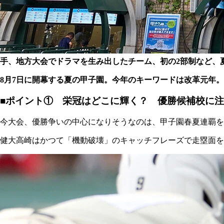
手、地方大会でドラマを生み出したチーム、初の2部制など、
8月7日に開幕する夏の甲子園。今年のキーワードは改革元年。
■ポイント① 栄冠はどこに輝く？ 優勝候補校に
今大会、優勝争いの中心になりそうなのは、甲子園春夏連覇を
健大高崎はかつて「機動破壊」のキャッチフレーズで走塁面を