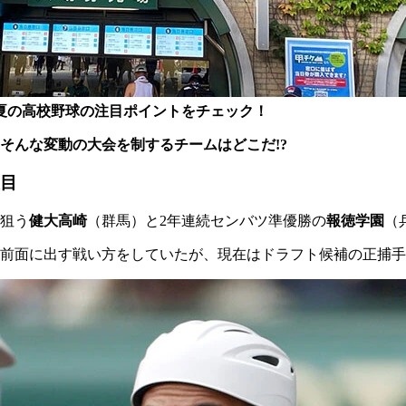
夏の高校野球の注目ポイントをチェック！
そんな変動の大会を制するチームはどこだ!?
注目
狙う
健大高崎
（群馬）と2年連続センバツ準優勝の
報徳学園
（
前面に出す戦い方をしていたが、現在はドラフト候補の正捕手