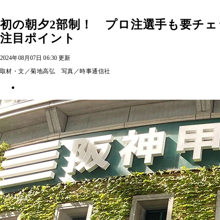
初の朝夕2部制！ プロ注選手も要チェッ
注目ポイント
2024年08月07日 06:30 更新
取材・文／菊地高弘 写真／時事通信社