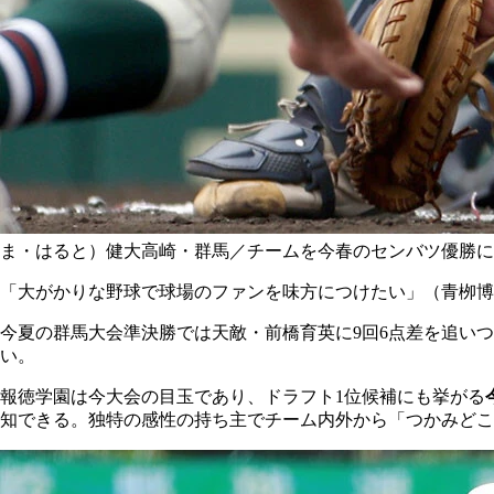
ま・はると）健大高崎・群馬／チームを今春のセンバツ優勝に
「大がかりな野球で球場のファンを味方につけたい」（青栁博
今夏の群馬大会準決勝では天敵・前橋育英に9回6点差を追い
い。
報徳学園は今大会の目玉であり、ドラフト1位候補にも挙がる
知できる。独特の感性の持ち主でチーム内外から「つかみどこ