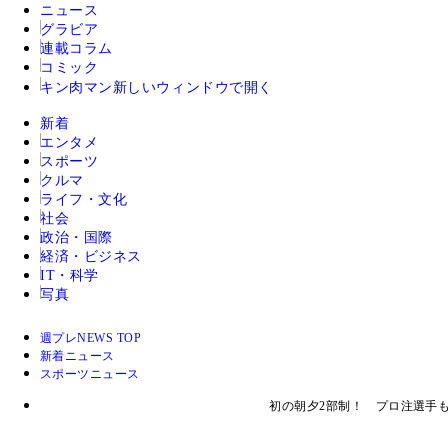
ニュース
グラビア
連載コラム
コミック
キン肉マン
新しいウィンドウで開く
新着
エンタメ
スポーツ
クルマ
ライフ・文化
社会
政治・国際
経済・ビジネス
IT・科学
写真
週プレNEWS TOP
新着ニュース
スポーツニュース
初の朝夕2部制！ プロ注選手も