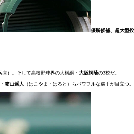
優勝候補、超大型投
兵庫）。そして高校野球界の大横綱・
大阪桐蔭
の3校だ。
・
箱山遥人
（はこやま・はると）らパワフルな選手が目立つ。