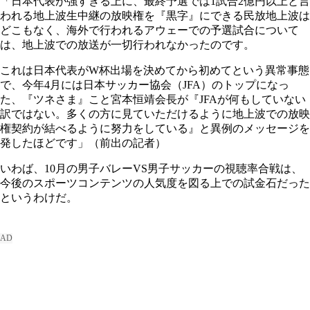
「日本代表が強すぎる上に、最終予選では1試合2億円以上と言
われる地上波生中継の放映権を『黒字』にできる民放地上波は
どこもなく、海外で行われるアウェーでの予選試合について
は、地上波での放送が一切行われなかったのです。
これは日本代表がW杯出場を決めてから初めてという異常事態
で、今年4月には日本サッカー協会（JFA）のトップになっ
た、『ツネさま』こと宮本恒靖会長が『JFAが何もしていない
訳ではない。多くの方に見ていただけるように地上波での放映
権契約が結べるように努力をしている』と異例のメッセージを
発したほどです」（前出の記者）
いわば、10月の男子バレーVS男子サッカーの視聴率合戦は、
今後のスポーツコンテンツの人気度を図る上での試金石だった
というわけだ。