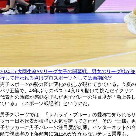
2024-25 大同生命SVリーグ女子の開幕戦。男女のリーグ戦が並
行して行われる点はプロスポーツとしては画期的だ
男子スポーツの勢力図に変化の兆しが現れてきている。今夏の
パリ五輪で、48年ぶりのベスト4入りを賭けて挑んだイタリア
代表との熱戦が感動を呼んだ男子バレーの注目度が「急上昇し
ている」（スポーツ紙記者）というのだ。
男子スポーツでは、「サムライ・ブルー」の愛称で知られるサ
ッカー日本代表が根強い人気を誇ってきたが、その〝王様〟男
子サッカーに男子バレーの注目度が肉薄。インターネットの台
頭で視聴率の下落傾向に歯止めがかからないテレビ業界も、