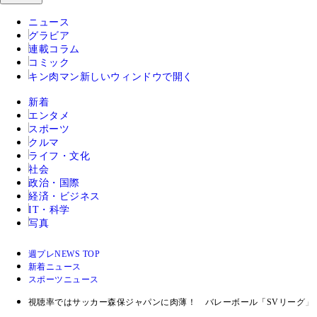
ニュース
グラビア
連載コラム
コミック
キン肉マン
新しいウィンドウで開く
新着
エンタメ
スポーツ
クルマ
ライフ・文化
社会
政治・国際
経済・ビジネス
IT・科学
写真
週プレNEWS TOP
新着ニュース
スポーツニュース
視聴率ではサッカー森保ジャパンに肉薄！ バレーボール「SVリーグ」