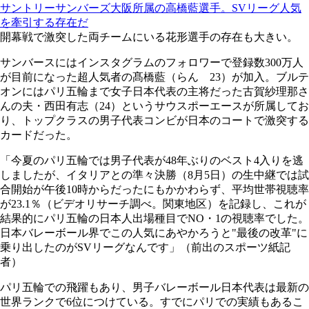
サントリーサンバーズ大阪所属の高橋藍選手。SVリーグ人気
を牽引する存在だ
開幕戦で激突した両チームにいる花形選手の存在も大きい。
サンバースにはインスタグラムのフォロワーで登録数300万人
が目前になった超人気者の髙橋藍（らん 23）が加入。ブルテ
オンにはパリ五輪まで女子日本代表の主将だった古賀紗理那さ
んの夫・西田有志（24）というサウスポーエースが所属してお
り、トップクラスの男子代表コンビが日本のコートで激突する
カードだった。
「今夏のパリ五輪では男子代表が48年ぶりのベスト4入りを逃
しましたが、イタリアとの準々決勝（8月5日）の生中継では試
合開始が午後10時からだったにもかかわらず、平均世帯視聴率
が23.1％（ビデオリサーチ調べ。関東地区）を記録し、これが
結果的にパリ五輪の日本人出場種目でNO・1の視聴率でした。
日本バレーボール界でこの人気にあやかろうと"最後の改革"に
乗り出したのがSVリーグなんです」（前出のスポーツ紙記
者）
パリ五輪での飛躍もあり、男子バレーボール日本代表は最新の
世界ランクで6位につけている。すでにパリでの実績もあるこ