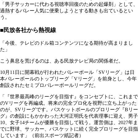
「男子サッカーに代わる視聴率回復のための起爆剤」として、
過熱するバレー人気に便乗しようとする動きも出ているとい
う。
■民放各社から熱視線
「今後、テレビのドル箱コンテンツになる期待が高まりまし
た」
こう鼻息を荒げるのは、ある民放テレビ局の関係者だ。
10月11日に開幕戦が行われたバレーボール「SVリーグ」は日
本バレーボールのトップリーグ「Vリーグ」を前身とし、今年
創設されたセミプロバレーボールリーグだ。
「『世界最高峰のリーグを目指す』をコンセプトに、これまで
のVリーグを再編成。将来の完全プロ化を視野に立ち上がった
のが、SVリーグです。バスケットボールのプロリーグ『Bリー
グ』の創設にもかかわった大河正明氏を代表理事に迎え、男子
10、女子14チームが優勝を目指して戦う。運営側は、2027年ま
でに野球、サッカー、バスケットに続く完全プロリーグを目指
しています」（前出スポーツ紙記者）