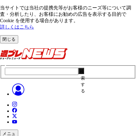
当サイトでは当社の提携先等がお客様のニーズ等について調
査・分析したり、お客様にお勧めの広告を表⽰する⽬的で
Cookie を使⽤する場合があります。
詳しくはこちら
閉じる
検
索
す
る
メニュ