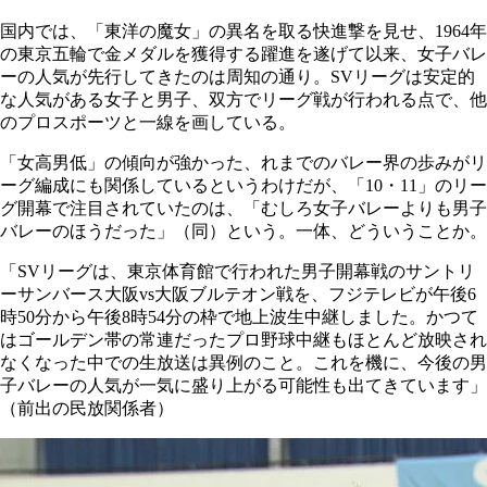
国内では、「東洋の魔女」の異名を取る快進撃を見せ、1964年
の東京五輪で金メダルを獲得する躍進を遂げて以来、女子バレ
ーの人気が先行してきたのは周知の通り。SVリーグは安定的
な人気がある女子と男子、双方でリーグ戦が行われる点で、他
のプロスポーツと一線を画している。
「女高男低」の傾向が強かった、れまでのバレー界の歩みがリ
ーグ編成にも関係しているというわけだが、「10・11」のリー
グ開幕で注目されていたのは、「むしろ女子バレーよりも男子
バレーのほうだった」（同）という。一体、どういうことか。
「SVリーグは、東京体育館で行われた男子開幕戦のサントリ
ーサンバース大阪vs大阪ブルテオン戦を、フジテレビが午後6
時50分から午後8時54分の枠で地上波生中継しました。かつて
はゴールデン帯の常連だったプロ野球中継もほとんど放映され
なくなった中での生放送は異例のこと。これを機に、今後の男
子バレーの人気が一気に盛り上がる可能性も出てきています」
（前出の民放関係者）