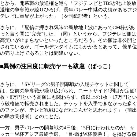
とから、開幕戦の放送権を巡り「フジテレビとTBSが地上波放
送権の争奪戦が繰りひろげ、長年バレー中継の功績があるフジ
テレビに軍配が上がった」（夕刊紙記者）という。
さらに、「配信に押され気味の民放地上波にあってCM枠があ
っと言う間に"完売"した」（同）というから、フジテレビ側は
高笑いが止まらないといったところだろう。その額は非公開と
されているが、ゴールデンタイムにもかかるとあって、億単位
の売り上げであることは間違いない。
■異例の注目度に転売ヤーも跋扈（ばっこ）
さらに、「SVリーグの男子開幕戦の入場チケットに関して
は、空前の争奪戦が繰り広げられ、コートサイド1列目が定価1
枚・8万円という高額にも関わらず、倍以上の1枚・17万円とい
う破格値で転売されました。チケットを入手できなかった多く
のファンが、テレビ観戦になだれこんだと思われます」（前出
の民放関係者）とのことだ。
一方、男子バレーの開幕戦の4日後、15日に行われたのが、サ
ッカーW杯アジア最終予選。「目標はW杯優勝！」を掲げる森