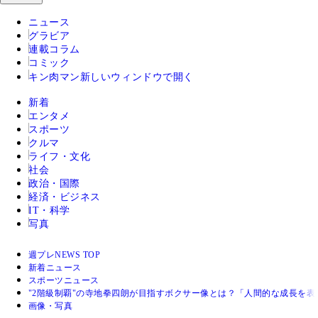
ニュース
グラビア
連載コラム
コミック
キン肉マン
新しいウィンドウで開く
新着
エンタメ
スポーツ
クルマ
ライフ・文化
社会
政治・国際
経済・ビジネス
IT・科学
写真
週プレNEWS TOP
新着ニュース
スポーツニュース
"2階級制覇"の寺地拳四朗が目指すボクサー像とは？「人間的な成長を
画像・写真