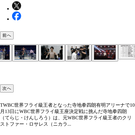
前へ
控室で自らに気合いを入れる拳四朗。出番が近づく
拳四朗のパワフルな攻撃を浴び続けたロサレスは鼻
鼻骨を骨折し、おびただしい出血を見たレフェリー
試合直前、ミットを構えて拳四朗のパンチを受ける
れ引き締まっていく表情が印象的だった
折
ラウンド開始早々に試合をストップした
健太トレーナー（右）。世界戦6試合目からはチー
てセコンドにつくなど、チーム拳四朗にとって欠か
い参謀だ
次へ
TWBC世界フライ級王者となった寺地拳四朗有明アリーナで10
月13日にWBC世界フライ級王座決定戦に挑んだ寺地拳四朗
（てらじ・けんしろう）は、元WBC世界フライ級王者のクリ
ストファー・ロサレス（ニカラ...