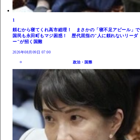
1
頼むから寝てくれ高市総理！ まさかの「寝不足アピール」で
国民も永田町もマジ困惑！ 歴代屈指の"人に頼れないリーダ
ー"が招く国難
2026年08月09日 07:00
政治・国際