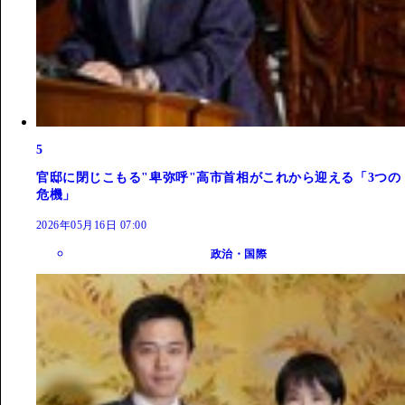
5
官邸に閉じこもる"卑弥呼"高市首相がこれから迎える「3つの
危機」
2026年05月16日 07:00
政治・国際