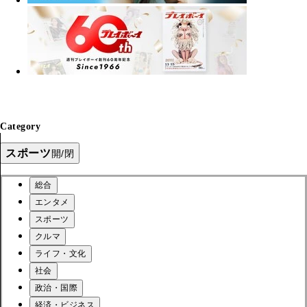
Category
スポーツ
開/閉
総合
エンタメ
スポーツ
クルマ
ライフ・文化
社会
政治・国際
経済・ビジネス