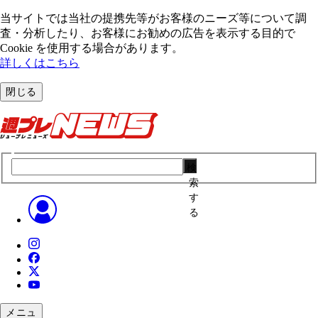
当サイトでは当社の提携先等がお客様のニーズ等について調
査・分析したり、お客様にお勧めの広告を表⽰する⽬的で
Cookie を使⽤する場合があります。
詳しくはこちら
閉じる
検
索
す
る
メニュ