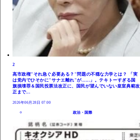
2
高市政権"それ急ぐ必要ある？"問題の不穏な力学とは？ 「実
は党内でひそかに"サナエ離れ"が......」。テキトーすぎる国
旗損壊罪＆国民投票法改正に、国民が望んでいない皇室典範改
正まで...
2026年06月28日 07:00
政治・国際