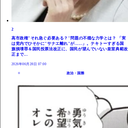
2
高市政権"それ急ぐ必要ある？"問題の不穏な力学とは？ 「実
は党内でひそかに"サナエ離れ"が......」。テキトーすぎる国
旗損壊罪＆国民投票法改正に、国民が望んでいない皇室典範改
正まで...
2026年06月28日 07:00
政治・国際