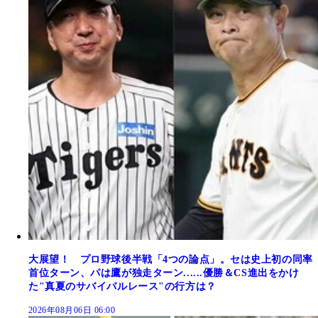
大展望！ プロ野球後半戦「4つの論点」。セは史上初の同率
首位ターン、パは鷹が独走ターン......優勝＆CS進出をかけ
た"真夏のサバイバルレース"の行方は？
2026年08月06日 06:00