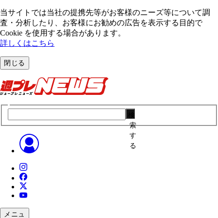
当サイトでは当社の提携先等がお客様のニーズ等について調
査・分析したり、お客様にお勧めの広告を表⽰する⽬的で
Cookie を使⽤する場合があります。
詳しくはこちら
閉じる
検
索
す
る
メニュ