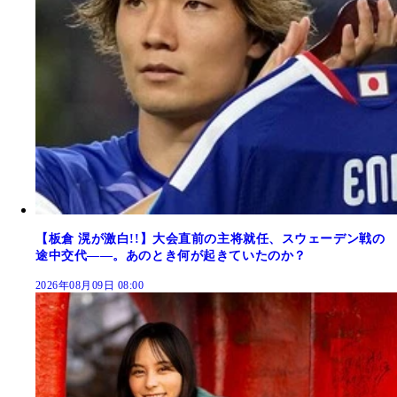
【板倉 滉が激白!!】大会直前の主将就任、スウェーデン戦の
途中交代――。あのとき何が起きていたのか？
2026年08月09日 08:00