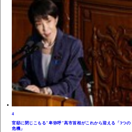
4
官邸に閉じこもる"卑弥呼"高市首相がこれから迎える「3つの
危機」