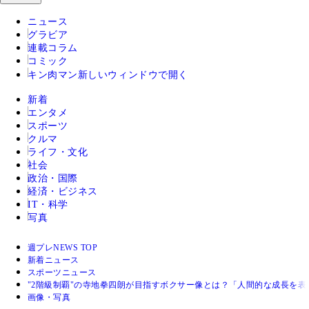
ニュース
グラビア
連載コラム
コミック
キン肉マン
新しいウィンドウで開く
新着
エンタメ
スポーツ
クルマ
ライフ・文化
社会
政治・国際
経済・ビジネス
IT・科学
写真
週プレNEWS TOP
新着ニュース
スポーツニュース
"2階級制覇"の寺地拳四朗が目指すボクサー像とは？「人間的な成長を
画像・写真