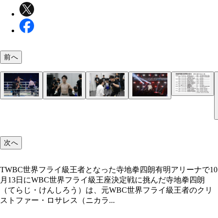
前へ
控室で自らに気合いを入れる拳四朗。出番が近づく
拳四朗のパワフルな攻撃を浴び続けたロサレスは鼻
鼻骨を骨折し、おびただしい出血を見たレフェリー
試合直前、ミットを構えて拳四朗のパンチを受ける
れ引き締まっていく表情が印象的だった
折
ラウンド開始早々に試合をストップした
健太トレーナー（右）。世界戦6試合目からはチー
てセコンドにつくなど、チーム拳四朗にとって欠か
い参謀だ
次へ
TWBC世界フライ級王者となった寺地拳四朗有明アリーナで10
月13日にWBC世界フライ級王座決定戦に挑んだ寺地拳四朗
（てらじ・けんしろう）は、元WBC世界フライ級王者のクリ
ストファー・ロサレス（ニカラ...