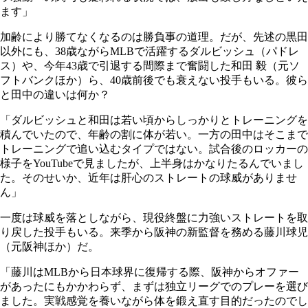
ます」
加齢により勝てなくなるのは勝負事の道理。だが、先述の黒田
以外にも、38歳ながらMLBで活躍するダルビッシュ（パドレ
ス）や、今年43歳で引退する間際まで奮闘した和田 毅（元ソ
フトバンクほか）ら、40歳前後でも衰えない投手もいる。彼ら
と田中の違いは何か？
「ダルビッシュと和田は若い頃からしっかりとトレーニングを
積んでいたので、年齢の割に体が若い。一方の田中はそこまで
トレーニングで追い込むタイプではない。試合後のロッカーの
様子をYouTubeで見ましたが、上半身はかなりたるんでいまし
た。そのせいか、近年は肝心のストレートの球威がありませ
ん」
一度は球威を落としながら、現役終盤に力強いストレートを取
り戻した投手もいる。来季から阪神の新監督を務める藤川球児
（元阪神ほか）だ。
「藤川はMLBから日本球界に復帰する際、阪神からオファー
があったにもかかわらず、まずは独立リーグでのプレーを選び
ました。実戦感覚を養いながら体を鍛え直す目的だったのでし