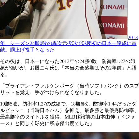
2013
年、シーズン24勝0敗の異次元投球で球団初の日本一達成に貢
献。胴上げ投手となった
その後は、日本一になった2013年の24勝0敗、防御率1.27の印
象が強いが、お股ニキ氏は「本当の全盛期はその2年前」と語
る。
「ブライアン・ファルケンボーグ（当時ソフトバンク）のスプ
リットを覚え、手がつけられなくなりました。
19勝5敗、防御率1.27の成績で、18勝6敗、防御率1.44だったダ
ルビッシュ（当時日本ハム）を抑え、最多勝と最優秀防御率、
最高勝率のタイトルを獲得。MLB移籍前の山本由伸（ドジャ
ース）と同じく球史に残る傑出度でした」