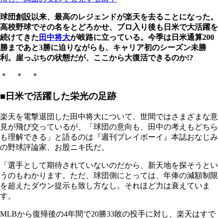
球団創設以来、最高のレジェンドが楽天を去ることになった。
高校野球でその名をとどろかせ、プロ入り後も日米で大活躍を
続けてきた
田中将大
が岐路に立っている。今季は日米通算200
勝まであと3勝に迫りながらも、キャリア初のシーズン未勝
利。崖っぷちの状態だが、ここから大復活できるのか!?
＊ ＊ ＊
■日米で活躍した栄光の足跡
楽天を電撃退団した田中将大について、世間ではさまざまな意
見が飛び交っているが、「球団の意向も、田中の考えもどちら
も理解できる」と語るのは『週刊プレイボーイ』本誌おなじみ
の野球評論家、お股ニキ氏だ。
「選手として期待されていないのだから、新天地を探そうとい
うのもわかります。ただ、球団側にとっては、年俸の減額制限
を超えたダウン提示も致し方なし。それほど力は衰えていま
す。
MLBから復帰後の4年間で20勝33敗の投手に対し、楽天はすで