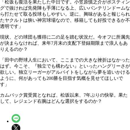
「松坂も復活を果たした中日です。小笠原慎之介がポスティン
グで抜ければ先発陣も手薄になる上、広いバンテリンドームな
ら打たせて取る投球もしやすい。逆に、興味があると報じられ
たヤクルトは狭い神宮球場なので、移籍しても好投できるか不
透明です」
現状、どの球団も獲得に二の足を踏む状況だ。今オフに所属先
が決まらなければ、来年7月末の支配下登録期限まで浪人もあ
りえるのか？
「田中の野球人生において、ここまでの大きな挫折はなかった
はず。今こそ、『独立でも構わない』といったハングリーさが
欲しい。独立リーガーがアルバイトをしながら夢を追いかける
ように、何があっても200勝を目指す気概を見せてほしいで
す」
カムバック賞受賞となれば、松坂以来、7年ぶりの快挙。果た
して、レジェンド右腕はどんな選択をするのか？