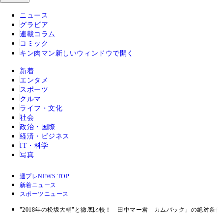
ニュース
グラビア
連載コラム
コミック
キン肉マン
新しいウィンドウで開く
新着
エンタメ
スポーツ
クルマ
ライフ・文化
社会
政治・国際
経済・ビジネス
IT・科学
写真
週プレNEWS TOP
新着ニュース
スポーツニュース
"2018年の松坂大輔"と徹底比較！ 田中マー君「カムバック」の絶対条