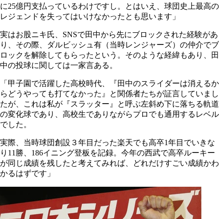
に25億円支払っているわけですし。とはいえ、球団史上最高の
レジェンドを失ってはいけなかったとも思います」
実はお股ニキ氏、SNSで田中から先にブロックされた経験があ
り、その際、ダルビッシュ有（当時レンジャーズ）の仲介でブ
ロックを解除してもらったという。そのような経緯もあり、田
中の投球に関しては一家言ある。
「甲子園で活躍した高校時代、『田中のスライダーは消えるか
らどうやっても打てなかった』と関係者たちが証言していまし
たが、これは私が『スラッター』と呼ぶ左斜め下に落ちる軌道
の変化球であり、高校生でありながらプロでも通用するレベル
でした。
実際、当時球団創設３年目だった楽天でも高卒1年目でいきな
り11勝、186イニング登板を記録。今年の西武で高卒ルーキー
が同じ成績を残したと考えてみれば、どれだけすごい成績かわ
かるはずです」