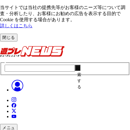
当サイトでは当社の提携先等がお客様のニーズ等について調
査・分析したり、お客様にお勧めの広告を表⽰する⽬的で
Cookie を使⽤する場合があります。
詳しくはこちら
閉じる
検
索
す
る
メニュ