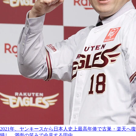
2021年、ヤンキースから日本人史上最高年俸で古巣・楽天へ復
帰し、満面の笑みで会見する田中