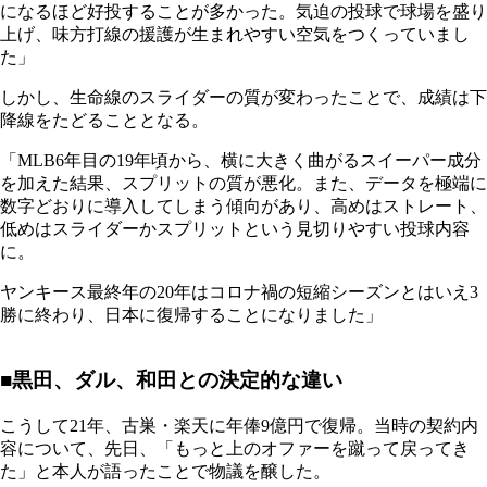
になるほど好投することが多かった。気迫の投球で球場を盛り
上げ、味方打線の援護が生まれやすい空気をつくっていまし
た」
しかし、生命線のスライダーの質が変わったことで、成績は下
降線をたどることとなる。
「MLB6年目の19年頃から、横に大きく曲がるスイーパー成分
を加えた結果、スプリットの質が悪化。また、データを極端に
数字どおりに導入してしまう傾向があり、高めはストレート、
低めはスライダーかスプリットという見切りやすい投球内容
に。
ヤンキース最終年の20年はコロナ禍の短縮シーズンとはいえ3
勝に終わり、日本に復帰することになりました」
■黒田、ダル、和田との決定的な違い
こうして21年、古巣・楽天に年俸9億円で復帰。当時の契約内
容について、先日、「もっと上のオファーを蹴って戻ってき
た」と本人が語ったことで物議を醸した。