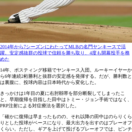
2014年から7シーズンにわたってMLBの名門ヤンキースで活
躍。安定感抜群の投球で信頼を勝ち取り、4度も開幕投手を務
めた
14年、ポスティング移籍でヤンキース入団。ルーキーイヤーか
ら6年連続2桁勝利と抜群の安定感を発揮する。だが、勝利数と
は裏腹に、投球内容は日本時代から変化した。
きっかけは1年目の夏に右肘靱帯を部分断裂してしまったこ
と。早期復帰を目指した田中はトミー・ジョン手術ではなく、
PRP注射による対症療法を選択した。
「確かに復帰は早まったものの、それ以降の田中はのらりくら
りとした投球がベースになり、最大出力を出すのはプレーオフ
くらい。ただし、ギアを上げて投げるプレーオフでは、ピンチ