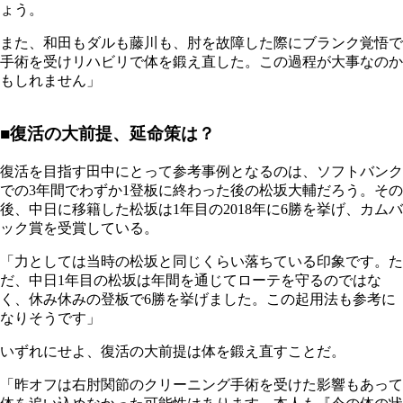
ょう。
また、和田もダルも藤川も、肘を故障した際にブランク覚悟で
手術を受けリハビリで体を鍛え直した。この過程が大事なのか
もしれません」
■復活の大前提、延命策は？
復活を目指す田中にとって参考事例となるのは、ソフトバンク
での3年間でわずか1登板に終わった後の松坂大輔だろう。その
後、中日に移籍した松坂は1年目の2018年に6勝を挙げ、カムバ
ック賞を受賞している。
「力としては当時の松坂と同じくらい落ちている印象です。た
だ、中日1年目の松坂は年間を通じてローテを守るのではな
く、休み休みの登板で6勝を挙げました。この起用法も参考に
なりそうです」
いずれにせよ、復活の大前提は体を鍛え直すことだ。
「昨オフは右肘関節のクリーニング手術を受けた影響もあって