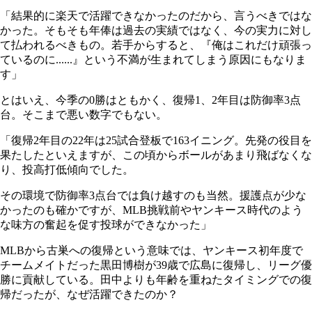
「結果的に楽天で活躍できなかったのだから、言うべきではな
かった。そもそも年俸は過去の実績ではなく、今の実力に対し
て払われるべきもの。若手からすると、『俺はこれだけ頑張っ
ているのに......』という不満が生まれてしまう原因にもなりま
す」
とはいえ、今季の0勝はともかく、復帰1、2年目は防御率3点
台。そこまで悪い数字でもない。
「復帰2年目の22年は25試合登板で163イニング。先発の役目を
果たしたといえますが、この頃からボールがあまり飛ばなくな
り、投高打低傾向でした。
その環境で防御率3点台では負け越すのも当然。援護点が少な
かったのも確かですが、MLB挑戦前やヤンキース時代のよう
な味方の奮起を促す投球ができなかった」
MLBから古巣への復帰という意味では、ヤンキース初年度で
チームメイトだった黒田博樹が39歳で広島に復帰し、リーグ優
勝に貢献している。田中よりも年齢を重ねたタイミングでの復
帰だったが、なぜ活躍できたのか？