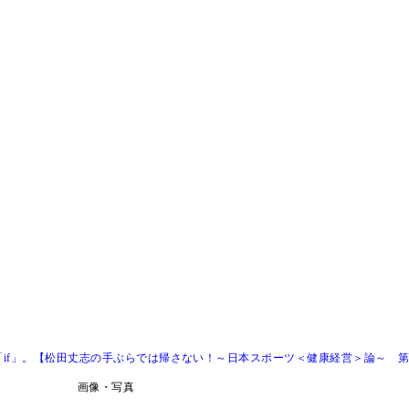
if」。【松田丈志の手ぶらでは帰さない！～日本スポーツ＜健康経営＞論～ 第
画像・写真