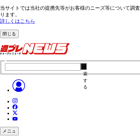
当サイトでは当社の提携先等がお客様のニーズ等について調査・
ります。
詳しくはこちら
閉じる
検
索
す
る
メニュ