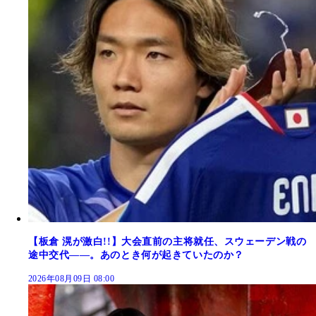
【板倉 滉が激白!!】大会直前の主将就任、スウェーデン戦の
途中交代――。あのとき何が起きていたのか？
2026年08月09日 08:00