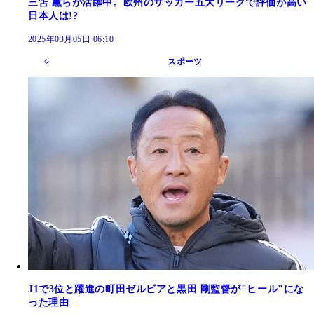
三笘 薫らが活躍中。欧州のサッカー五大リーグで評価が高い
日本人は!?
2025年03月05日 06:10
スポーツ
J1で3位と躍進の町田ゼルビアと黒田 剛監督が"ヒール"にな
った理由