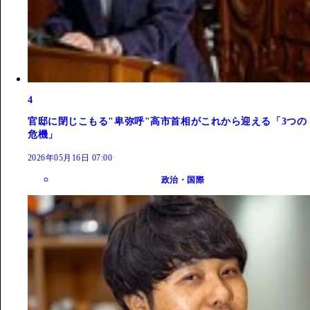
4
官邸に閉じこもる"卑弥呼"高市首相がこれから迎える「3つの
危機」
2026年05月16日 07:00
政治・国際