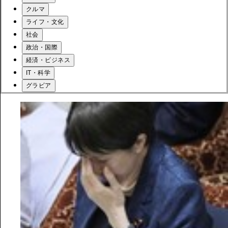
クルマ
ライフ・文化
社会
政治・国際
経済・ビジネス
IT・科学
グラビア