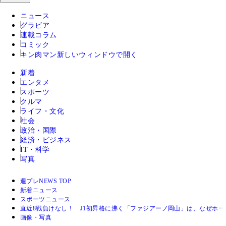
ニュース
グラビア
連載コラム
コミック
キン肉マン
新しいウィンドウで開く
新着
エンタメ
スポーツ
クルマ
ライフ・文化
社会
政治・国際
経済・ビジネス
IT・科学
写真
週プレNEWS TOP
新着ニュース
スポーツニュース
直近8戦負けなし！ J1初昇格に沸く「ファジアーノ岡山」は、なぜホー
画像・写真