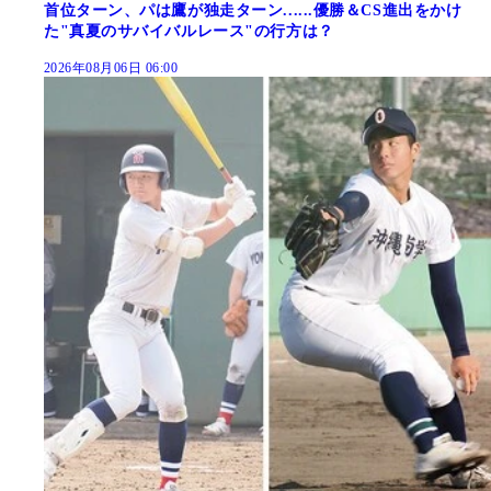
首位ターン、パは鷹が独走ターン......優勝＆CS進出をかけ
た"真夏のサバイバルレース"の行方は？
2026年08月06日 06:00