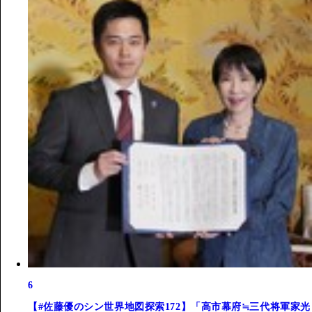
6
【#佐藤優のシン世界地図探索172】「高市幕府≒三代将軍家光