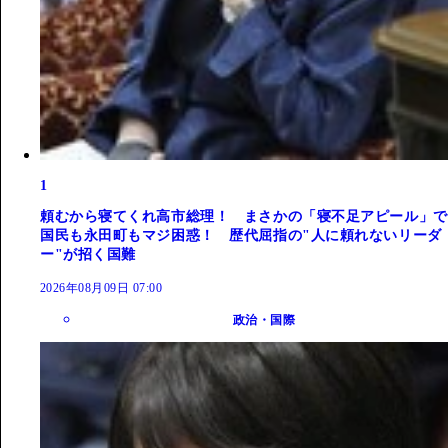
1
頼むから寝てくれ高市総理！ まさかの「寝不足アピール」で
国民も永田町もマジ困惑！ 歴代屈指の"人に頼れないリーダ
ー"が招く国難
2026年08月09日 07:00
政治・国際