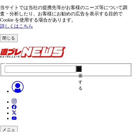
当サイトでは当社の提携先等がお客様のニーズ等について調
査・分析したり、お客様にお勧めの広告を表⽰する⽬的で
Cookie を使⽤する場合があります。
詳しくはこちら
閉じる
検
索
す
る
メニュ