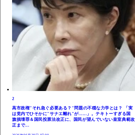
2
高市政権"それ急ぐ必要ある？"問題の不穏な力学とは？ 「実
は党内でひそかに"サナエ離れ"が......」。テキトーすぎる国
旗損壊罪＆国民投票法改正に、国民が望んでいない皇室典範改
正まで...