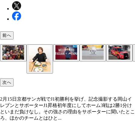
前へ
2月15日京都サンガ戦でJ1初勝利を挙げ、記念撮影
ビアバークラフトレインボーで勝利の祝杯を挙げる
ホーム戦のチケットは連日完売。プラチナチケット
岡山両備タクシーのファジアーノタクシーが街中を
息子の渡邉 鮎さんも長年のファジサポだ
山イレブンとサポーター
ジサポたち
っている
など盛り上がりを見せる
次へ
2月15日京都サンガ戦でJ1初勝利を挙げ、記念撮影する岡山イ
レブンとサポーターJ1昇格初年度にしてホーム3戦は2勝1分け
といまだ負けなし。その強さの理由をサポーターに聞いたとこ
ろ、ほかのチームとはひと...