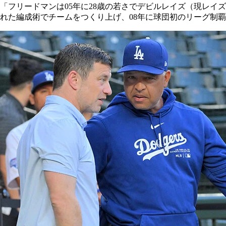
「フリードマンは05年に28歳の若さでデビルレイズ（現レ
れた編成術でチームをつくり上げ、08年に球団初のリーグ制