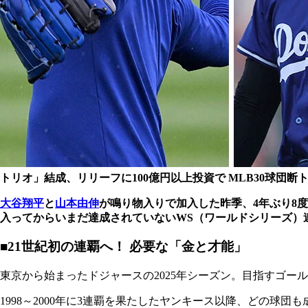
トリオ」結成、リリーフに100億円以上投資で MLB30球団断ト
大谷翔平
と
山本由伸
が鳴り物入りで加入した昨季、4年ぶり8
入ってからいまだ達成されていないWS（ワールドシリーズ）
■21世紀初の連覇へ！ 必要な「金と才能」
東京から始まったドジャースの2025年シーズン。目指すゴー
1998～2000年に3連覇を果たしたヤンキース以降、どの球