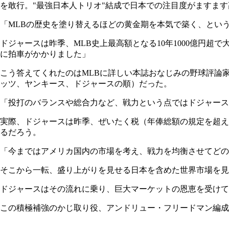
を敢行。"最強日本人トリオ"結成で日本での注目度がますま
「MLBの歴史を塗り替えるほどの黄金期を本気で築く、とい
ドジャースは昨季、MLB史上最高額となる10年1000億円超
に拍車がかかりました」
こう答えてくれたのはMLBに詳しい本誌おなじみの野球評論
ッツ、ヤンキース、ドジャースの順）だった。
「投打のバランスや総合力など、戦力という点ではドジャース
実際、ドジャースは昨季、ぜいたく税（年俸総額の規定を超え
るだろう。
「今まではアメリカ国内の市場を考え、戦力を均衡させてどの
そこから一転、盛り上がりを見せる日本を含めた世界市場を見
ドジャースはその流れに乗り、巨大マーケットの恩恵を受けて
この積極補強のかじ取り役、アンドリュー・フリードマン編成