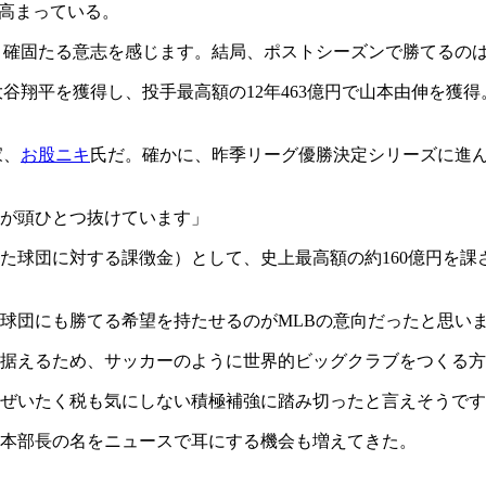
す高まっている。
う確固たる意志を感じます。結局、ポストシーズンで勝てるの
で大谷翔平を獲得し、投手最高額の12年463億円で山本由伸を
家、
お股ニキ
氏だ。確かに、昨季リーグ優勝決定シリーズに進んだ
が頭ひとつ抜けています」
た球団に対する課徴金）として、史上最高額の約160億円を課
球団にも勝てる希望を持たせるのがMLBの意向だったと思い
据えるため、サッカーのように世界的ビッグクラブをつくる方
ぜいたく税も気にしない積極補強に踏み切ったと言えそうです
本部長の名をニュースで耳にする機会も増えてきた。