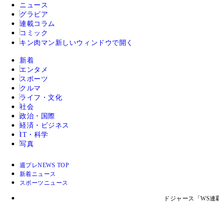
ニュース
グラビア
連載コラム
コミック
キン肉マン
新しいウィンドウで開く
新着
エンタメ
スポーツ
クルマ
ライフ・文化
社会
政治・国際
経済・ビジネス
IT・科学
写真
週プレNEWS TOP
新着ニュース
スポーツニュース
ドジャース「WS連覇