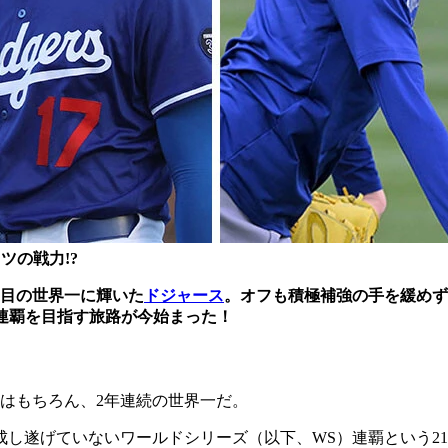
ツの戦力!?
度目の世界一に輝いた
ドジャース
。オフも積極補強の手を緩めず
連覇を目指す旅路が今始まった！
ルはもちろん、2年連続の世界一だ。
団も成し遂げていないワールドシリーズ（以下、WS）連覇という