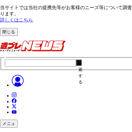
当サイトでは当社の提携先等がお客様のニーズ等について調査・
ります。
詳しくはこちら
閉じる
検
索
す
る
メニュ