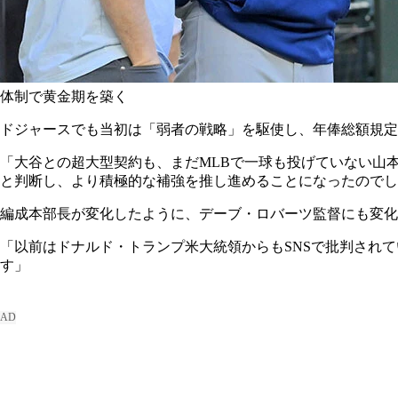
体制で黄金期を築く
ドジャースでも当初は「弱者の戦略」を駆使し、年俸総額規定
「大谷との超大型契約も、まだMLBで一球も投げていない山
と判断し、より積極的な補強を推し進めることになったのでし
編成本部長が変化したように、デーブ・ロバーツ監督にも変化
「以前はドナルド・トランプ米大統領からもSNSで批判され
す」