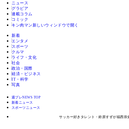
ニュース
グラビア
連載コラム
コミック
キン肉マン
新しいウィンドウで開く
新着
エンタメ
スポーツ
クルマ
ライフ・文化
社会
政治・国際
経済・ビジネス
IT・科学
写真
週プレNEWS TOP
新着ニュース
スポーツニュース
サッカー好きタレント・鈴原すずが福西崇