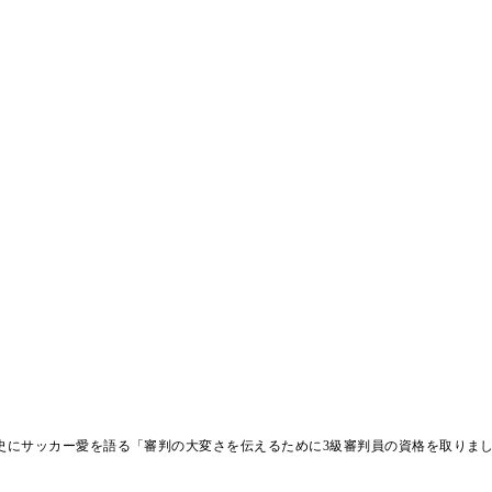
史にサッカー愛を語る「審判の大変さを伝えるために3級審判員の資格を取りま