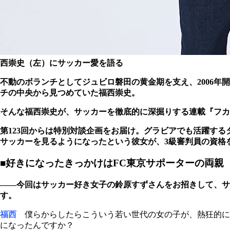
西崇史（左）にサッカー愛を語る
不動のボランチとしてジュビロ磐田の黄金期を支え、2006
チの中央から見つめていた福西崇史。
そんな福西崇史が、サッカーを徹底的に深掘りする連載『フカ
第123回からは特別対談企画をお届け。グラビアでも活躍する
サッカーを見るようになったという彼女が、3級審判員の資格
■好きになったきっかけはFC東京サポーターの両親
――今回はサッカー好き女子の鈴原すずさんをお招きして、サ
す。
福西
僕らからしたらこういう若い世代の女の子が、熱狂的に
になったんですか？