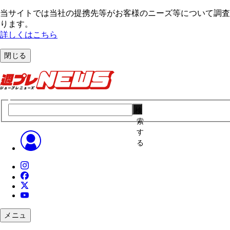
当サイトでは当社の提携先等がお客様のニーズ等について調査・
ります。
詳しくはこちら
閉じる
検
索
す
る
メニュ