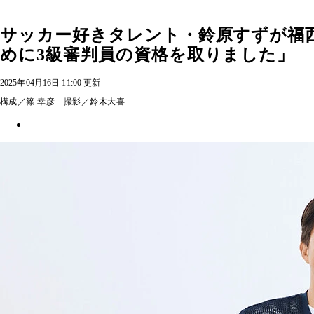
サッカー好きタレント・鈴原すずが福
めに3級審判員の資格を取りました」
2025年04月16日 11:00 更新
構成／篠 幸彦 撮影／鈴木大喜