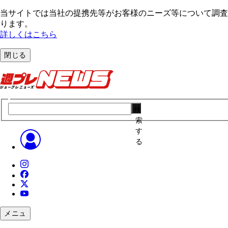
当サイトでは当社の提携先等がお客様のニーズ等について調査・
ります。
詳しくはこちら
閉じる
検
索
す
る
メニュ