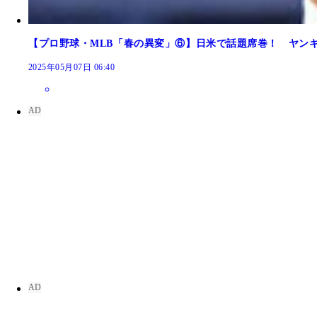
昨季デビューして新人王に輝いたスキーンズ（パイ
ナ・リーグ月間MVPを初受賞した山本（ドジャー
今季、完全復活した千賀（メッツ）。「併殺奪取能
試合をつくる術に長けた職人型右腕、ウェブ（ジャ
速球派の注目株、グリーン（レッズ）。新人時代、1
【プロ野球・MLB「春の異変」⑥】日米で話題席巻！ ヤン
2025年05月07日 06:40
2年目右腕、シュウェレンバック（ブレーブス）。昨