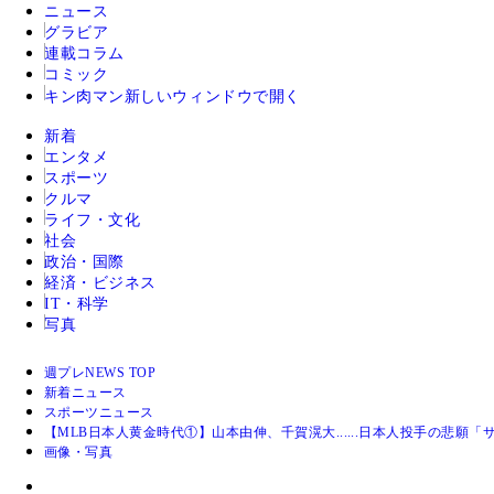
ニュース
グラビア
連載コラム
コミック
キン肉マン
新しいウィンドウで開く
新着
エンタメ
スポーツ
クルマ
ライフ・文化
社会
政治・国際
経済・ビジネス
IT・科学
写真
週プレNEWS TOP
新着ニュース
スポーツニュース
【MLB日本人黄金時代①】山本由伸、千賀滉大......日本人投手の悲願
画像・写真