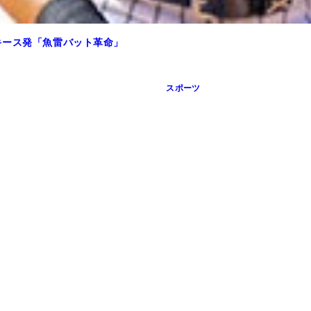
レーツ）。4月のドジャース戦では山本に投げ勝った
ス）。「投手史上最高評価額での入団という期待に見合った投
力が向上。打者からすると予測しにくい投手になった」（お股
イアンツ）。低いアングルから多彩な変化球を操る
試合で100マイル超えを39球投げ、MLB新記録を樹立
キース発「魚雷バット革命」
スポーツ
季デビューして127奪三振、23与四球の好成績を収めた