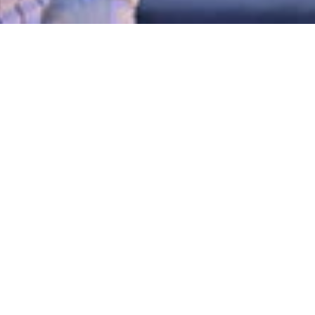
球です」（お股ニキ氏）
ニキ氏）