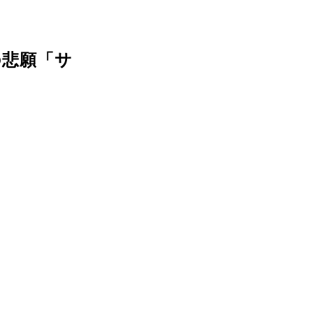
の悲願「サ