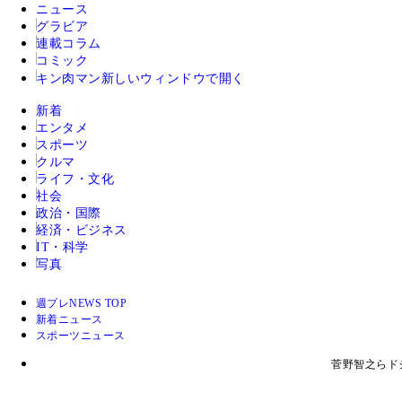
ニュース
グラビア
連載コラム
コミック
キン肉マン
新しいウィンドウで開く
新着
エンタメ
スポーツ
クルマ
ライフ・文化
社会
政治・国際
経済・ビジネス
IT・科学
写真
週プレNEWS TOP
新着ニュース
スポーツニュース
菅野智之らド