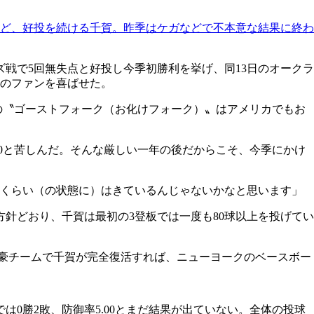
など、好投を続ける千賀。昨季はケガなどで不本意な結果に終わ
戦で5回無失点と好投し今季初勝利を挙げ、同13日のオークラ
クのファンを喜ばせた。
名詞の〝ゴーストフォーク（お化けフォーク）〟はアメリカでもお
60と苦しんだ。そんな厳しい一年の後だからこそ、今季にかけ
％くらい（の状態に）はきているんじゃないかなと思います」
針どおり、千賀は最初の3登板では一度も80球以上を投げてい
強豪チームで千賀が完全復活すれば、ニューヨークのベースボー
0勝2敗、防御率5.00とまだ結果が出ていない。全体の投球