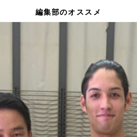
編集部のオススメ
学卒業後、（株）アクアプロダクトに入社し、趣味の延長として
る
8日には葛飾区の区民大会（短水路）の50m平泳ぎで大会新記録を