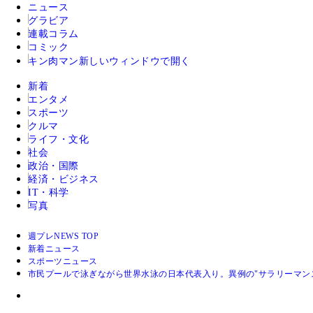
ニュース
グラビア
連載コラム
コミック
キン肉マン
新しいウィンドウで開く
新着
エンタメ
スポーツ
クルマ
ライフ・文化
社会
政治・国際
経済・ビジネス
IT・科学
写真
週プレNEWS TOP
新着ニュース
スポーツニュース
市民プールで泳ぎながら世界水泳の日本代表入り。異例の"サラリーマン