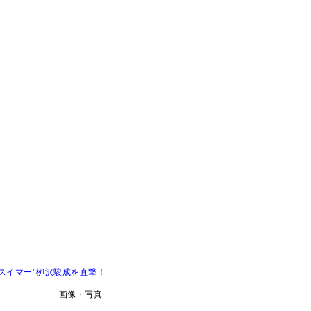
スイマー"栁沢駿成を直撃！
画像・写真