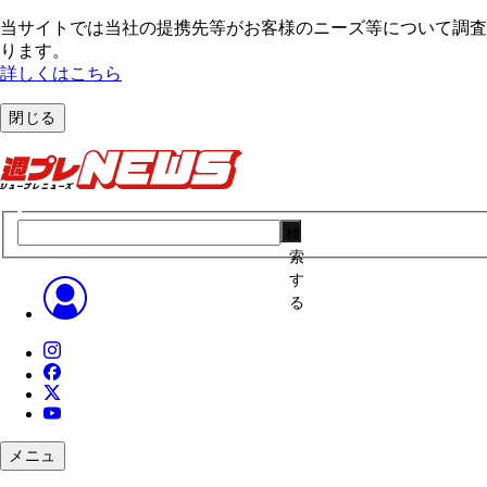
当サイトでは当社の提携先等がお客様のニーズ等について調査・
ります。
詳しくはこちら
閉じる
検
索
す
る
メニュ