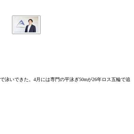
泳いできた。4月には専門の平泳ぎ50mが26年ロス五輪で追