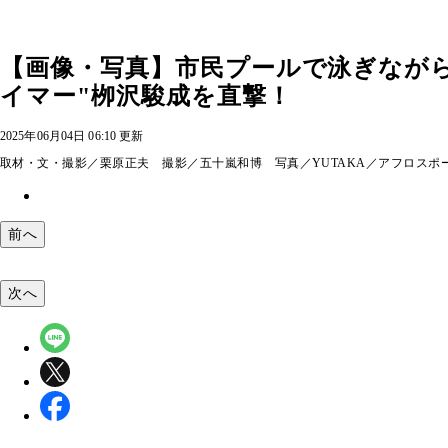
【画像・写真】市民プールで泳ぎなが
イマー"栁沢駿成を直撃！
2025年06月04日 06:10 更新
取材・文・撮影／栗原正夫 撮影／五十嵐和博 写真／YUTAKA／アフロスポ
前へ
次へ