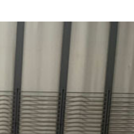
市民プールで泳いできた。4月には専門の平泳ぎ50mが26年ロ
マーク（26秒63）