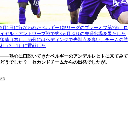
5月1日に行なわれたベルギー1部リーグのプレーオフ第7節、ロ
イヤル・アントワープ戦で約3ヵ月ぶりの先発出場を果たした
後藤（右）。55分にはヘディングで先制点を奪い、チームの勝
利（3－1）に貢献した
――熱心に口説いてきたベルギーのアンデルレヒトに来てみて
どうでした？ セカンドチームからの出発でしたが。