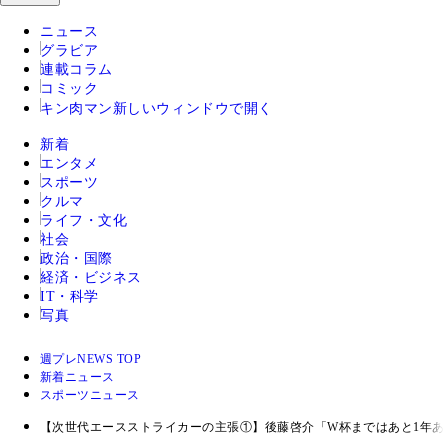
ニュース
グラビア
連載コラム
コミック
キン肉マン
新しいウィンドウで開く
新着
エンタメ
スポーツ
クルマ
ライフ・文化
社会
政治・国際
経済・ビジネス
IT・科学
写真
週プレNEWS TOP
新着ニュース
スポーツニュース
【次世代エースストライカーの主張①】後藤啓介「W杯まではあと1年あ