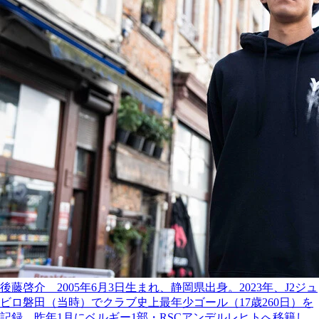
後藤啓介 2005年6月3日生まれ、静岡県出身。2023年、J2ジュ
ビロ磐田（当時）でクラブ史上最年少ゴール（17歳260日）を
記録。昨年1月にベルギー1部・RSCアンデルレヒトへ移籍し、