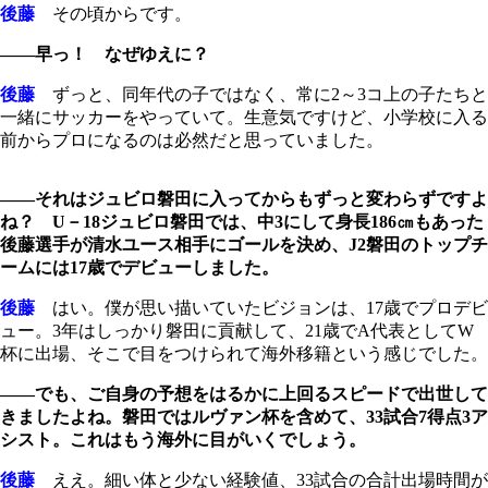
後藤
その頃からです。
――早っ！ なぜゆえに？
後藤
ずっと、同年代の子ではなく、常に2～3コ上の子たちと
一緒にサッカーをやっていて。生意気ですけど、小学校に入る
前からプロになるのは必然だと思っていました。
――それはジュビロ磐田に入ってからもずっと変わらずですよ
ね？ U－18ジュビロ磐田では、中3にして身長186㎝もあった
後藤選手が清水ユース相手にゴールを決め、J2磐田のトップチ
ームには17歳でデビューしました。
後藤
はい。僕が思い描いていたビジョンは、17歳でプロデビ
ュー。3年はしっかり磐田に貢献して、21歳でA代表としてW
杯に出場、そこで目をつけられて海外移籍という感じでした。
――でも、ご自身の予想をはるかに上回るスピードで出世して
きましたよね。磐田ではルヴァン杯を含めて、33試合7得点3ア
シスト。これはもう海外に目がいくでしょう。
後藤
ええ。細い体と少ない経験値、33試合の合計出場時間が