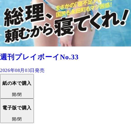
週刊プレイボーイNo.33
2026年08月03日発売
紙の本で購入
開/閉
電子版で購入
開/閉