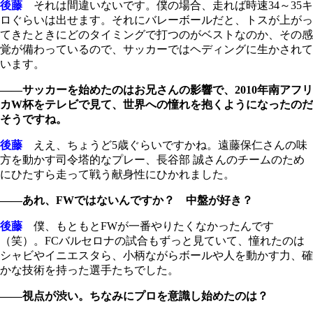
後藤
それは間違いないです。僕の場合、走れば時速34～35キ
ロぐらいは出せます。それにバレーボールだと、トスが上がっ
てきたときにどのタイミングで打つのがベストなのか、その感
覚が備わっているので、サッカーではヘディングに生かされて
います。
――サッカーを始めたのはお兄さんの影響で、2010年南アフリ
カW杯をテレビで見て、世界への憧れを抱くようになったのだ
そうですね。
後藤
ええ、ちょうど5歳ぐらいですかね。遠藤保仁さんの味
方を動かす司令塔的なプレー、長谷部 誠さんのチームのため
にひたすら走って戦う献身性にひかれました。
――あれ、FWではないんですか？ 中盤が好き？
後藤
僕、もともとFWが一番やりたくなかったんです
（笑）。FCバルセロナの試合もずっと見ていて、憧れたのは
シャビやイニエスタら、小柄ながらボールや人を動かす力、確
かな技術を持った選手たちでした。
――視点が渋い。ちなみにプロを意識し始めたのは？