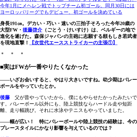
今年1月にメヘレン戦でトップチーム初ゴール。同月30日には
ヨーロッパリーグでもデビュー、初ゴールを決めている
身長191㎝。デカい・巧い・速いの三拍子そろった今年20歳の
大型FW・
後藤啓介
（ごとう・けいすけ）は、ベルギーの地で
進化を遂げた。森保ジャパンの主砲に志願する頼もしき若武者
を現地直撃！
【次世代エースストライカーの主張①】
＊ ＊ ＊
■実はFWが一番やりたくなかった
――いざお会いすると、やはり大きいですね。幼少期はバレー
ボールをやっていたとか。
後藤
父が昔やっていたから、僕にもやらせたかったみたいで
す。バレーボール以外にも、陸上競技ならハードル走や短距
離、走り幅跳び。それに水泳やテニスもやっていました。
――幅が広い！ 特にバレーボールや陸上競技の経験は、今の
プレースタイルにかなり影響を与えているのでは？