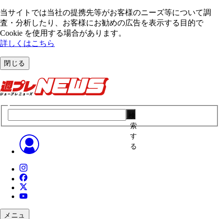
当サイトでは当社の提携先等がお客様のニーズ等について調
査・分析したり、お客様にお勧めの広告を表⽰する⽬的で
Cookie を使⽤する場合があります。
詳しくはこちら
閉じる
検
索
す
る
メニュ