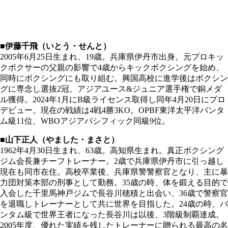
■伊藤千飛（いとう・せんと）
2005年6月25日生まれ、19歳。兵庫県伊丹市出身。元プロキッ
クボクサーの父親の影響で4歳からキックボクシングを始め、
同時にボクシングにも取り組む。興国高校に進学後はボクシン
グに専念し選抜2冠、アジアユース&ジュニア選手権で銅メダ
ル獲得。2024年1月にB級ライセンス取得し同年4月20日にプロ
デビュー。現在の戦績は4戦4勝3KO。OPBF東洋太平洋バンタ
ム級11位、WBOアジアパシフィック同級9位。
■山下正人（やました・まさと）
1962年4月30日生まれ、63歳。高知県生まれ。真正ボクシング
ジム会長兼チーフトレーナー。2歳で兵庫県伊丹市に引っ越し
現在も同市在住。高校卒業後、兵庫県警警察官となり、主に暴
力団対策本部の刑事として勤務。35歳の時、体を鍛える目的で
入会した千里馬神戸ジムで長谷川穂積と出会い、36歳で警察官
を退職しトレーナーとして共に世界を目指した。24歳の時、バ
ンタム級で世界王者になった長谷川は以後、3階級制覇達成。
2005年度、優れた実績を残したトレーナーに贈られる最高の名