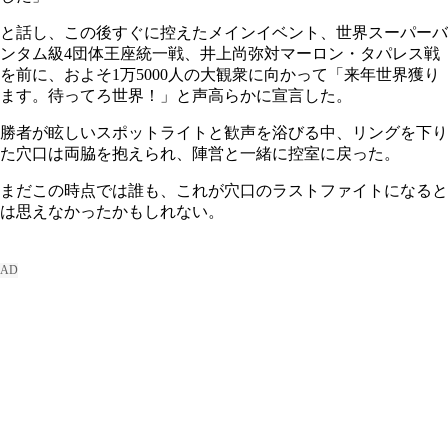
と話し、この後すぐに控えたメインイベント、世界スーパーバ
ンタム級4団体王座統一戦、井上尚弥対マーロン・タパレス戦
を前に、およそ1万5000人の大観衆に向かって「来年世界獲り
ます。待ってろ世界！」と声高らかに宣言した。
勝者が眩しいスポットライトと歓声を浴びる中、リングを下り
た穴口は両脇を抱えられ、陣営と一緒に控室に戻った。
まだこの時点では誰も、これが穴口のラストファイトになると
は思えなかったかもしれない。