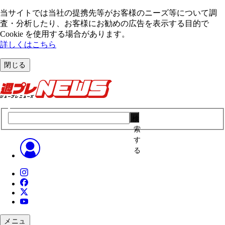
当サイトでは当社の提携先等がお客様のニーズ等について調
査・分析したり、お客様にお勧めの広告を表⽰する⽬的で
Cookie を使⽤する場合があります。
詳しくはこちら
閉じる
検
索
す
る
メニュ