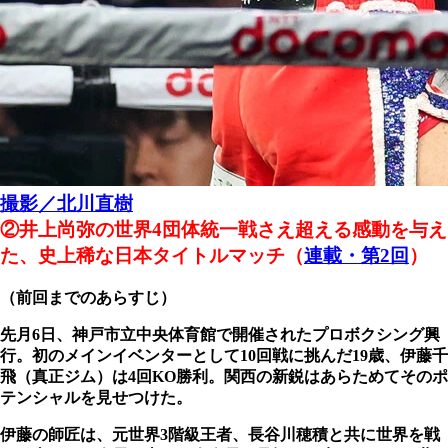
撮影／北川直樹
②井上尚弥の世界4団体統一戦さえ超える感動を与え
た、史上稀な日本タイトルマッチ（
連載・第2回
）
（前回までのあらすじ）
先月6日、神戸市立中央体育館で開催されたプロボクシング興
行。初のメインイベンターとして10回戦に挑んだ19歳、伊藤千
飛（真正ジム）は4回KO勝利。関西の新鋭はあらためてそのポ
テンシャルを見せつけた。
伊藤の師匠は、元世界3階級王者、長谷川穂積と共に世界を戦