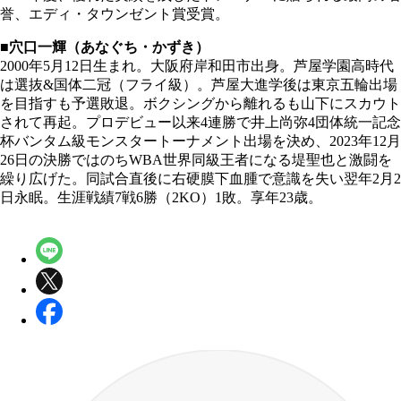
誉、エディ・タウンゼント賞受賞。
■穴口一輝（あなぐち・かずき）
2000年5月12日生まれ。大阪府岸和田市出身。芦屋学園高時代
は選抜&国体二冠（フライ級）。芦屋大進学後は東京五輪出場
を目指すも予選敗退。ボクシングから離れるも山下にスカウト
されて再起。プロデビュー以来4連勝で井上尚弥4団体統一記念
杯バンタム級モンスタートーナメント出場を決め、2023年12月
26日の決勝ではのちWBA世界同級王者になる堤聖也と激闘を
繰り広げた。同試合直後に右硬膜下血腫で意識を失い翌年2月2
日永眠。生涯戦績7戦6勝（2KO）1敗。享年23歳。