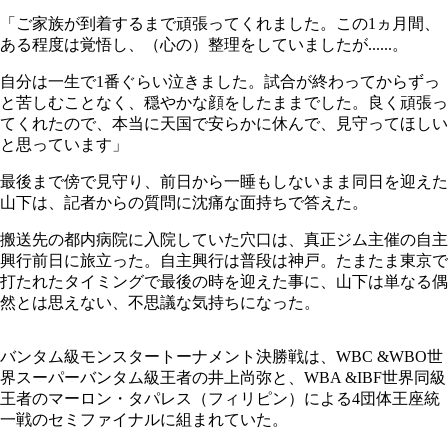
「ご家族が到着するまで頑張ってくれました。この1ヵ月間、
ある程度は覚悟し、（心の）整理をしていましたが......。
自分は一生で1番ぐらい泣きました。試合が終わってからずっ
と苦しむことなく、穏やかな顔をしたままでした。良く頑張っ
てくれたので、本当に天国で安らかに休んで、見守ってほしい
と思っています」
最後まで傍で見守り、前日から一睡もしないまま同日を迎えた
山下は、記者からの質問に沈痛な面持ちで答えた。
搬送先の都内病院に入院していた穴口は、真正ジム主催の自主
興行前日に旅立った。自主興行は普段は神戸。たまたま東京で
打たれたタイミングで最後の時を迎えた事に、山下は単なる偶
然とは思えない、不思議な気持ちになった。
バンタム級モンスタートーナメント決勝戦は、WBC &WBO世
界スーパーバンタム級王者の井上尚弥と、WBA &IBF世界同級
王者のマーロン・タパレス（フィリピン）による4団体王座統
一戦のセミファイナルに組まれていた。