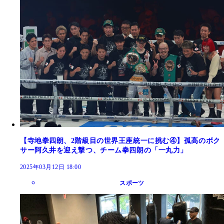
【寺地拳四朗、2階級目の世界王座統一に挑む④】孤高のボク
サー阿久井を迎え撃つ、チーム拳四朗の「一丸力」
2025年03月12日 18:00
スポーツ