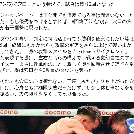
75-75)で穴口」という状況で、試合は残り2回となった。
ジャッジペーパーは非公開でも僅差である事は間違いない。た
だ、もし優劣をつけるとすれば、8回終了時点では、穴口の方
が若干優勢に思われた。
ダウンを奪い、判定に持ち込まれても勝利を確実にしたい堤は
9回、終盤にもかかわらず攻撃のギアをさらに上げて襲い掛か
ってきた。自身の攻撃スタイルを「cyclone（サイクロン）」
と表現する堤は、左右どちらの構えでも戦える変幻自在のファ
イター。まさに暴風雨のごとく激しく腕を回転させて連打を浴
びせ、堤は穴口から3度目のダウンを奪った。
それでも穴口の心は折れない。三度（みたび）立ち上がった穴
口は、心身ともに極限状態だったはず。しかし休む事なく拳を
振るい、力の限りを尽くして殴り合った。