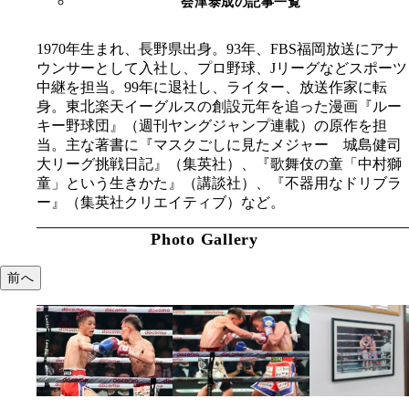
会津泰成の記事一覧
1970年生まれ、長野県出身。93年、FBS福岡放送にアナ
ウンサーとして入社し、プロ野球、Jリーグなどスポーツ
中継を担当。99年に退社し、ライター、放送作家に転
身。東北楽天イーグルスの創設元年を追った漫画『ルー
キー野球団』（週刊ヤングジャンプ連載）の原作を担
当。主な著書に『マスクごしに見たメジャー 城島健司
大リーグ挑戦日記』（集英社）、『歌舞伎の童「中村獅
童」という生きかた』（講談社）、『不器用なドリブラ
ー』（集英社クリエイティブ）など。
Photo Gallery
前へ