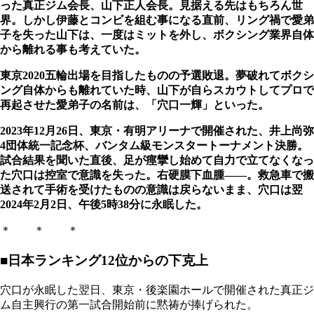
った真正ジム会長、山下正人会長。見据える先はもちろん世
界。しかし伊藤とコンビを組む事になる直前、リング禍で愛弟
子を失った山下は、一度はミットを外し、ボクシング業界自体
から離れる事も考えていた。
東京2020五輪出場を目指したものの予選敗退。夢破れてボクシ
ング自体からも離れていた時、山下が自らスカウトしてプロで
再起させた愛弟子の名前は、「穴口一輝」といった。
2023年12月26日、東京・有明アリーナで開催された、井上尚弥
4団体統一記念杯、バンタム級モンスタートーナメント決勝。
試合結果を聞いた直後、足が痙攣し始めて自力で立てなくなっ
た穴口は控室で意識を失った。右硬膜下血腫――。救急車で搬
送されて手術を受けたものの意識は戻らないまま、穴口は翌
2024年2月2日、午後5時38分に永眠した。
＊ ＊ ＊
■日本ランキング12位からの下克上
穴口が永眠した翌日、東京・後楽園ホールで開催された真正ジ
ム自主興行の第一試合開始前に黙祷が捧げられた。