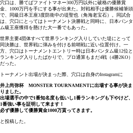
穴口は、勝てばファイトマネー300万円以外に破格の優勝賞
金、1000万円を手にする事が出来た。対戦相手は優勝候補筆頭
で、同級日本王座3度防衛中の堤聖也（角海老宝石）。同試合
は、穴口にとってはトーナメント決勝戦と同時に、日本バンタ
ム級王座獲得を懸けた大一番でもあった。
世界主要4団体すべて世界ランキング入りしていた堤にとって
同決勝は、世界戦に弾みを付ける前哨戦に近い位置付け。一
方、穴口はトーナメントエントリー時は日本バンタム級12位と
ランキング入りしたばかりで、プロ通算もまだ4戦（4勝2KO）
だった。
トーナメント出場が決まった際、穴口は自身のInstagramに
井上尚弥杯 MONSTER TOURNAMENTに出場する事が決ま
りました。
出場選手の中で1番知名度も低いし1番ランキングも下やけど、
1番強い事を証明して来ます！
必ず優勝して優勝賞金1000万貰ってきます。
と投稿した。