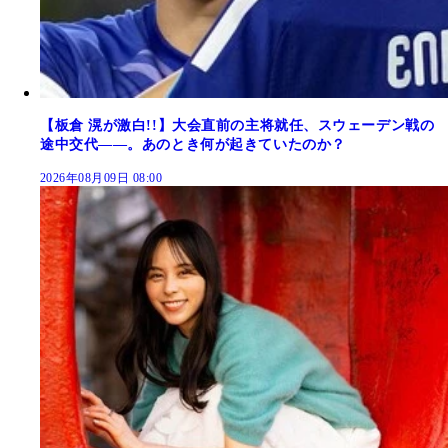
【板倉 滉が激白!!】大会直前の主将就任、スウェーデン戦の
途中交代――。あのとき何が起きていたのか？
2026年08月09日 08:00