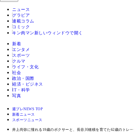
ニュース
グラビア
連載コラム
コミック
キン肉マン
新しいウィンドウで開く
新着
エンタメ
スポーツ
クルマ
ライフ・文化
社会
政治・国際
経済・ビジネス
IT・科学
写真
週プレNEWS TOP
新着ニュース
スポーツニュース
井上尚弥に憧れる19歳のボクサーと、長谷川穂積を育てた62歳のトレー