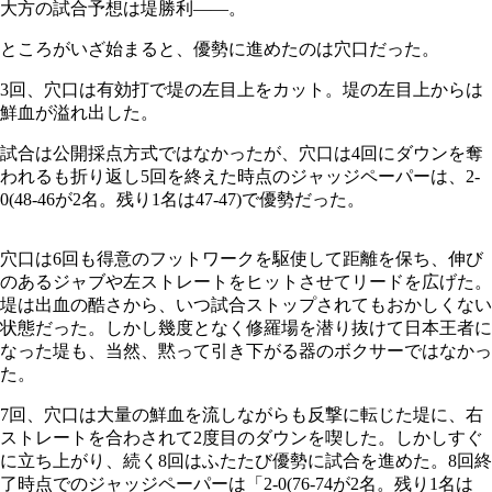
大方の試合予想は堤勝利――。
ところがいざ始まると、優勢に進めたのは穴口だった。
3回、穴口は有効打で堤の左目上をカット。堤の左目上からは
鮮血が溢れ出した。
試合は公開採点方式ではなかったが、穴口は4回にダウンを奪
われるも折り返し5回を終えた時点のジャッジペーパーは、2-
0(48-46が2名。残り1名は47-47)で優勢だった。
穴口は6回も得意のフットワークを駆使して距離を保ち、伸び
のあるジャブや左ストレートをヒットさせてリードを広げた。
堤は出血の酷さから、いつ試合ストップされてもおかしくない
状態だった。しかし幾度となく修羅場を潜り抜けて日本王者に
なった堤も、当然、黙って引き下がる器のボクサーではなかっ
た。
7回、穴口は大量の鮮血を流しながらも反撃に転じた堤に、右
ストレートを合わされて2度目のダウンを喫した。しかしすぐ
に立ち上がり、続く8回はふたたび優勢に試合を進めた。8回終
了時点でのジャッジペーパーは「2-0(76-74が2名。残り1名は