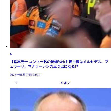
6
【堂本光一 コンマ一秒の恍惚Web】後半戦はメルセデス、フ
ェラーリ、マクラーレンの三つ巴になる!?
2026年08月07日 08:00
クルマ