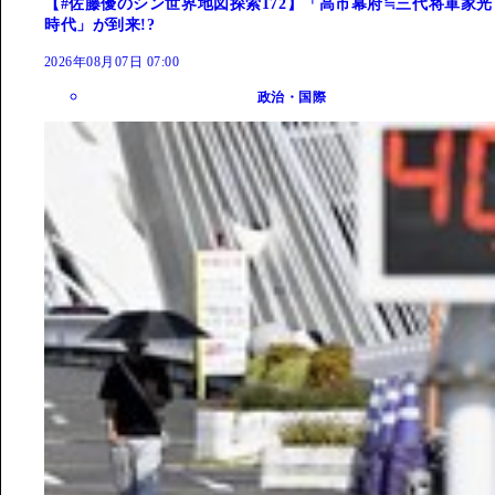
【#佐藤優のシン世界地図探索172】「高市幕府≒三代将軍家光
時代」が到来!?
2026年08月07日 07:00
政治・国際