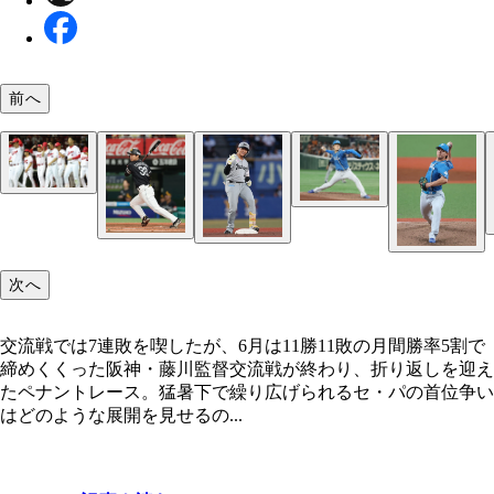
前へ
交流戦で本塁打王に輝き、6月29日には両リーグ最速
昨季、9月上旬まで首位をキープしていたものの、
交流戦は優勝こそ逃したが、事前の宣言どおり「11
号に到達した阪神・佐藤輝明
してCS進出を逃した広島
敗」で終えた日本ハム・新庄監督（左）
次へ
交流戦の巨人戦で9回1死まで無安打投球を継続し
ハム・北山。防御率1.15を誇る
交流戦では7連敗を喫したが、6月は11勝11敗の月間勝率5割で
締めくくった阪神・藤川監督交流戦が終わり、折り返しを迎え
たペナントレース。猛暑下で繰り広げられるセ・パの首位争い
はどのような展開を見せるの...
34歳ながら今季覚醒した中日・松葉。巧みな投球
多勝と防御率の2冠を狙う
交流戦では打率.397、出塁率.474の好成績を残し、