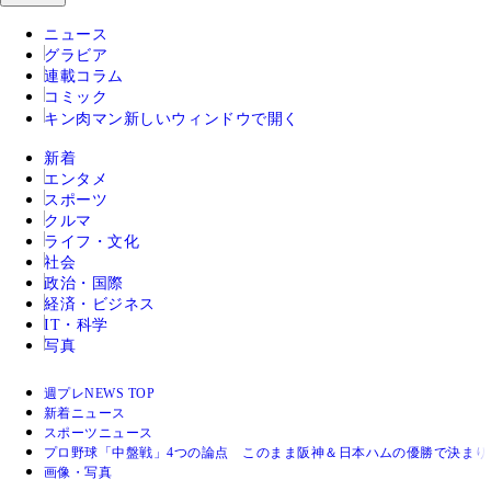
ニュース
グラビア
連載コラム
コミック
キン肉マン
新しいウィンドウで開く
新着
エンタメ
スポーツ
クルマ
ライフ・文化
社会
政治・国際
経済・ビジネス
IT・科学
写真
週プレNEWS TOP
新着ニュース
スポーツニュース
プロ野球「中盤戦」4つの論点 このまま阪神＆日本ハムの優勝で決まりか
画像・写真