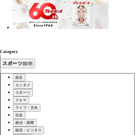
Category
スポーツ
開/閉
総合
エンタメ
スポーツ
クルマ
ライフ・文化
社会
政治・国際
経済・ビジネス