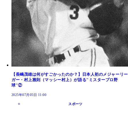
【長嶋茂雄は何がすごかったのか？】日本人初のメジャーリー
ガー・村上雅則（マッシー村上）が語る"ミスタープロ野
球"②
2025年07月05日 11:00
スポーツ