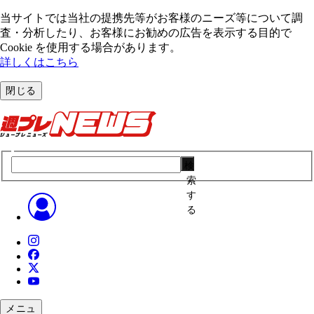
当サイトでは当社の提携先等がお客様のニーズ等について調
査・分析したり、お客様にお勧めの広告を表⽰する⽬的で
Cookie を使⽤する場合があります。
詳しくはこちら
閉じる
検
索
す
る
メニュ