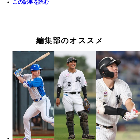
この記事を読む
に輝いたソフトバンク・柳町
交流戦から4番を務めるロッテ・山本。6月までに8
交流戦では7連敗を喫したが、6月は11勝11敗の月間
打、交流戦だけで5本塁打を放った
割で締めくくった阪神・藤川監督
「すべて先発でのデビューから6連勝」というプロ
上初の記録を達成した日本ハム・達
編集部のオススメ