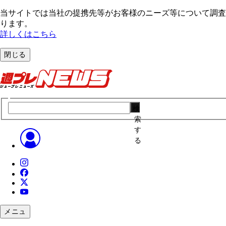
当サイトでは当社の提携先等がお客様のニーズ等について調査・
ります。
詳しくはこちら
閉じる
検
索
す
る
メニュ