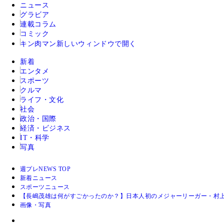
ニュース
グラビア
連載コラム
コミック
キン肉マン
新しいウィンドウで開く
新着
エンタメ
スポーツ
クルマ
ライフ・文化
社会
政治・国際
経済・ビジネス
IT・科学
写真
週プレNEWS TOP
新着ニュース
スポーツニュース
【長嶋茂雄は何がすごかったのか？】日本人初のメジャーリーガー・村上
画像・写真