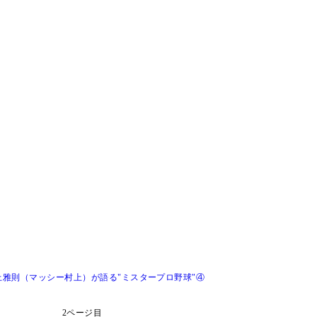
雅則（マッシー村上）が語る"ミスタープロ野球"④
2ページ目