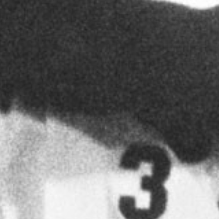
事）
れ、贈られた車に腰掛ける長嶋茂雄（写真：共同）