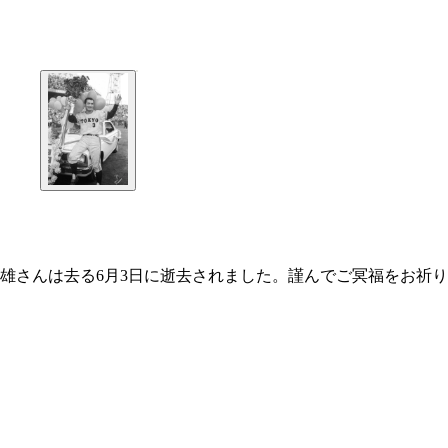
さんは去る6月3日に逝去されました。謹んでご冥福をお祈り申