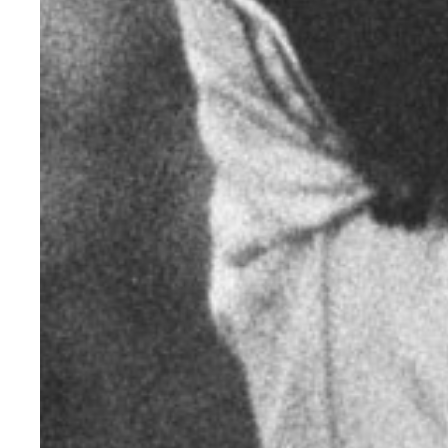
村上雅則氏（写真：時事）
豪快なバッティングフォームの長嶋茂雄（写真：時
1969年11月、3度目の日本シリーズMVPに選ば