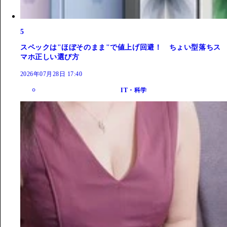
5
スペックは"ほぼそのまま"で値上げ回避！ ちょい型落ちス
マホ正しい選び方
2026年07月28日 17:40
IT・科学