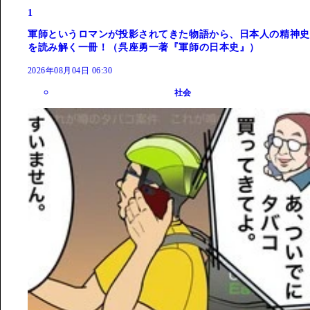
1
軍師というロマンが投影されてきた物語から、日本人の精神史
を読み解く一冊！（呉座勇一著『軍師の日本史』）
2026年08月04日 06:30
社会