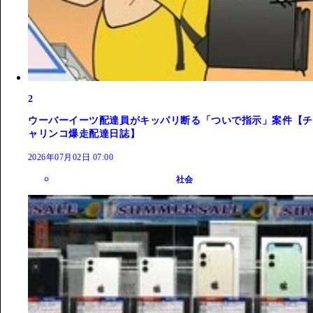
2
ウーバーイーツ配達員がキッパリ断る「ついで指示」案件【チ
ャリンコ爆走配達日誌】
2026年07月02日 07:00
社会