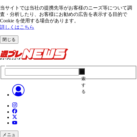
当サイトでは当社の提携先等がお客様のニーズ等について調
査・分析したり、お客様にお勧めの広告を表⽰する⽬的で
Cookie を使⽤する場合があります。
詳しくはこちら
閉じる
検
索
す
る
メニュ