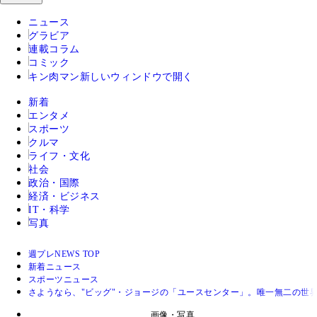
ニュース
グラビア
連載コラム
コミック
キン肉マン
新しいウィンドウで開く
新着
エンタメ
スポーツ
クルマ
ライフ・文化
社会
政治・国際
経済・ビジネス
IT・科学
写真
週プレNEWS TOP
新着ニュース
スポーツニュース
さようなら、"ビッグ"・ジョージの「ユースセンター」。唯一無二の世
画像・写真