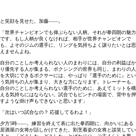
と笑顔を見せた。加藤――。
「世界チャンピオンでも偉ぶらない人柄。それが拳四朗の魅力
です。もし人柄が良くなければ、相手が世界チャンピオンで
も、よそのジムの選手に、リングを気持ちよく譲りたいとは思
えませんよね。
自分のことしか考えられない人のまわりには、自分の利益ばか
り優先する人が集まる。ボクシングの世界も同じ。まわりの人
を大切にできるボクサーには、やっぱり『選手のために』とい
う気持ちの人が集まり、大きな力になります。トレーナーも、
自分のことしか考えられない選手のために、あえてミットを構
える気持ちにはならない。試合でもピンチの場面で、背中を押
すような掛け声もできないと思います」
「次はいつ試合なの？ 応援してるわよ！」
夕方5時――。練習を終えて表に出た拳四朗に、向かいにある
居酒屋の女将が話しかけてきた。割烹着姿の女将と談笑してい