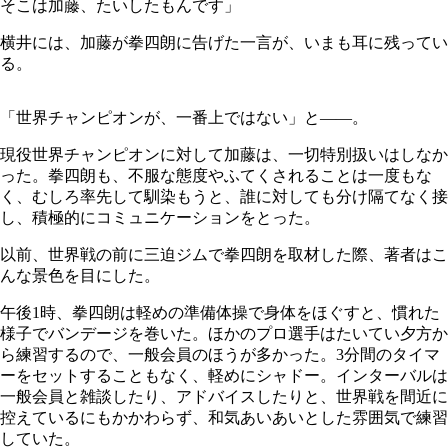
そこは加藤、たいしたもんです」
横井には、加藤が拳四朗に告げた一言が、いまも耳に残ってい
る。
「世界チャンピオンが、一番上ではない」と――。
現役世界チャンピオンに対して加藤は、一切特別扱いはしなか
った。拳四朗も、不服な態度やふてくされることは一度もな
く、むしろ率先して馴染もうと、誰に対しても分け隔てなく接
し、積極的にコミュニケーションをとった。
以前、世界戦の前に三迫ジムで拳四朗を取材した際、著者はこ
んな景色を目にした。
午後1時、拳四朗は軽めの準備体操で身体をほぐすと、慣れた
様子でバンデージを巻いた。ほかのプロ選手はたいてい夕方か
ら練習するので、一般会員のほうが多かった。3分間のタイマ
ーをセットすることもなく、軽めにシャドー。インターバルは
一般会員と雑談したり、アドバイスしたりと、世界戦を間近に
控えているにもかかわらず、和気あいあいとした雰囲気で練習
していた。