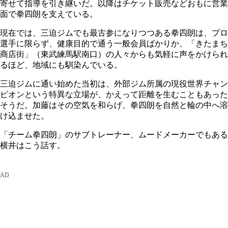
寄せて指導を引き継いだ。以降はチケット販売などおもに営業
面で拳四朗を支えている。
現在では、三迫ジムでも最古参になりつつある拳四朗は、プロ
選手に限らず、健康目的で通う一般会員ばかりか、「きたまち
商店街」（東武練馬駅南口）の人々からも気軽に声をかけられ
るほど、地域にも馴染んでいる。
三迫ジムに通い始めた当初は、外部ジム所属の現役世界チャン
ピオンという特異な立場が、かえって距離を生むこともあった
そうだ。加藤はその空気を和らげ、拳四朗を自然と輪の中へ溶
け込ませた。
「チーム拳四朗」のサブトレーナー、ムードメーカーでもある
横井はこう話す。