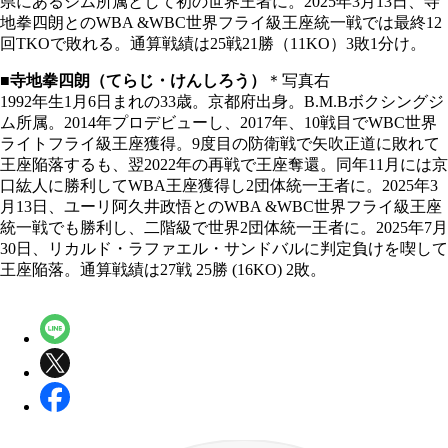
県にあるジム所属として初の世界王者に。2025年3月13日、寺
地拳四朗とのWBA &WBC世界フライ級王座統一戦では最終12
回TKOで敗れる。通算戦績は25戦21勝（11KO）3敗1分け。
■寺地拳四朗（てらじ・けんしろう）
＊写真右
1992年生1月6日まれの33歳。京都府出身。B.M.Bボクシングジ
ム所属。2014年プロデビューし、2017年、10戦目でWBC世界
ライトフライ級王座獲得。9度目の防衛戦で矢吹正道に敗れて
王座陥落するも、翌2022年の再戦で王座奪還。同年11月には京
口紘人に勝利してWBA王座獲得し2団体統一王者に。2025年3
月13日、ユーリ阿久井政悟とのWBA &WBC世界フライ級王座
統一戦でも勝利し、二階級で世界2団体統一王者に。2025年7月
30日、リカルド・ラファエル・サンドバルに判定負けを喫して
王座陥落。通算戦績は27戦 25勝 (16KO) 2敗。