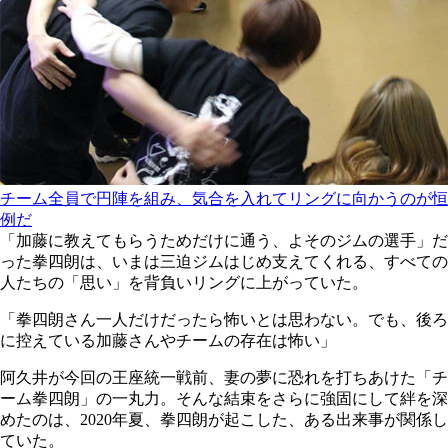
チーム全員で円陣を組み、気合を入れてリングに向かうのが恒
例だ
「加藤に教えてもらうためだけに通う、よそのジムの選手」だ
った拳四朗は、いまは三迫ジムはじめ支えてくれる、すべての
人たちの「思い」を背負いリングに上がっていた。
「拳四朗さん一人だけだったら怖いとは思わない。でも、後ろ
に控えている加藤さんやチームの存在は怖い」
阿久井が今回の王座統一戦前、妻の夢に恐れを打ちあけた「チ
ーム拳四朗」の一丸力。そんな結束をさらに強固にして絆を深
めたのは、2020年夏、拳四朗が起こした、ある出来事が関係し
ていた。