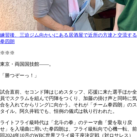
練習後、三迫ジム向かいにある居酒屋で近所の方達と交流する
拳四朗
※※※
東京・両国国技館――。
「勝つぞーっ！」
試合直前、セコンド陣はじめスタッフ、応援に来た選手ほか全
員でスクラムを組んで円陣をつくり、加藤の掛け声と同時に気
合を入れてからリングに向かう。それが「チーム拳四朗」のス
タイル。阿久井戦でも、恒例の儀式は執り行われた。
ライトフライ級時代は「北斗の拳」のテーマ曲「愛を取り戻
せ」を入場曲に用いた拳四朗は、フライ級転向で心機一転、前
回2024年10月のWBC世界フライ級王座決定戦（対ロサレス）