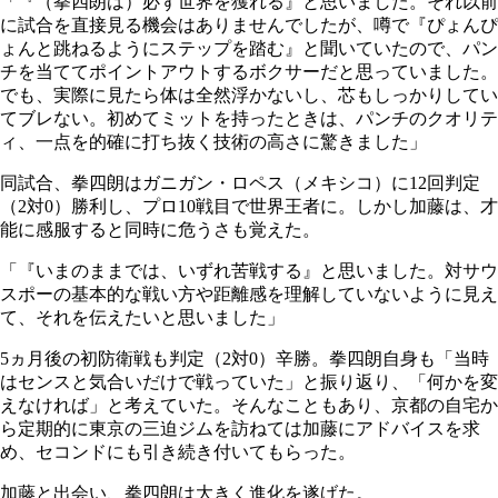
「『（拳四朗は）必ず世界を獲れる』と思いました。それ以前
に試合を直接見る機会はありませんでしたが、噂で『ぴょんぴ
ょんと跳ねるようにステップを踏む』と聞いていたので、パン
チを当ててポイントアウトするボクサーだと思っていました。
でも、実際に見たら体は全然浮かないし、芯もしっかりしてい
てブレない。初めてミットを持ったときは、パンチのクオリテ
ィ、一点を的確に打ち抜く技術の高さに驚きました」
同試合、拳四朗はガニガン・ロペス（メキシコ）に12回判定
（2対0）勝利し、プロ10戦目で世界王者に。しかし加藤は、才
能に感服すると同時に危うさも覚えた。
「『いまのままでは、いずれ苦戦する』と思いました。対サウ
スポーの基本的な戦い方や距離感を理解していないように見え
て、それを伝えたいと思いました」
5ヵ月後の初防衛戦も判定（2対0）辛勝。拳四朗自身も「当時
はセンスと気合いだけで戦っていた」と振り返り、「何かを変
えなければ」と考えていた。そんなこともあり、京都の自宅か
ら定期的に東京の三迫ジムを訪ねては加藤にアドバイスを求
め、セコンドにも引き続き付いてもらった。
加藤と出会い、拳四朗は大きく進化を遂げた。