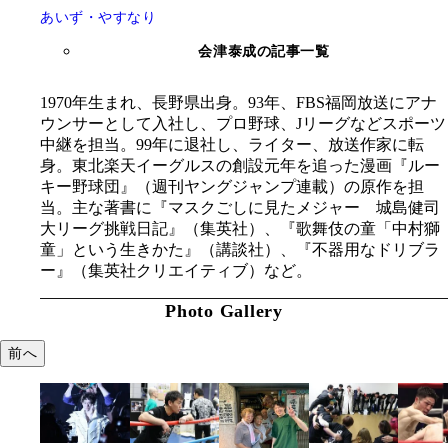
あいず・やすなり
会津泰成の記事一覧
1970年生まれ、長野県出身。93年、FBS福岡放送にアナ
ウンサーとして入社し、プロ野球、Jリーグなどスポーツ
中継を担当。99年に退社し、ライター、放送作家に転
身。東北楽天イーグルスの創設元年を追った漫画『ルー
キー野球団』（週刊ヤングジャンプ連載）の原作を担
当。主な著書に『マスクごしに見たメジャー 城島健司
大リーグ挑戦日記』（集英社）、『歌舞伎の童「中村獅
童」という生きかた』（講談社）、『不器用なドリブラ
ー』（集英社クリエイティブ）など。
Photo Gallery
前へ