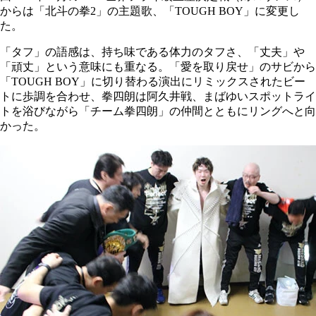
からは「北斗の拳2」の主題歌、「TOUGH BOY」に変更し
た。
「タフ」の語感は、持ち味である体力のタフさ、「丈夫」や
「頑丈」という意味にも重なる。「愛を取り戻せ」のサビから
「TOUGH BOY」に切り替わる演出にリミックスされたビー
トに歩調を合わせ、拳四朗は阿久井戦、まばゆいスポットライ
トを浴びながら「チーム拳四朗」の仲間とともにリングへと向
かった。