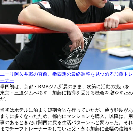
ユーリ阿久井戦の直前、拳四朗の最終調整を見つめる加藤トレ
ーナー
拳四朗は、京都・BMBジム所属のまま、次第に活動の拠点を
東京・三迫ジムへ移す。加藤に指導を受ける機会を増やすため
だ。
当初はホテルに泊まり短期合宿を行っていたが、通う頻度があ
まりに多くなったため、都内にマンションを購入。以降は、用
事のあるときだけ関西に戻る生活パターンへと変わった。それ
までチーフトレーナーをしていた父・永も加藤に全幅の信頼を