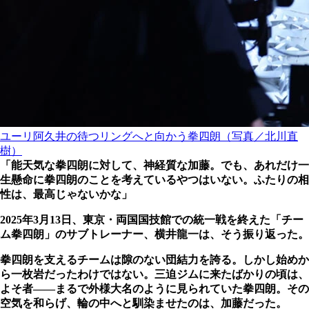
ユーリ阿久井の待つリングへと向かう拳四朗（写真／北川直
樹）
「能天気な拳四朗に対して、神経質な加藤。でも、あれだけ一
生懸命に拳四朗のことを考えているやつはいない。ふたりの相
性は、最高じゃないかな」
2025年3月13日、東京・両国国技館での統一戦を終えた「チー
ム拳四朗」のサブトレーナー、横井龍一は、そう振り返った。
拳四朗を支えるチームは隙のない団結力を誇る。しかし始めか
ら一枚岩だったわけではない。三迫ジムに来たばかりの頃は、
よそ者――まるで外様大名のように見られていた拳四朗。その
空気を和らげ、輪の中へと馴染ませたのは、加藤だった。