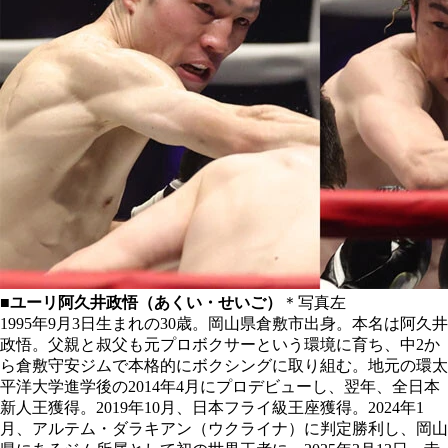
■ユーリ阿久井政悟（あくい・せいご）
＊写真左
1995年9月3日生まれの30歳。岡山県倉敷市出身。本名は阿久井
政悟。父親と叔父も元プロボクサーという環境に育ち、中2か
ら倉敷守安ジムで本格的にボクシングに取り組む。地元の環太
平洋大学進学後の2014年4月にプロデビューし、翌年、全日本
新人王獲得。2019年10月、日本フライ級王座獲得。2024年1
月、アルテム・ダラキアン（ウクライナ）に判定勝利し、岡山