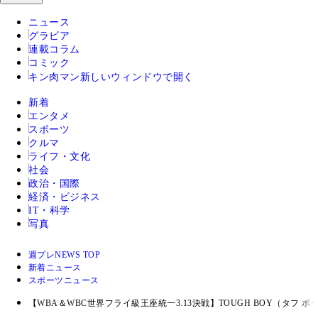
ニュース
グラビア
連載コラム
コミック
キン肉マン
新しいウィンドウで開く
新着
エンタメ
スポーツ
クルマ
ライフ・文化
社会
政治・国際
経済・ビジネス
IT・科学
写真
週プレNEWS TOP
新着ニュース
スポーツニュース
【WBA＆WBC世界フライ級王座統一3.13決戦】TOUGH BOY（タフ