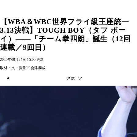
【WBA＆WBC世界フライ級王座統一
3.13決戦】TOUGH BOY（タフ ボー
イ）――「チーム拳四朗」誕生（12回
連載／9回目）
2025年09月24日 15:00 更新
取材・文・撮影／会津泰成
スポーツ