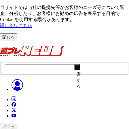
当サイトでは当社の提携先等がお客様のニーズ等について調
査・分析したり、お客様にお勧めの広告を表⽰する⽬的で
Cookie を使⽤する場合があります。
詳しくはこちら
閉じる
検
索
す
る
メニュ