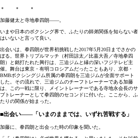
＊ ＊ ＊
加藤健太と寺地拳四朗――。
いまや日本のボクシング界で、ふたりの師弟関係を知らない者
はいないと言って良い。
出会いは、拳四朗が世界初挑戦した2017年5月20日までさかの
ぼる。世界トリプルマッチ（村田諒太／比嘉大吾／寺地拳四
朗）と銘打たれた興行は、三迫ジムと縁の深いフジテレビ主
催。舞台は東京・有明コロシアムだったこともあり、京都・
BMBボクシングジム所属の拳四朗を三迫ジムが全面サポート
した。その流れで、三迫ジムのチーフトレーナーである加藤
は、この一戦に限り、メイントレーナーである寺地永会長のサ
ブトレーナーとして拳四朗のセコンドに付いた。ここから、ふ
たりの関係が始まった。
■出会い――「いまのままでは、いずれ苦戦する」
加藤に、拳四朗と出会った時の印象を聞いた。