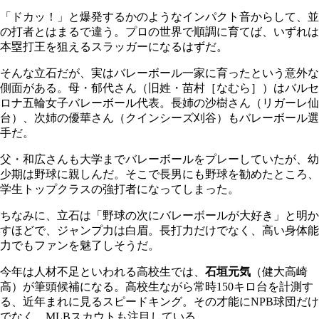
「ドカッ！」と爆発するかのようなインパクト音からして、並
の打者とはまるで違う。プロの世界で順調に育てば、いずれは
本塁打王を狙えるスラッガーになるはずだ。
そんな立石だが、実はバレーボール一家に育ったという意外な
側面がある。母・郁代さん（旧姓・苗村［なむら］）はバルセ
ロナ五輪女子バレーボール代表。長姉の沙樹さん（リガーレ仙
台）、次姉の優華さん（クインシーズ刈谷）もバレーボール選
手だ。
父・和広さんも大学までバレーボールをプレーしていたが、幼
少期は野球に親しんだ。そこで長男にも野球を勧めたところ、
学生トップクラスの強打者になってしまった。
ちなみに、立石は「野球の次にバレーボールが大好き」と明か
すほどで、ジャンプ力は白眉。長打力だけでなく、高い身体能
力でもファンを魅了しそうだ。
今年は人材不足といわれる高校生では、
石垣元気
（健大高崎
高）が筆頭候補になる。高校生ながら常時150キロ台を計測す
る、近年まれに見るスピードキング。その才能にNPB球団だけ
でなく、MLBスカウトも注目している。