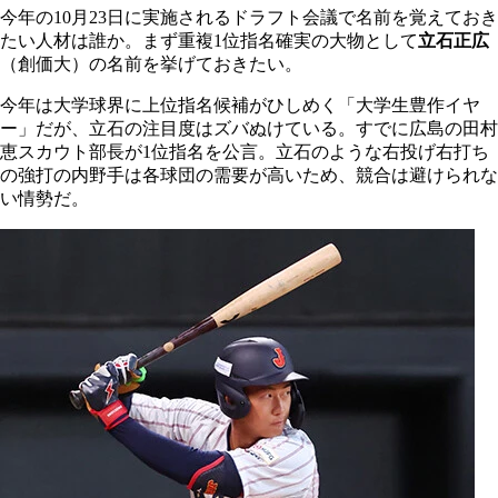
今年の10月23日に実施されるドラフト会議で名前を覚えておき
たい人材は誰か。まず重複1位指名確実の大物として
立石正広
（創価大）の名前を挙げておきたい。
今年は大学球界に上位指名候補がひしめく「大学生豊作イヤ
ー」だが、立石の注目度はズバぬけている。すでに広島の田村
恵スカウト部長が1位指名を公言。立石のような右投げ右打ち
の強打の内野手は各球団の需要が高いため、競合は避けられな
い情勢だ。