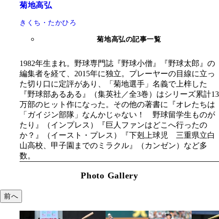
菊地高弘
きくち・たかひろ
菊地高弘の記事一覧
1982年生まれ。野球専門誌『野球小僧』『野球太郎』の
編集者を経て、2015年に独立。プレーヤーの目線に立っ
た切り口に定評があり、「菊地選手」名義で上梓した
『野球部あるある』（集英社／全3巻）はシリーズ累計13
万部のヒット作になった。その他の著書に『オレたちは
「ガイジン部隊」なんかじゃない！ 野球留学生ものが
たり』（インプレス）『巨人ファンはどこへ行ったの
か？』（イースト・プレス）『下剋上球児 三重県立白
山高校、甲子園までのミラクル』（カンゼン）など多
数。
Photo Gallery
前へ