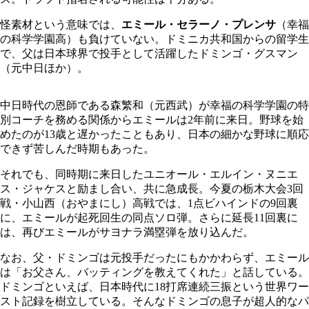
怪素材という意味では、
エミール・セラーノ・プレンサ
（幸福
の科学学園高）も負けていない。ドミニカ共和国からの留学生
で、父は日本球界で投手として活躍したドミンゴ・グスマン
（元中日ほか）。
中日時代の恩師である森繁和（元西武）が幸福の科学学園の特
別コーチを務める関係からエミールは2年前に来日。野球を始
めたのが13歳と遅かったこともあり、日本の細かな野球に順応
できず苦しんだ時期もあった。
それでも、同時期に来日したユニオール・エルイン・ヌニエ
ス・ジャケスと励まし合い、共に急成長。今夏の栃木大会3回
戦・小山西（おやまにし）高戦では、1点ビハインドの9回裏
に、エミールが起死回生の同点ソロ弾。さらに延長11回裏に
は、再びエミールがサヨナラ満塁弾を放り込んだ。
なお、父・ドミンゴは元投手だったにもかかわらず、エミール
は「お父さん、バッティングを教えてくれた」と話している。
ドミンゴといえば、日本時代に18打席連続三振という世界ワー
スト記録を樹立している。そんなドミンゴの息子が超人的なパ