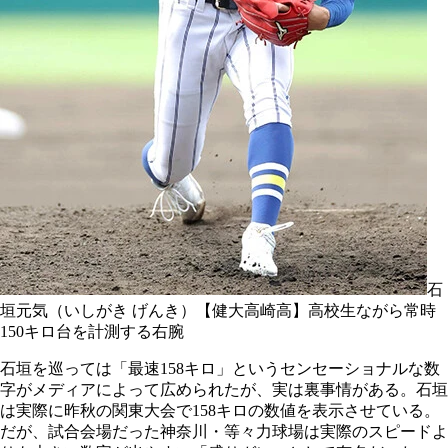
石
垣元気（いしがき げんき）【健大高崎高】高校生ながら常時
150キロ台を計測する右腕
石垣を巡っては「最速158キロ」というセンセーショナルな数
字がメディアによって広められたが、実は裏事情がある。石垣
は実際に昨秋の関東大会で158キロの数値を表示させている。
だが、試合会場だった神奈川・等々力球場は実際のスピードよ