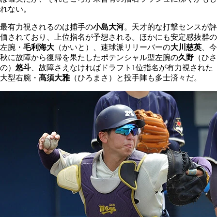
れない。
最有力視されるのは捕手の
小島大河
。天才的な打撃センスが評
価されており、上位指名が予想される。ほかにも安定感抜群の
左腕・
毛利海大
（かいと）、速球派リリーバーの
大川慈英
、今
秋に故障から復帰を果たしたポテンシャル型左腕の
久野
（ひさ
の）
悠斗
、故障さえなければドラフト1位指名が有力視された
大型右腕・
髙須大雅
（ひろまさ）と投手陣も多士済々だ。