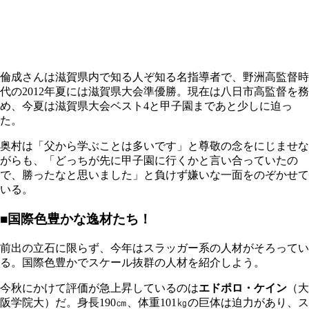
倫成さんは滋賀県内で知る人ぞ知る名指導者で、野洲高監督時
代の2012年夏には滋賀県大会準優勝。現在は八日市高監督を務
め、今夏は滋賀県大会ベスト4と甲子園まであと少しに迫っ
た。
奥村は「父から学ぶことは多いです」と尊敬の念をにじませな
がらも、「どっちが先に甲子園に行くかと言い合っていたの
で、勝ったなと思いました」と負けず嫌いな一面をのぞかせて
いる。
■国際色豊かな逸材たち！
前出の立石に限らず、今年はスラッガー系の人材がそろってい
る。国際色豊かでスケール抜群の人材を紹介しよう。
今秋にかけて評価が急上昇しているのは
エドポロ・ケイン
（大
阪学院大）だ。身長190㎝、体重101㎏の巨体は迫力があり、ス