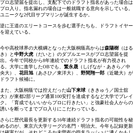
プロ志望届を提出し、支配下でのドラフト指名があった場合は
プロ入り。指名漏れの場合は一般就職する意向を示している。
ユニークな2代目サブマリンが誕生するか。
逆に王道のエリートコースを歩む選手たちも、ドラフトイヤー
を迎えている。
今や高校球界の大横綱となった大阪桐蔭高からは
森陽樹
（はる
き）と
中野大虎
（だいと）のダブルエースがプロ志望届を提
出。今年で同校から8年連続でのドラフト指名が有力視され
る。大学に進学したOBでも、
繁永晟
（しげなが・あきら／中
央大）、
花田旭
（あさひ／東洋大）、
野間翔一郎
（近畿大）が
ドラフト候補に。
また、大阪桐蔭では控えだった
山下来球
（ききゅう／国士舘
大）が東都2部リーグ通算100安打を達成するなど大学でブレイ
ク。「育成でもいいからプロに行きたい」と強豪社会人からの
誘いを断ってまでプロ入りにこだわっている。
さらに歴代最長を更新する16年連続ドラフト指名の可能性を秘
めるのが、東京六大学リーグの名門・明治大。今年も記録更新
は確実だが、それどころか未曽有の指名ラッシュに沸くかもし