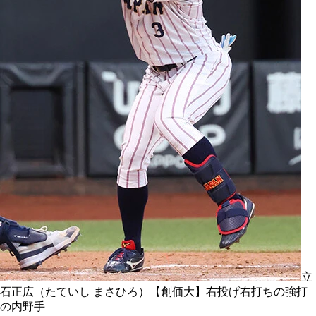
立
石正広（たていし まさひろ）【創価大】右投げ右打ちの強打
の内野手