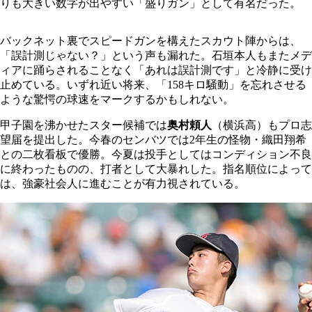
りも大きい数字が出やすい「盛りガン」として有名だった。
バックネット裏でスピードガンを構えたスカウト陣からは、
「誤計測じゃない？」という声も漏れた。石垣本人もまたメデ
ィアに踊らされることなく「あれは誤計測です」と冷静に受け
止めている。いずれ近い将来、「158キロ騒動」を忘れさせる
ような驚愕の球速をマークするかもしれない。
甲子園を沸かせたスター候補では
奥村頼人
（横浜高）もプロ志
望届を提出した。今春のセンバツでは2年生の怪物・織田翔希
との二枚看板で優勝。今夏は投手としてはコンディション不良
に終わったものの、打者として大暴れした。指名順位によって
は、強豪社会人に進むことが有力視されている。