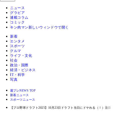
ニュース
グラビア
連載コラム
コミック
キン肉マン
新しいウィンドウで開く
新着
エンタメ
スポーツ
クルマ
ライフ・文化
社会
政治・国際
経済・ビジネス
IT・科学
写真
週プレNEWS TOP
新着ニュース
スポーツニュース
【プロ野球ドラフト2025】10月23日ドラフト当日にドヤれる（！）注