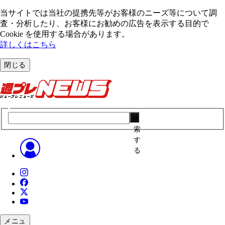
当サイトでは当社の提携先等がお客様のニーズ等について調
査・分析したり、お客様にお勧めの広告を表⽰する⽬的で
Cookie を使⽤する場合があります。
詳しくはこちら
閉じる
検
索
す
る
メニュ