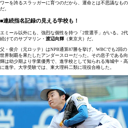
ワーを誇るスラッガーに育つのだから、運命とは不思議なもの
だ。
■連続指名記録の見える学校も！
エミール以外にも、強烈な個性を持つ「2世選手」がいる。2代
続けてのサブマリン・
渡辺向輝
（東京大）だ。
父・俊介（元ロッテ）はNPB通算87勝を挙げ、WBCでも2回の
世界制覇を果たしたアンダースローだった。その息子である向
輝は幼少期より学業優秀で、進学校として知られる海城中・高
に進学。大学受験では、東大理科二類に現役合格した。