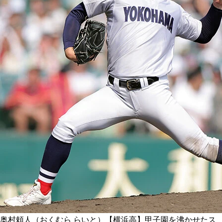
奥村頼人（おくむら らいと）【横浜高】甲子園を沸かせたス