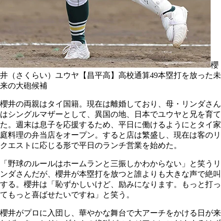
櫻
井（さくらい）ユウヤ【昌平高】高校通算49本塁打を放った未
来の大砲候補
櫻井の両親はタイ国籍。現在は離婚しており、母・リンダさん
はシングルマザーとして、異国の地、日本でユウヤと兄を育て
た。週末は息子を応援するため、平日に働けるようにとタイ家
庭料理の弁当店をオープン。すると店は繁盛し、現在は客のリ
クエストに応じる形で平日のランチ営業を始めた。
「野球のルールはホームランと三振しかわからない」と笑うリ
ンダさんだが、櫻井が本塁打を放つと誰よりも大きな声で絶叫
する。櫻井は「恥ずかしいけど、励みになります。もっと打っ
てもっと喜ばせたいですね」と笑う。
櫻井がプロに入団し、華やかな舞台で大アーチをかける日が来