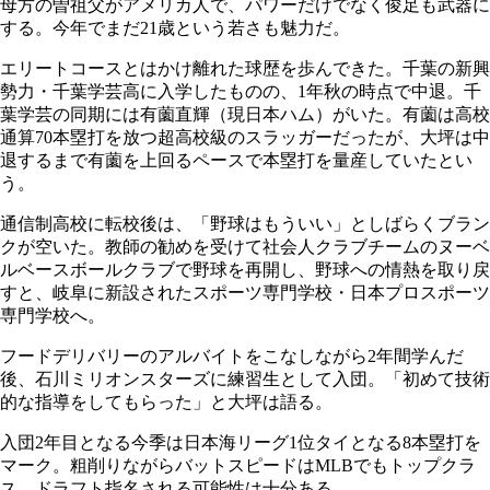
母方の曽祖父がアメリカ人で、パワーだけでなく俊足も武器に
する。今年でまだ21歳という若さも魅力だ。
エリートコースとはかけ離れた球歴を歩んできた。千葉の新興
勢力・千葉学芸高に入学したものの、1年秋の時点で中退。千
葉学芸の同期には有薗直輝（現日本ハム）がいた。有薗は高校
通算70本塁打を放つ超高校級のスラッガーだったが、大坪は中
退するまで有薗を上回るペースで本塁打を量産していたとい
う。
通信制高校に転校後は、「野球はもういい」としばらくブラン
クが空いた。教師の勧めを受けて社会人クラブチームのヌーベ
ルベースボールクラブで野球を再開し、野球への情熱を取り戻
すと、岐阜に新設されたスポーツ専門学校・日本プロスポーツ
専門学校へ。
フードデリバリーのアルバイトをこなしながら2年間学んだ
後、石川ミリオンスターズに練習生として入団。「初めて技術
的な指導をしてもらった」と大坪は語る。
入団2年目となる今季は日本海リーグ1位タイとなる8本塁打を
マーク。粗削りながらバットスピードはMLBでもトップクラ
ス。ドラフト指名される可能性は十分ある。