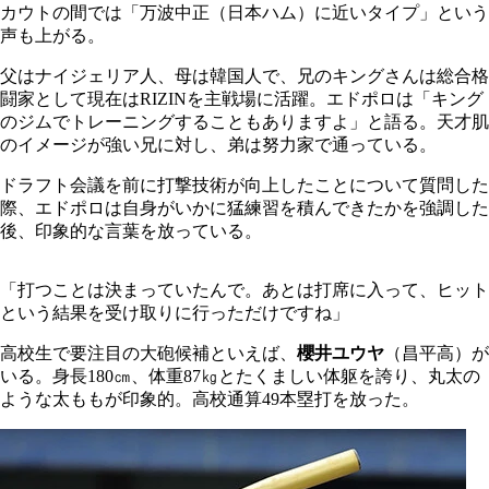
カウトの間では「万波中正（日本ハム）に近いタイプ」という
声も上がる。
父はナイジェリア人、母は韓国人で、兄のキングさんは総合格
闘家として現在はRIZINを主戦場に活躍。エドポロは「キング
のジムでトレーニングすることもありますよ」と語る。天才肌
のイメージが強い兄に対し、弟は努力家で通っている。
ドラフト会議を前に打撃技術が向上したことについて質問した
際、エドポロは自身がいかに猛練習を積んできたかを強調した
後、印象的な言葉を放っている。
「打つことは決まっていたんで。あとは打席に入って、ヒット
という結果を受け取りに行っただけですね」
高校生で要注目の大砲候補といえば、
櫻井ユウヤ
（昌平高）が
いる。身長180㎝、体重87㎏とたくましい体躯を誇り、丸太の
ような太ももが印象的。高校通算49本塁打を放った。