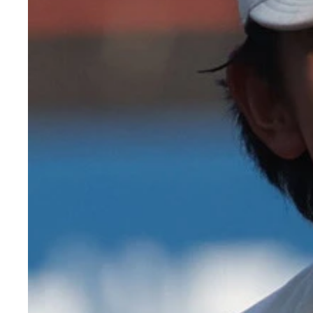
奥村頼人（おくむら らいと）【横浜高】甲子園を
小島大河（こじま たいが）【明治大】天才的な打