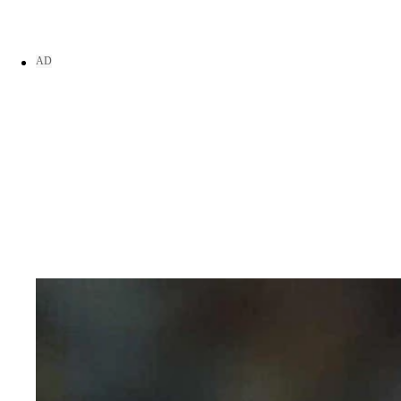
立石正広（たていし まさひろ）【創価大】右投げ
石垣元気（いしがき げんき）【健大高崎高】高校生
櫻井（さくらい）ユウヤ【昌平高】高校通算49本