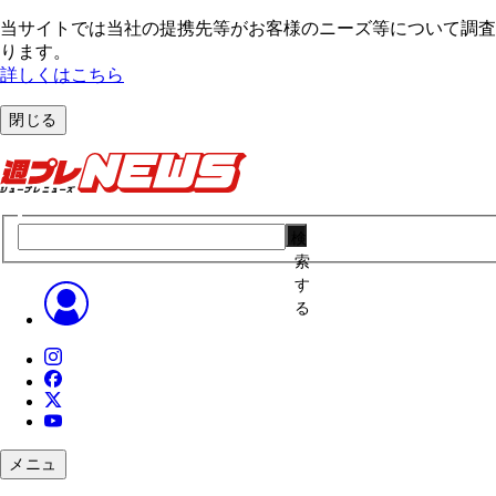
当サイトでは当社の提携先等がお客様のニーズ等について調査・
ります。
詳しくはこちら
閉じる
検
索
す
る
メニュ