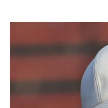
10月23日に実施されるプロ野球ドラフト会議
渡辺向輝（わたなべ こうき）【東京大】元プロ野