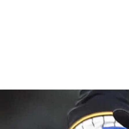
右打ちの強打の内野手
ながら常時150キロ台を計測する右腕
塁打を放った未来の大砲候補