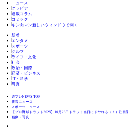
ニュース
グラビア
連載コラム
コミック
キン肉マン
新しいウィンドウで開く
新着
エンタメ
スポーツ
クルマ
ライフ・文化
社会
政治・国際
経済・ビジネス
IT・科学
写真
週プレNEWS TOP
新着ニュース
スポーツニュース
【プロ野球ドラフト2025】10月23日ドラフト当日にドヤれる（！）注
画像・写真