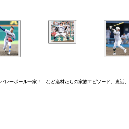
バレーボール一家！ など逸材たちの家族エピソード、裏話、小ネタ