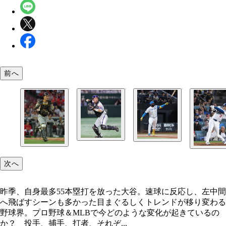
前へ
次へ
昨季、自身最多55本塁打を放った大谷。速球に反応し、左中間
へ飛ばすシーンも多かった目まぐるしくトレンドが移り変わる
野球界。プロ野球＆MLBで今どのような変化が起きているの
か？ 投手、捕手、打者、それぞ...