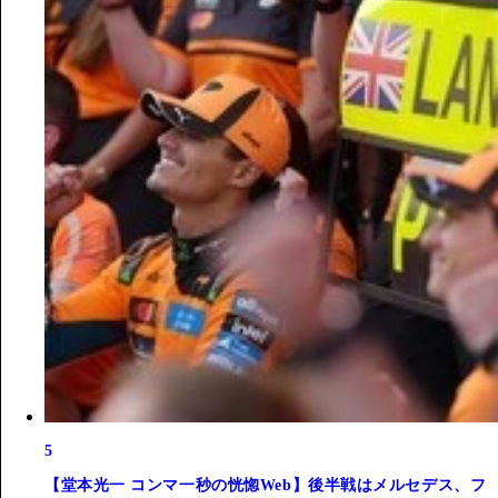
5
【堂本光一 コンマ一秒の恍惚Web】後半戦はメルセデス、フ