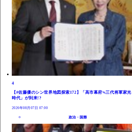
4
【#佐藤優のシン世界地図探索172】「高市幕府≒三代将軍家光
時代」が到来!?
2026年08月07日 07:00
政治・国際