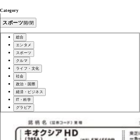
Category
スポーツ
開/閉
総合
エンタメ
スポーツ
クルマ
ライフ・文化
社会
政治・国際
経済・ビジネス
IT・科学
グラビア