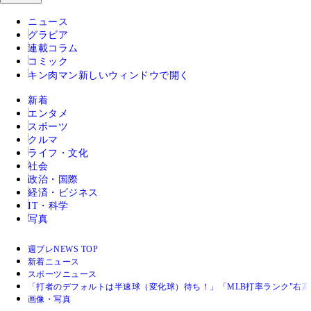
ニュース
グラビア
連載コラム
コミック
キン肉マン
新しいウィンドウで開く
新着
エンタメ
スポーツ
クルマ
ライフ・文化
社会
政治・国際
経済・ビジネス
IT・科学
写真
週プレNEWS TOP
新着ニュース
スポーツニュース
「打者のデフォルトは半速球（変化球）待ち！」「MLB打率ランク"右
画像・写真