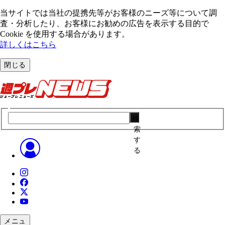
当サイトでは当社の提携先等がお客様のニーズ等について調
査・分析したり、お客様にお勧めの広告を表⽰する⽬的で
Cookie を使⽤する場合があります。
詳しくはこちら
閉じる
検
索
す
る
メニュ