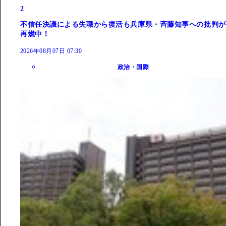
2
不信任決議による失職から復活も兵庫県・斉藤知事への批判が
再燃中！
2026年08月07日 07:30
政治・国際