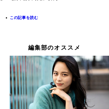
昨季、正捕手としてソフトバンクを日本一に導いた
昨季、パ・リーグで本塁打と打点の2冠に輝いたレ
野。甲斐拓也の穴をきっちり埋めた
ス。NPB屈指の助っ人外国人だ
この記事を読む
昨季、スタメンマスクをかぶって阪神をリーグ優勝
いた坂本。侍ジャパンの正捕手候補だ
昨季、自身最多55本塁打を放った大谷。速球に反
左中間へ飛ばすシーンも多かった
編集部のオススメ