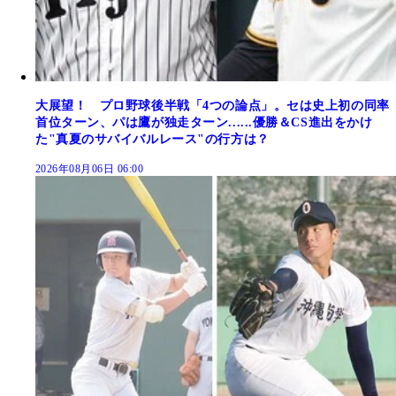
大展望！ プロ野球後半戦「4つの論点」。セは史上初の同率
首位ターン、パは鷹が独走ターン......優勝＆CS進出をかけ
た"真夏のサバイバルレース"の行方は？
2026年08月06日 06:00