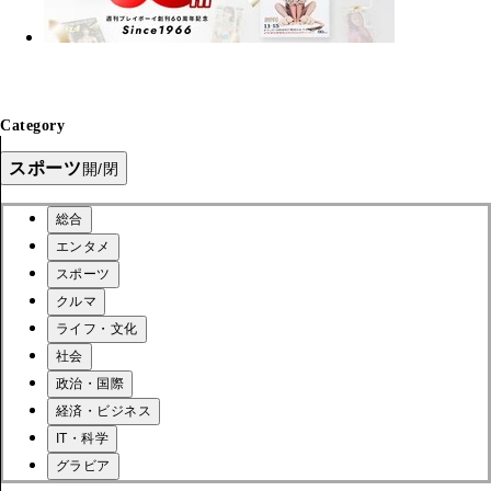
Category
スポーツ
開/閉
総合
エンタメ
スポーツ
クルマ
ライフ・文化
社会
政治・国際
経済・ビジネス
IT・科学
グラビア