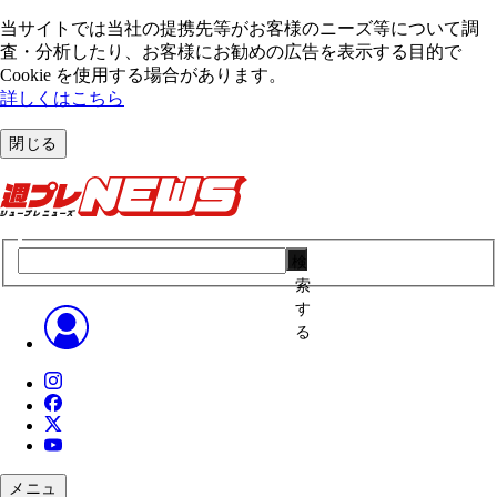
当サイトでは当社の提携先等がお客様のニーズ等について調
査・分析したり、お客様にお勧めの広告を表⽰する⽬的で
Cookie を使⽤する場合があります。
詳しくはこちら
閉じる
検
索
す
る
メニュ