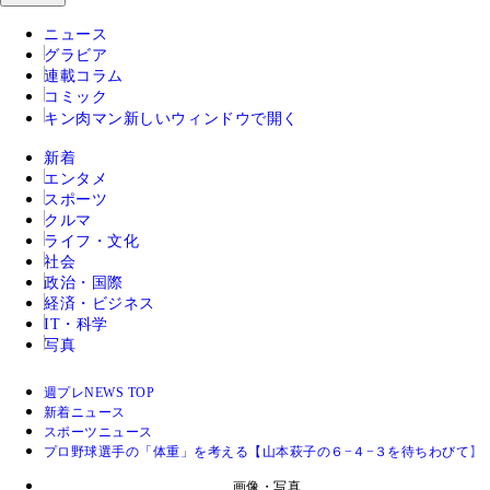
ニュース
グラビア
連載コラム
コミック
キン肉マン
新しいウィンドウで開く
新着
エンタメ
スポーツ
クルマ
ライフ・文化
社会
政治・国際
経済・ビジネス
IT・科学
写真
週プレNEWS TOP
新着ニュース
スポーツニュース
プロ野球選手の「体重」を考える【山本萩子の６−４−３を待ちわびて】第
画像・写真