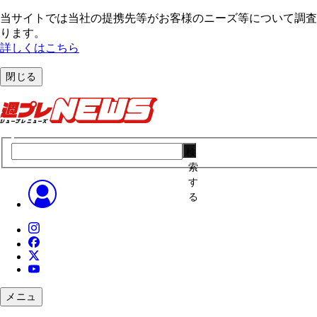
当サイトでは当社の提携先等がお客様のニーズ等について調査・
ります。
詳しくはこちら
閉じる
検
索
す
る
メニュ