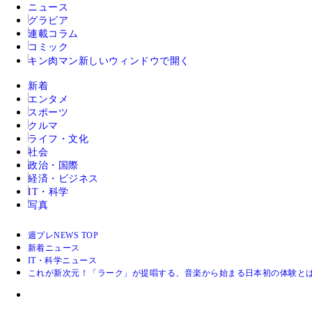
ニュース
グラビア
連載コラム
コミック
キン肉マン
新しいウィンドウで開く
新着
エンタメ
スポーツ
クルマ
ライフ・文化
社会
政治・国際
経済・ビジネス
IT・科学
写真
週プレNEWS TOP
新着ニュース
IT・科学ニュース
これが新次元！「ラーク」が提唱する、音楽から始まる日本初の体験と