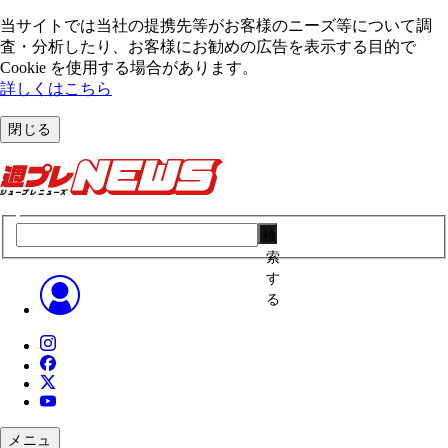
当サイトでは当社の提携先等がお客様のニーズ等について調
査・分析したり、お客様にお勧めの広告を表⽰する⽬的で
Cookie を使⽤する場合があります。
詳しくはこちら
閉じる
検
索
す
る
メニュ