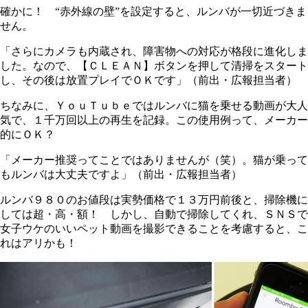
確かに！ “赤外線の壁”を設定すると、ルンバが一切近づきま
せん。
「さらにカメラも内蔵され、障害物への対応が格段に進化しま
した。なので、【ＣＬＥＡＮ】ボタンを押して清掃をスタート
し、その後は放置プレイでＯＫです」（前出・広報担当者）
ちなみに、ＹｏｕＴｕｂｅではルンバに猫を乗せる動画が大人
気で、１千万回以上の再生を記録。この使用例って、メーカー
的にＯＫ？
「メーカー推奨ってことではありませんが（笑）。猫が乗って
もルンバは大丈夫ですよ」（前出・広報担当者）
ルンバ９８０のお値段は実勢価格で１３万円前後と、掃除機に
しては超・高・額！ しかし、自動で掃除してくれ、ＳＮＳで
女子ウケのいいペット動画を撮影できることを考慮すると、こ
れはアリかも！