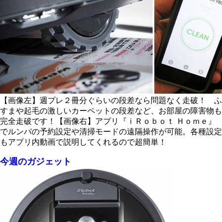
【画像左】週プレ２冊分ぐらいの段差なら問題なく走破！ ふ
すまや起毛の激しいカーペットの段差など、お部屋の障害物も
完全走破です！【画像右】アプリ『ｉＲｏｂｏｔ Ｈｏｍｅ』
でルンバの予約設定や清掃モードの遠隔操作が可能。各種設定
もアプリ内動画で説明してくれるので超簡単！
今週のガジェット