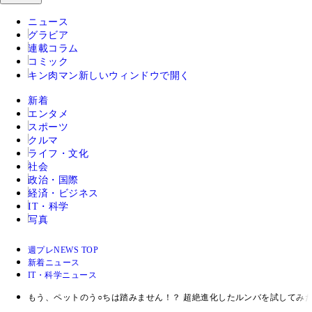
ニュース
グラビア
連載コラム
コミック
キン肉マン
新しいウィンドウで開く
新着
エンタメ
スポーツ
クルマ
ライフ・文化
社会
政治・国際
経済・ビジネス
IT・科学
写真
週プレNEWS TOP
新着ニュース
IT・科学ニュース
もう、ペットのう○ちは踏みません！？ 超絶進化したルンバを試してみ