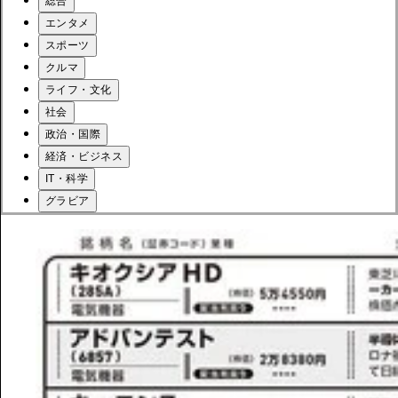
総合
エンタメ
スポーツ
クルマ
ライフ・文化
社会
政治・国際
経済・ビジネス
IT・科学
グラビア