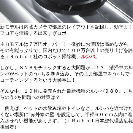
新モデルは内蔵カメラで部屋のレイアウトを記憶し、効率よく
フロアを清掃する出来すぎロボ
主力モデルは７万円オーバー！ 微妙にお値段は高めながら、
その有能っぷりで、国内だけで１００万台以上の売り上げを誇
るｉＲｏｂｏｔ社のロボット掃除機、
ルンバ
。
しかし、ＳＮＳをチェックすると大問題が…！？ 清掃中のル
ンバがペットのう○ちを巻き込み、そのまま部屋中をう○ちで
コーティングするという大惨事に！
そんな中、１０月に発売された最新機種のルンバ９８０。こち
らのう○ち問題への対策は？
「例えば、ペットの水飲み場やトイレなど、ルンバを近づけた
くない場所に“赤外線の壁”を設定して、半径６０ｃｍ以内に進
入させない機能があります」（ｉＲｏｂｏｔ日本総代理店広報
担当者）