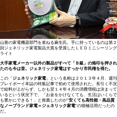
山善の家電機器部門を束ねる麻生氏。手に持っているのは第２
回ジェネリック家電製品大賞を受賞したＬＥＤミニシーリング
ライト
大手家電メーカー以外の製品がすべて「Ｂ級」の烙印を押され
たのも今は昔。ジェネリック家電はすっかり市民権を得た。
この「
ジェネリック家電
」という名称は２０１３年４月、週刊
プレイボーイ本誌の特集記事で初めて使用された。長引く不況
で給料が上がらず、しかも翌１４年４月の消費増税は決まって
いるという状況下で、「お金をかけなくても、生活はいくらで
も豊かにできる！」と推薦したのが"
安くても高性能・高品質
なノーブランド家電＝ジェネリック家電
"の積極活用だったの
だ。