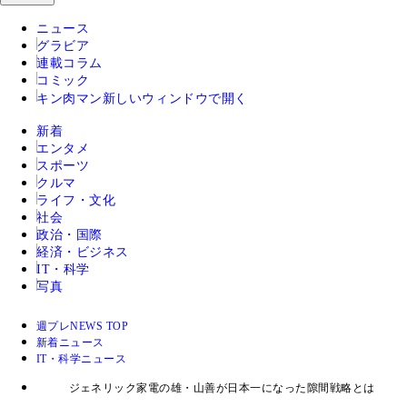
ニュース
グラビア
連載コラム
コミック
キン肉マン
新しいウィンドウで開く
新着
エンタメ
スポーツ
クルマ
ライフ・文化
社会
政治・国際
経済・ビジネス
IT・科学
写真
週プレNEWS TOP
新着ニュース
IT・科学ニュース
ジェネリック家電の雄・山善が日本一になった隙間戦略とは