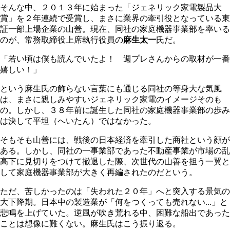
そんな中、２０１３年に始まった「ジェネリック家電製品大
賞」を２年連続で受賞し、まさに業界の牽引役となっている東
証一部上場企業の山善。現在、同社の家庭機器事業部を率いる
のが、常務取締役上席執行役員の
麻生太一
氏だ。
「若い頃は僕も読んでいたよ！ 週プレさんからの取材が一番
嬉しい！」
という麻生氏の飾らない言葉にも通じる同社の等身大な気風
は、まさに親しみやすいジェネリック家電のイメージそのも
の。しかし、３８年前に誕生した同社の家庭機器事業部の歩み
は決して平坦（へいたん）ではなかった。
そもそも山善には、戦後の日本経済を牽引した商社という顔が
ある。しかし、同社の一事業部であった不動産事業が市場の乱
高下に見切りをつけて撤退した際、次世代の山善を担う一翼と
して家庭機器事業部が大きく再編されたのだという。
ただ、苦しかったのは「失われた２０年」へと突入する景気の
大下降期。日本中の製造業が「何をつくっても売れない...」と
悲鳴を上げていた。逆風が吹き荒れる中、困難な船出であった
ことは想像に難くない。麻生氏はこう振り返る。