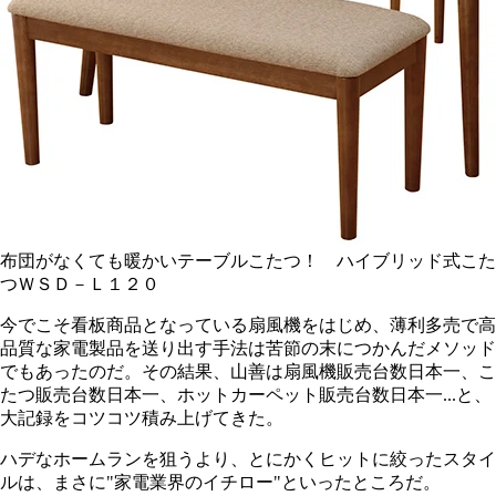
布団がなくても暖かいテーブルこたつ！ ハイブリッド式こた
つＷＳＤ－Ｌ１２０
今でこそ看板商品となっている扇風機をはじめ、薄利多売で高
品質な家電製品を送り出す手法は苦節の末につかんだメソッド
でもあったのだ。その結果、山善は扇風機販売台数日本一、こ
たつ販売台数日本一、ホットカーペット販売台数日本一...と、
大記録をコツコツ積み上げてきた。
ハデなホームランを狙うより、とにかくヒットに絞ったスタイ
ルは、まさに"家電業界のイチロー"といったところだ。