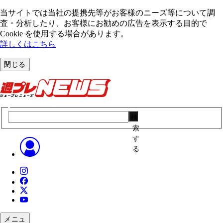
当サイトでは当社の提携先等がお客様のニーズ等について調
査・分析したり、お客様にお勧めの広告を表⽰する⽬的で
Cookie を使⽤する場合があります。
詳しくはこちら
閉じる
検
索
す
る
メニュ