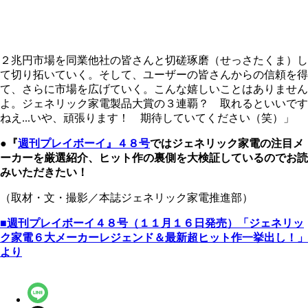
２兆円市場を同業他社の皆さんと切磋琢磨（せっさたくま）し
て切り拓いていく。そして、ユーザーの皆さんからの信頼を得
て、さらに市場を広げていく。こんな嬉しいことはありません
よ。ジェネリック家電製品大賞の３連覇？ 取れるといいです
ねえ...いや、頑張ります！ 期待していてください（笑）」
●『
週刊プレイボーイ』
４８号
ではジェネリック家電の注目メ
ーカーを厳選紹介、ヒット作の裏側を大検証しているのでお読
みいただきたい！
（取材・文・撮影／本誌ジェネリック家電推進部）
■週刊プレイボーイ４８号（１１月１６日発売）「ジェネリッ
ク家電６大メーカーレジェンド＆最新超ヒット作一挙出し！」
より