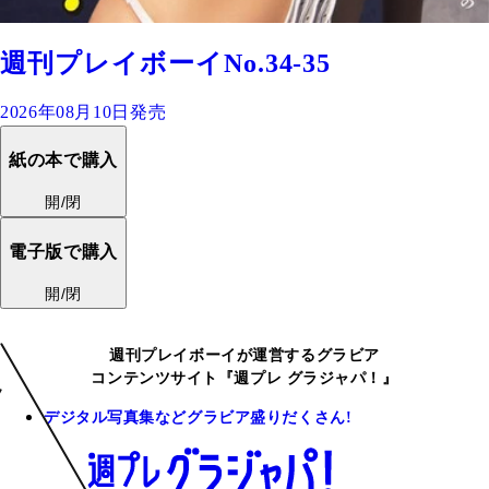
週刊プレイボーイNo.34-35
2026年08月10日発売
紙の本で購入
開/閉
電子版で購入
開/閉
週刊プレイボーイが運営するグラビア
コンテンツサイト『週プレ グラジャパ！』
デジタル写真集などグラビア盛りだくさん!