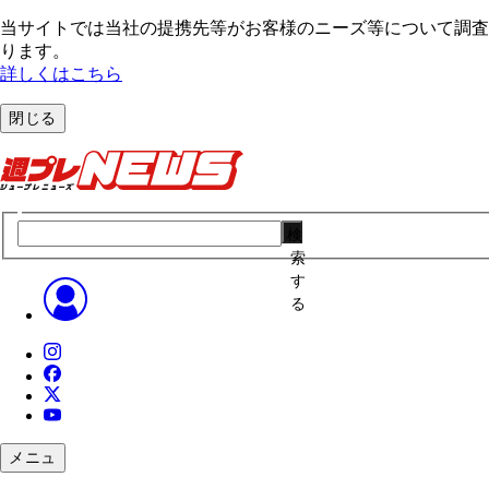
当サイトでは当社の提携先等がお客様のニーズ等について調査・
ります。
詳しくはこちら
閉じる
検
索
す
る
メニュ