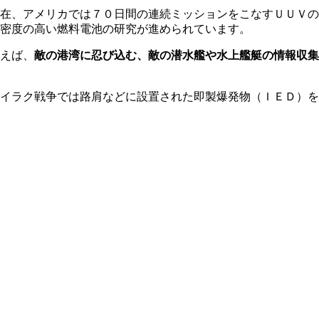
在、アメリカでは７０日間の連続ミッションをこなすＵＵＶの
密度の高い燃料電池の研究が進められています。
えば、
敵の港湾に忍び込む、敵の潜水艦や水上艦艇の情報収集
イラク戦争では路肩などに設置された即製爆発物（ＩＥＤ）を