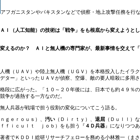
アフガニスタンやパキスタンなどで偵察・地上攻撃任務を行
ＡＩ（人工知能）の技術は「戦争」をも根底から変えようとし
変えるのか？ ＡＩと無人機の専門家が、最新事情を交えて「
人機（ＵＡＶ）や陸上無人機（ＵＧＶ）を本格投入したイラク
デター」といったＵＡＶが偵察、空爆、敵の要人暗殺に多用さ
格段に広がった。「１０～２０年後には、日本でも約４９％の
競争が過熱する一方なのだ。
無人兵器が戦場で担う役割の変化についてこう語る。
ｎｇｅｒｏｕｓ）、
汚い
（Ｄｉｒｔｙ）、
退屈
（Ｄｕｌｌ）な
ｆｆｉｃｕｌｔ ｊｏｂ）をも担う『
４Ｄ兵器
』になりつつあ
著者でＫＤＤＩ総研リサーチフェローを務める小林雅一（まさ