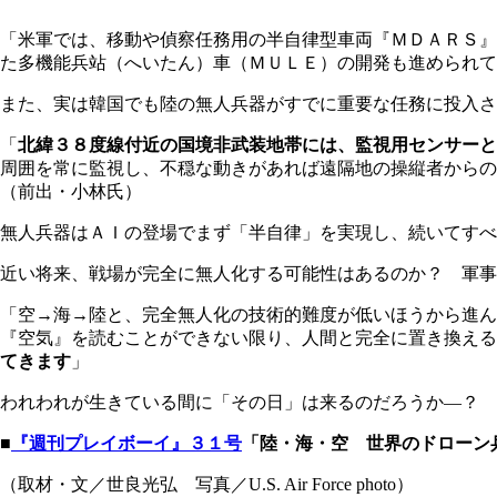
「米軍では、移動や偵察任務用の半自律型車両『ＭＤＡＲＳ』
た多機能兵站（へいたん）車（ＭＵＬＥ）の開発も進められて
また、実は韓国でも陸の無人兵器がすでに重要な任務に投入さ
「
北緯３８度線付近の国境非武装地帯には、監視用センサーと
周囲を常に監視し、不穏な動きがあれば遠隔地の操縦者から
（前出・小林氏）
無人兵器はＡＩの登場でまず「半自律」を実現し、続いてすべ
近い将来、戦場が完全に無人化する可能性はあるのか？ 軍事
「空→海→陸と、完全無人化の技術的難度が低いほうから進ん
『空気』を読むことができない限り、人間と完全に置き換える
てきます
」
われわれが生きている間に「その日」は来るのだろうか―？
■
『週刊プレイボーイ』３１号
「陸・海・空 世界のドローン
（取材・文／世良光弘 写真／U.S. Air Force photo）