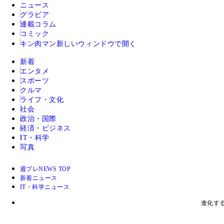
ニュース
グラビア
連載コラム
コミック
キン肉マン
新しいウィンドウで開く
新着
エンタメ
スポーツ
クルマ
ライフ・文化
社会
政治・国際
経済・ビジネス
IT・科学
写真
週プレNEWS TOP
新着ニュース
IT・科学ニュース
進化す