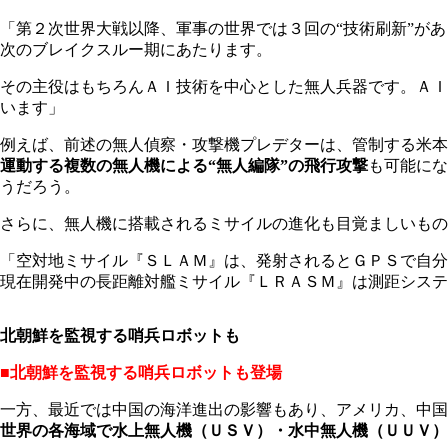
「第２次世界大戦以降、軍事の世界では３回の“技術刷新”が
次のブレイクスルー期にあたります。
その主役はもちろんＡＩ技術を中心とした無人兵器です。ＡＩ
います」
例えば、前述の無人偵察・攻撃機プレデターは、管制する米本
運動する複数の無人機による“無人編隊”の飛行攻撃
も可能にな
うだろう。
さらに、無人機に搭載されるミサイルの進化も目覚ましいもの
「空対地ミサイル『ＳＬＡＭ』は、発射されるとＧＰＳで自分
現在開発中の長距離対艦ミサイル『ＬＲＡＳＭ』は測距システ
北朝鮮を監視する哨兵ロボットも
■北朝鮮を監視する哨兵ロボットも登場
一方、最近では中国の海洋進出の影響もあり、アメリカ、中国
世界の各海域で水上無人機（ＵＳＶ）・水中無人機（ＵＵＶ）