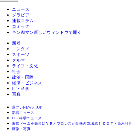
ニュース
グラビア
連載コラム
コミック
キン肉マン
新しいウィンドウで開く
新着
エンタメ
スポーツ
クルマ
ライフ・文化
社会
政治・国際
経済・ビジネス
IT・科学
写真
週プレNEWS TOP
新着ニュース
IT・科学ニュース
東京ドームを舞台にＶＲとプロレスが白熱の臨場感！ ＤＤＴ・高木社長
画像・写真