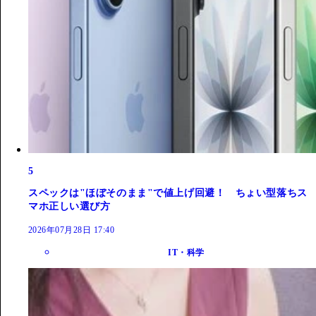
5
スペックは"ほぼそのまま"で値上げ回避！ ちょい型落ちス
マホ正しい選び方
2026年07月28日 17:40
IT・科学