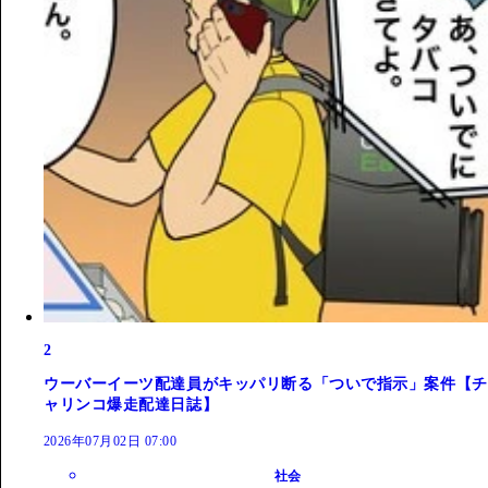
2
ウーバーイーツ配達員がキッパリ断る「ついで指示」案件【チ
ャリンコ爆走配達日誌】
2026年07月02日 07:00
社会