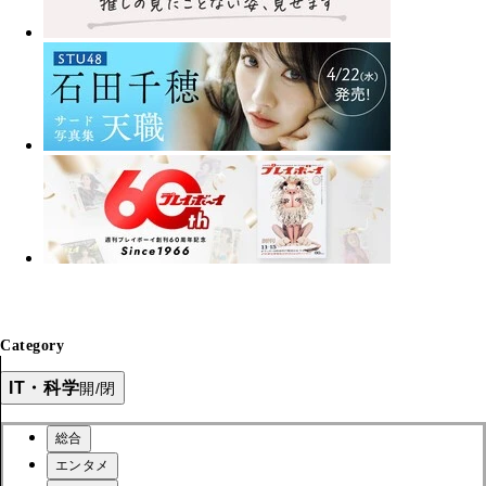
Category
IT・科学
開/閉
総合
エンタメ