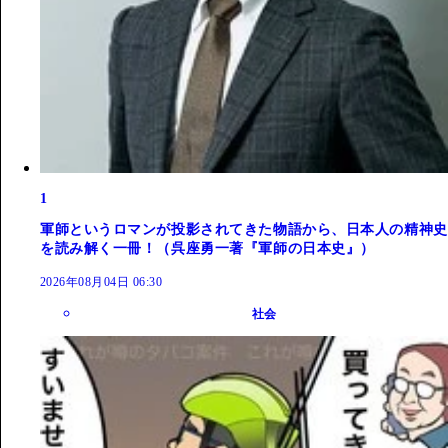
1
軍師というロマンが投影されてきた物語から、日本人の精神史
を読み解く一冊！（呉座勇一著『軍師の日本史』）
2026年08月04日 06:30
社会