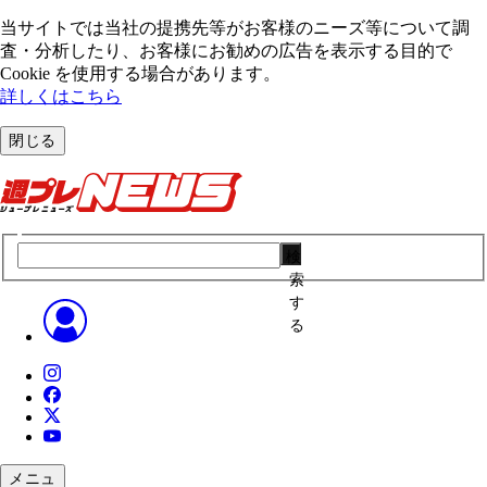
当サイトでは当社の提携先等がお客様のニーズ等について調
査・分析したり、お客様にお勧めの広告を表⽰する⽬的で
Cookie を使⽤する場合があります。
詳しくはこちら
閉じる
検
索
す
る
メニュ