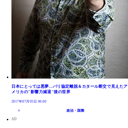
日本にとっては悪夢...パリ協定離脱＆カタール断交で見えたア
メリカの"影響力減退"後の世界
2017年07月05日 06:00
政治・国際