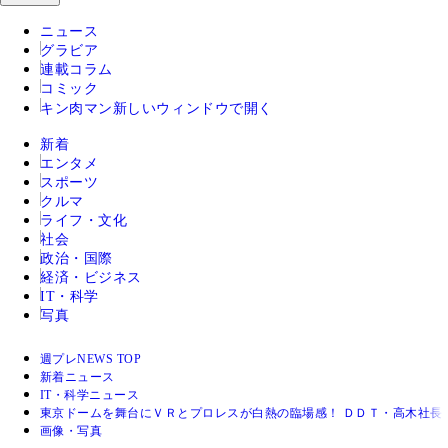
ニュース
グラビア
連載コラム
コミック
キン肉マン
新しいウィンドウで開く
新着
エンタメ
スポーツ
クルマ
ライフ・文化
社会
政治・国際
経済・ビジネス
IT・科学
写真
週プレNEWS TOP
新着ニュース
IT・科学ニュース
東京ドームを舞台にＶＲとプロレスが白熱の臨場感！ ＤＤＴ・高木社長
画像・写真