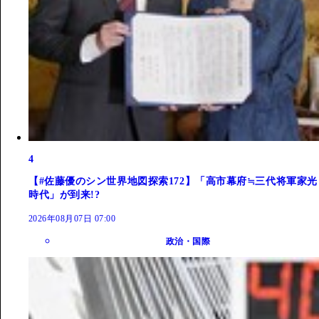
4
【#佐藤優のシン世界地図探索172】「高市幕府≒三代将軍家光
時代」が到来!?
2026年08月07日 07:00
政治・国際