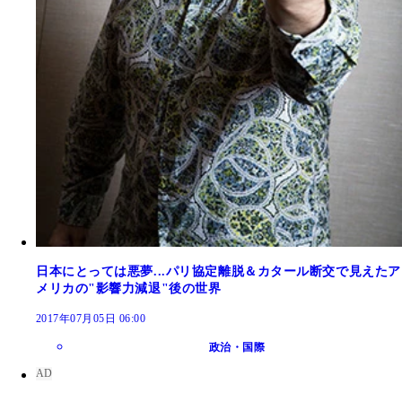
日本にとっては悪夢...パリ協定離脱＆カタール断交で見えたア
メリカの"影響力減退"後の世界
2017年07月05日 06:00
政治・国際