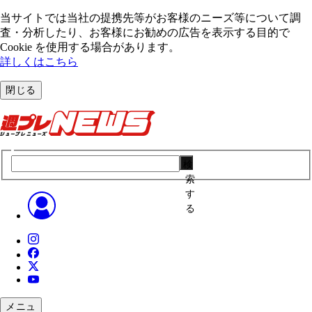
当サイトでは当社の提携先等がお客様のニーズ等について調
査・分析したり、お客様にお勧めの広告を表⽰する⽬的で
Cookie を使⽤する場合があります。
詳しくはこちら
閉じる
検
索
す
る
メニュ