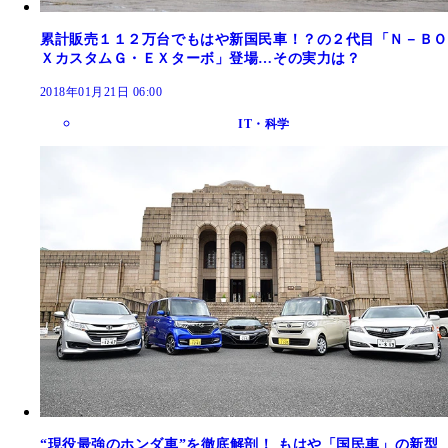
累計販売１１２万台でもはや新国民車！？の２代目「Ｎ－ＢＯ
ＸカスタムＧ・ＥＸターボ」登場…その実力は？
2018年01月21日 06:00
IT・科学
“現役最強のホンダ車”を徹底解剖！ もはや「国民車」の新型