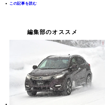
この記事を読む
燃費ではプリウスはもちろん他社の軽にも少し譲る
足先をかざすだけの「ハンズフリースライドドア」
走りはとにかくパワフル。ＶＴＥＣに電動ウェイス
登録車では珍しくないが軽では初。とにかく「軽だ
編集部のオススメ
ートターボなど、オタクなエンジン技術テンコ盛り
ら」という弁解をすべて排除しているのがＮ－ＢＯ
スゴさ。