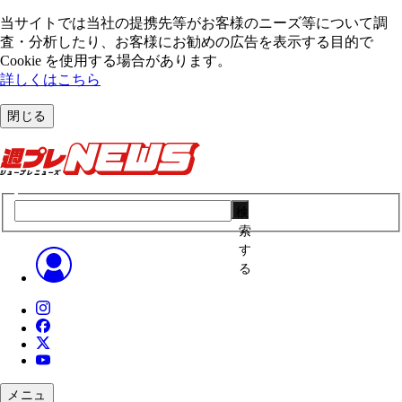
当サイトでは当社の提携先等がお客様のニーズ等について調
査・分析したり、お客様にお勧めの広告を表⽰する⽬的で
Cookie を使⽤する場合があります。
詳しくはこちら
閉じる
検
索
す
る
メニュ