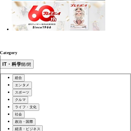
Category
IT・科学
開/閉
総合
エンタメ
スポーツ
クルマ
ライフ・文化
社会
政治・国際
経済・ビジネス