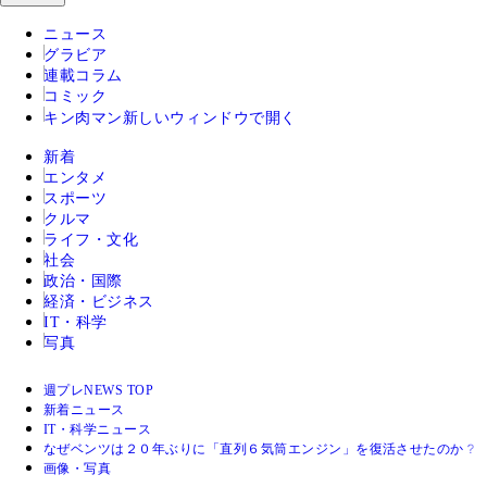
ニュース
グラビア
連載コラム
コミック
キン肉マン
新しいウィンドウで開く
新着
エンタメ
スポーツ
クルマ
ライフ・文化
社会
政治・国際
経済・ビジネス
IT・科学
写真
週プレNEWS TOP
新着ニュース
IT・科学ニュース
なぜベンツは２０年ぶりに「直列６気筒エンジン」を復活させたのか？
画像・写真