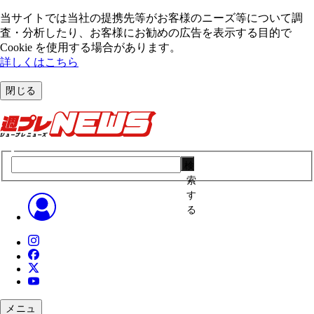
当サイトでは当社の提携先等がお客様のニーズ等について調
査・分析したり、お客様にお勧めの広告を表⽰する⽬的で
Cookie を使⽤する場合があります。
詳しくはこちら
閉じる
検
索
す
る
メニュ