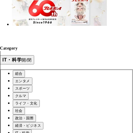
Category
IT・科学
開/閉
総合
エンタメ
スポーツ
クルマ
ライフ・文化
社会
政治・国際
経済・ビジネス
IT・科学