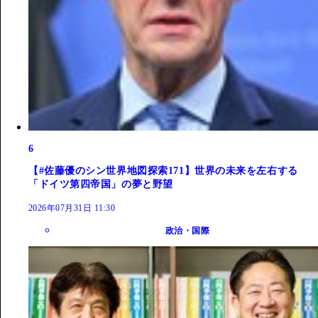
6
【#佐藤優のシン世界地図探索171】世界の未来を左右する
「ドイツ第四帝国」の夢と野望
2026年07月31日 11:30
政治・国際