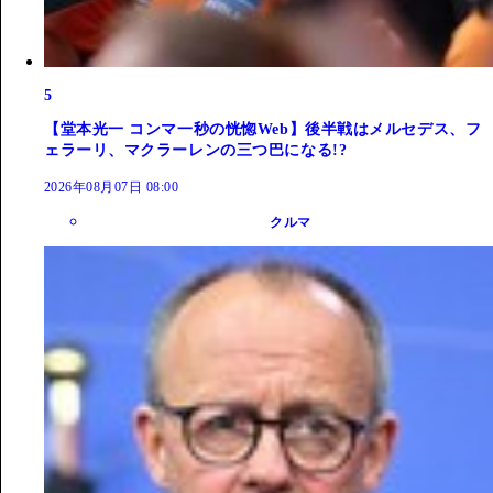
5
【堂本光一 コンマ一秒の恍惚Web】後半戦はメルセデス、フ
ェラーリ、マクラーレンの三つ巴になる!?
2026年08月07日 08:00
クルマ