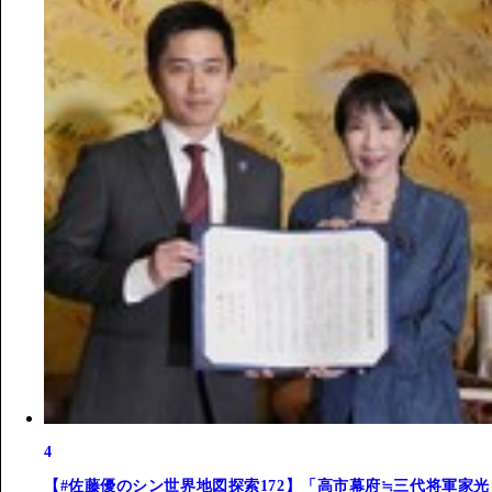
4
【#佐藤優のシン世界地図探索172】「高市幕府≒三代将軍家光