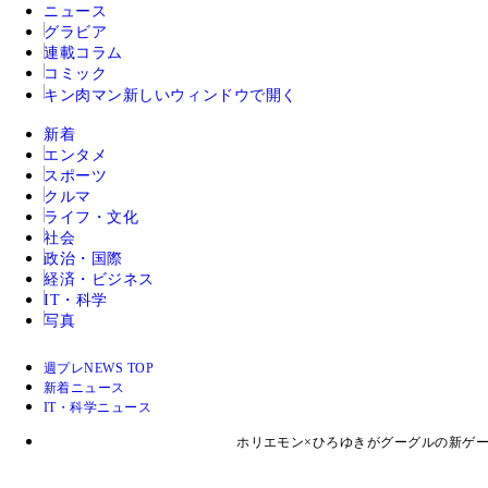
ニュース
グラビア
連載コラム
コミック
キン肉マン
新しいウィンドウで開く
新着
エンタメ
スポーツ
クルマ
ライフ・文化
社会
政治・国際
経済・ビジネス
IT・科学
写真
週プレNEWS TOP
新着ニュース
IT・科学ニュース
ホリエモン×ひろゆきがグーグルの新ゲ