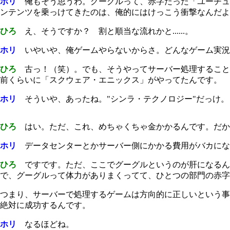
ホリ
俺もそう思うわ。グーグルって、赤字だった「ユーチュ
ンテンツを乗っけてきたのは、俺的にはけっこう衝撃なんだよ
ひろ
え、そうですか？ 割と順当な流れかと......。
ホリ
いやいや、俺ゲームやらないからさ。どんなゲーム実況
ひろ
古っ！（笑）。でも、そうやってサーバー処理すること
前くらいに「スクウェア・エニックス」がやってたんです。
ホリ
そういや、あったね。"シンラ・テクノロジー"だっけ。
ひろ
はい。ただ、これ、めちゃくちゃ金かかるんです。だか
ホリ
データセンターとかサーバー側にかかる費用がバカにな
ひろ
ですです。ただ、ここでグーグルというのが肝になるん
で、グーグルって体力がありまくってて、ひとつの部門の赤字
つまり、サーバーで処理するゲームは方向的に正しいという事
絶対に成功するんです。
ホリ
なるほどね。