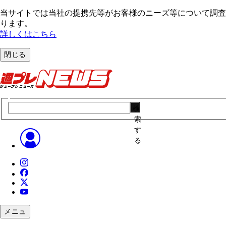
当サイトでは当社の提携先等がお客様のニーズ等について調査・
ります。
詳しくはこちら
閉じる
検
索
す
る
メニュ