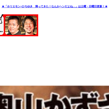
★「ホリエモン×ひろゆき 帰ってきた！なんかヘンだよね…」は土曜・日曜日更新！★