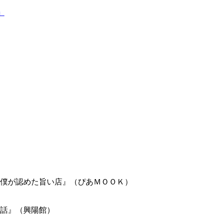
」
僕が認めた旨い店』（ぴあＭＯＯＫ）
話』（興陽館）