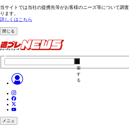
当サイトでは当社の提携先等がお客様のニーズ等について調査・
ります。
詳しくはこちら
閉じる
検
索
す
る
メニュ