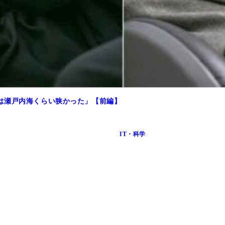
は瀬戸内海くらい狭かった」【前編】
IT・科学