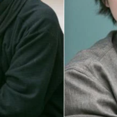
当）、ケンモチヒデフミ（音楽担当）、Ｄｉｒ．Ｆ（ディレク