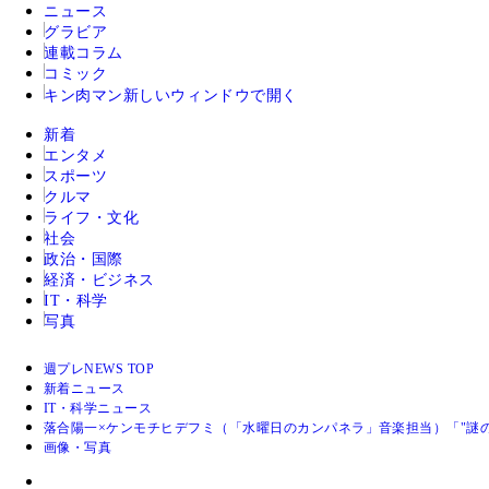
ニュース
グラビア
連載コラム
コミック
キン肉マン
新しいウィンドウで開く
新着
エンタメ
スポーツ
クルマ
ライフ・文化
社会
政治・国際
経済・ビジネス
IT・科学
写真
週プレNEWS TOP
新着ニュース
IT・科学ニュース
落合陽一×ケンモチヒデフミ（「水曜日のカンパネラ」音楽担当）「"謎
画像・写真