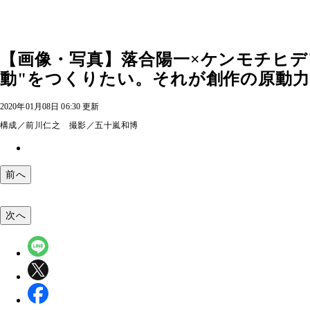
【画像・写真】落合陽一×ケンモチヒデ
動"をつくりたい。それが創作の原動力で
2020年01月08日 06:30 更新
構成／前川仁之 撮影／五十嵐和博
前へ
次へ