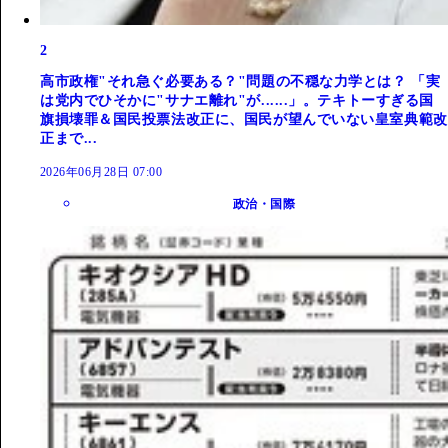
2
高市政権"それ急ぐ必要ある？"問題の不穏な力学とは？ 「実
は党内でひそかに"サナエ離れ"が......」。テキトーすぎる国
旗損壊罪＆国民投票法改正に、国民が望んでいない皇室典範改
正まで...
2026年06月28日 07:00
政治・国際