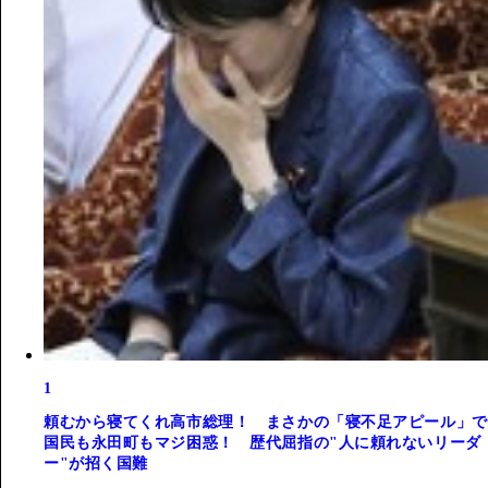
1
頼むから寝てくれ高市総理！ まさかの「寝不足アピール」で
国民も永田町もマジ困惑！ 歴代屈指の"人に頼れないリーダ
ー"が招く国難