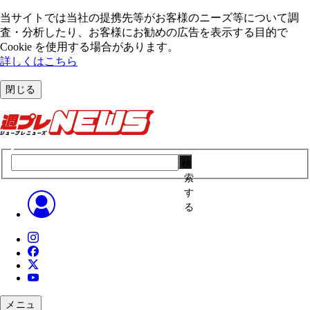
当サイトでは当社の提携先等がお客様のニーズ等について調
査・分析したり、お客様にお勧めの広告を表⽰する⽬的で
Cookie を使⽤する場合があります。
詳しくはこちら
閉じる
検
索
す
る
メニュ