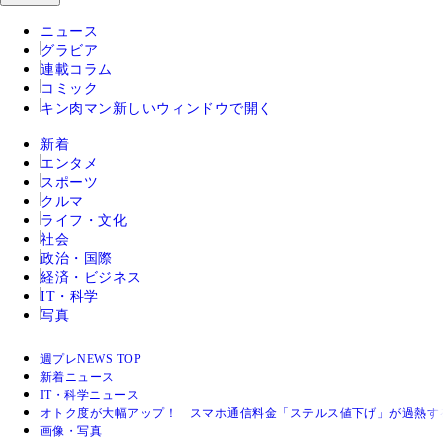
ニュース
グラビア
連載コラム
コミック
キン肉マン
新しいウィンドウで開く
新着
エンタメ
スポーツ
クルマ
ライフ・文化
社会
政治・国際
経済・ビジネス
IT・科学
写真
週プレNEWS TOP
新着ニュース
IT・科学ニュース
オトク度が大幅アップ！ スマホ通信料金「ステルス値下げ」が過熱す
画像・写真