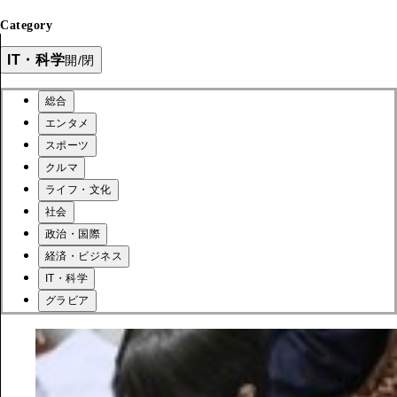
Category
IT・科学
開/閉
総合
エンタメ
スポーツ
クルマ
ライフ・文化
社会
政治・国際
経済・ビジネス
IT・科学
グラビア