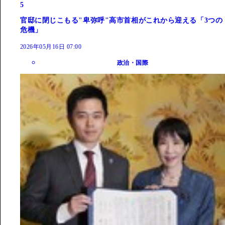
5
官邸に閉じこもる"卑弥呼"高市首相がこれから迎える「3つの
危機」
2026年05月16日 07:00
政治・国際