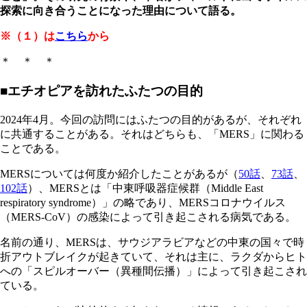
探索に向き合うことになった理由について語る。
※（１）は
こちら
から
＊ ＊ ＊
■エチオピアを訪れたふたつの目的
2024年4月。今回の訪問にはふたつの目的があるが、それぞれ
に共通することがある。それはどちらも、「MERS」に関わる
ことである。
MERSについては何度か紹介したことがあるが（
50話
、
73話
、
102話
）、MERSとは「中東呼吸器症候群（Middle East
respiratory syndrome）」の略であり、MERSコロナウイルス
（MERS-CoV）の感染によって引き起こされる病気である。
名前の通り、MERSは、サウジアラビアなどの中東の国々で時
折アウトブレイクが起きていて、それは主に、ラクダからヒト
への「スピルオーバー（異種間伝播）」によって引き起こされ
ている。