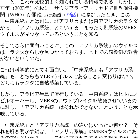
――と、これが比較的よく知られている情報である。しかし、
前年（2023年）の秋に、サウジアラビア・リヤドで世界保健機
関（WHO）が開催した会議（
73話
）に参加したとき、この
「中東系統」とは別に、北アフリカまたは東アフリカのラクダ
から、「アフリカ系統」ともいえる、まったく別系統のMERS
ウイルスが見つかっているということを知る。
そしてさらに面白いことに、この「アフリカ系統」のウイルス
は、ラクダからしか見つかっておらず、ヒトでの感染例の報告
がないというのだ。
これは科学的にとても面白い。「中東系統」も「アフリカ系
統」も、どちらもMERSウイルスであることに変わりはない。
どちらもラクダに自然感染している。
しかし、アラビア半島で流行している「中東系統」はヒトにス
ピルオーバーし、MERSのアウトブレイクを散発させているの
に対し、「アフリカ系統」はそれができない、ということを示
唆している。
「中東系統」と「アフリカ系統」の違いはいったい何か？ そ
れを解き明かす鍵は、「アフリカ系統」のMERSウイルスにあ
るのではないか？ ――これにアクセスする術を探るのが、今