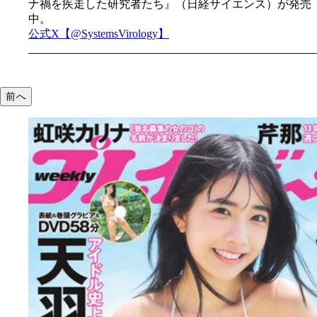
ナ禍を疾走した研究者たち』（日経サイエンス）が発売
中。
公式X【@SystemsVirology】
前へ