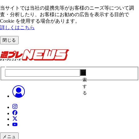
当サイトでは当社の提携先等がお客様のニーズ等について調
査・分析したり、お客様にお勧めの広告を表⽰する⽬的で
Cookie を使⽤する場合があります。
詳しくはこちら
閉じる
検
索
す
る
メニュ