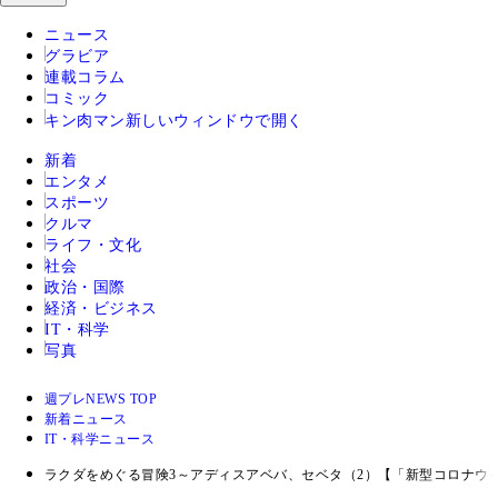
ニュース
グラビア
連載コラム
コミック
キン肉マン
新しいウィンドウで開く
新着
エンタメ
スポーツ
クルマ
ライフ・文化
社会
政治・国際
経済・ビジネス
IT・科学
写真
週プレNEWS TOP
新着ニュース
IT・科学ニュース
ラクダをめぐる冒険3～アディスアベバ、セベタ（2）【「新型コロナウ