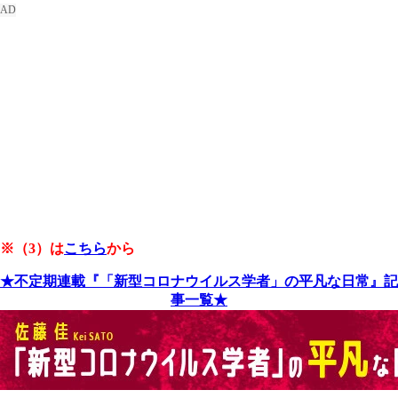
※（3）は
こちら
から
★不定期連載『「新型コロナウイルス学者」の平凡な日常』記
事一覧★