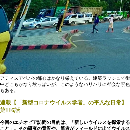
アディスアベバの都心はかなり栄えている。建築ラッシュで街
中どこもかなり埃っぽいが、このようなバリバリに都会な景色
もある。
連載【「新型コロナウイルス学者」の平凡な日常】
第116話
今回のエチオピア訪問の目的は、「新しいウイルスを探索する
こと」。その研究の背景や、筆者がフィールドに出てウイルス