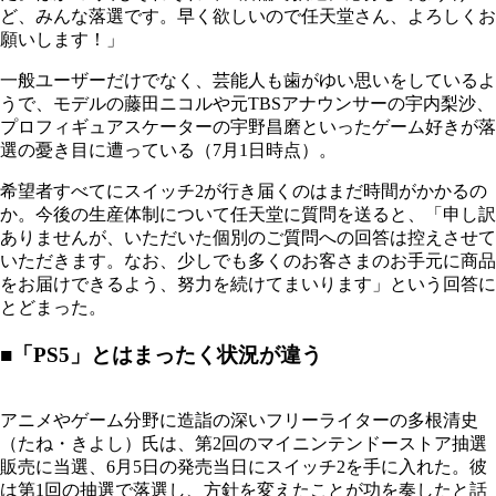
ど、みんな落選です。早く欲しいので任天堂さん、よろしくお
願いします！」
一般ユーザーだけでなく、芸能人も歯がゆい思いをしているよ
うで、モデルの藤田ニコルや元TBSアナウンサーの宇内梨沙、
プロフィギュアスケーターの宇野昌磨といったゲーム好きが落
選の憂き目に遭っている（7月1日時点）。
希望者すべてにスイッチ2が行き届くのはまだ時間がかかるの
か。今後の生産体制について任天堂に質問を送ると、「申し訳
ありませんが、いただいた個別のご質問への回答は控えさせて
いただきます。なお、少しでも多くのお客さまのお手元に商品
をお届けできるよう、努力を続けてまいります」という回答に
とどまった。
■「PS5」とはまったく状況が違う
アニメやゲーム分野に造詣の深いフリーライターの多根清史
（たね・きよし）氏は、第2回のマイニンテンドーストア抽選
販売に当選、6月5日の発売当日にスイッチ2を手に入れた。彼
は第1回の抽選で落選し、方針を変えたことが功を奏したと話