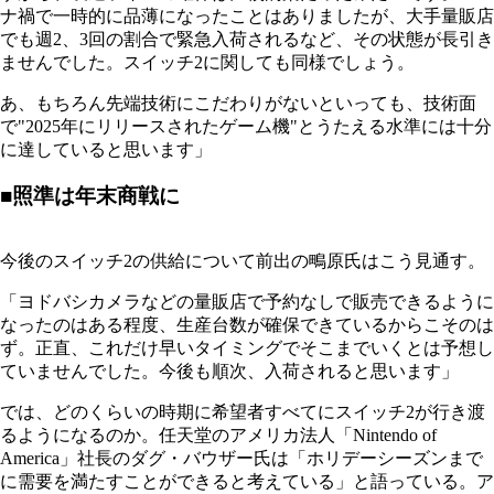
ナ禍で一時的に品薄になったことはありましたが、大手量販店
でも週2、3回の割合で緊急入荷されるなど、その状態が長引き
ませんでした。スイッチ2に関しても同様でしょう。
あ、もちろん先端技術にこだわりがないといっても、技術面
で"2025年にリリースされたゲーム機"とうたえる水準には十分
に達していると思います」
■照準は年末商戦に
今後のスイッチ2の供給について前出の鴫原氏はこう見通す。
「ヨドバシカメラなどの量販店で予約なしで販売できるように
なったのはある程度、生産台数が確保できているからこそのは
ず。正直、これだけ早いタイミングでそこまでいくとは予想し
ていませんでした。今後も順次、入荷されると思います」
では、どのくらいの時期に希望者すべてにスイッチ2が行き渡
るようになるのか。任天堂のアメリカ法人「Nintendo of
America」社長のダグ・バウザー氏は「ホリデーシーズンまで
に需要を満たすことができると考えている」と語っている。ア