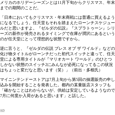
メリカのホリデーシーズンとは11月下旬からクリスマス、年末
までの期間のことだ。
「日本においてもクリスマス・年末商戦には普通に買えるよう
になるでしょう。任天堂もそれを踏まえたローンチスケジュー
ルだと思いますよ。『ゼルダの伝説』『スプラトゥーン』シリ
ーズの新作が発売されるタイミングで在庫が潤沢にあるという
のが任天堂にとって理想的な状態ですから。
逆に言うと、『ゼルダの伝説 ブレス オブ ザ ワイルド』などの
化け物タイトルがローンチだった初代スイッチと違って、任天
堂による専用タイトルが『マリオカート ワールド』のひとつ
しかない状態のスイッチ2にみんなが必死になってるこの状況
はちょっと変だなと思います（笑）」（前出・多根氏）
マイニンテンドーストアは7月上旬から第5回の抽選販売の申し
込みを開始することを発表した。都内の某量販店スタッフも
「確かなことはわからないが、供給は安定しているようなので
7月に何度か入荷があると思います」と話した。