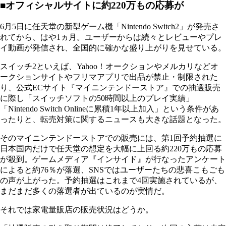
■オフィシャルサイトに約220万もの応募が
6月5日に任天堂の新型ゲーム機「Nintendo Switch2」が発売さ
れてから、はや1ヵ月。ユーザーからは続々とレビューやプレ
イ動画が発信され、全国的に確かな盛り上がりを見せている。
スイッチ2といえば、Yahoo！オークションやメルカリなどオ
ークションサイトやフリマアプリで出品が禁止・制限された
り、公式ECサイト『マイニンテンドーストア』での抽選販売
に際し「スイッチソフトの50時間以上のプレイ実績」
「Nintendo Switch Onlineに累積1年以上加入」という条件があ
ったりと、転売対策に関するニュースも大きな話題となった。
そのマイニンテンドーストアでの販売には、第1回予約抽選に
日本国内だけで任天堂の想定を大幅に上回る約220万もの応募
が殺到。ゲームメディア『インサイド』が行なったアンケート
によると約76％が落選、SNSではユーザーたちの悲喜こもごも
の声が上がった。予約抽選はこれまで4回実施されているが、
まだまだ多くの落選者が出ているのが実情だ。
それでは家電量販店の販売状況はどうか。