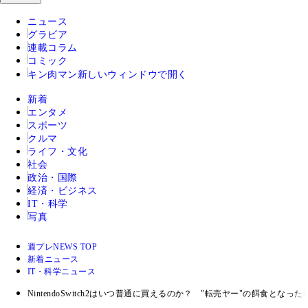
ニュース
グラビア
連載コラム
コミック
キン肉マン
新しいウィンドウで開く
新着
エンタメ
スポーツ
クルマ
ライフ・文化
社会
政治・国際
経済・ビジネス
IT・科学
写真
週プレNEWS TOP
新着ニュース
IT・科学ニュース
NintendoSwitch2はいつ普通に買えるのか？ "転売ヤー"の餌食となった