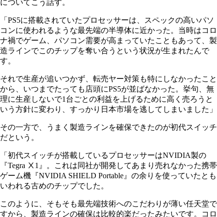
についてこう話す。
「PS5に搭載されていたプロセッサーは、スペックの高いパソ
コンに使われるような最先端の半導体に近かった。当時はコロ
ナ禍でゲーム、パソコン需要が高まっていたこともあって、製
造ラインでこのチップを奪い合うという状況が生まれたんで
す。
それで生産が追いつかず、転売ヤー対策も特にしなかったこと
から、いつまでたっても店頭にPS5が並ばなかった。挙句、無
理に生産しないで1台ごとの利益を上げるために高く売ろうと
いう方針に変わり、すっかり日本市場を逃してしまいました」
その一方で、うまく製造ラインを確保できたのが初代スイッチ
だという。
「初代スイッチが搭載しているプロセッサーはNVIDIA製の
『Tegra Ⅹ1』。これは同社が開発してあまり売れなかった携帯
ゲーム機『NVIDIA SHIELD Portable』の余りを使っていたとも
いわれる古めのチップでした。
このように、そもそも最先端技術へのこだわりが薄い任天堂で
すから、製造ラインの確保は比較的楽だったみたいです。コロ