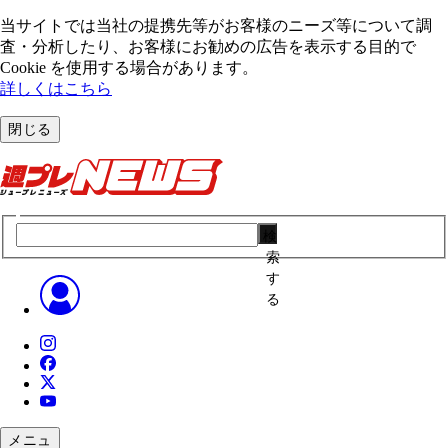
当サイトでは当社の提携先等がお客様のニーズ等について調
査・分析したり、お客様にお勧めの広告を表⽰する⽬的で
Cookie を使⽤する場合があります。
詳しくはこちら
閉じる
検
索
す
る
メニュ