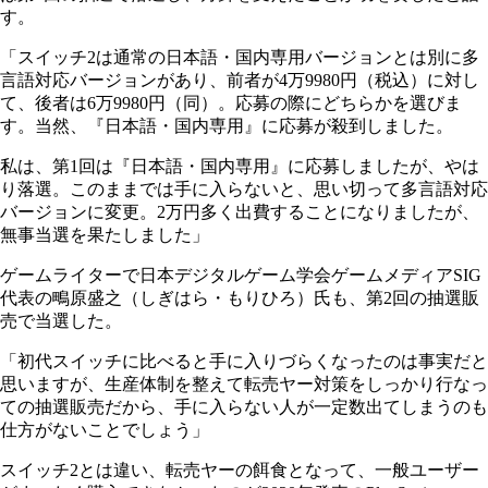
す。
「スイッチ2は通常の日本語・国内専用バージョンとは別に多
言語対応バージョンがあり、前者が4万9980円（税込）に対し
て、後者は6万9980円（同）。応募の際にどちらかを選びま
す。当然、『日本語・国内専用』に応募が殺到しました。
私は、第1回は『日本語・国内専用』に応募しましたが、やは
り落選。このままでは手に入らないと、思い切って多言語対応
バージョンに変更。2万円多く出費することになりましたが、
無事当選を果たしました」
ゲームライターで日本デジタルゲーム学会ゲームメディアSIG
代表の鴫原盛之（しぎはら・もりひろ）氏も、第2回の抽選販
売で当選した。
「初代スイッチに比べると手に入りづらくなったのは事実だと
思いますが、生産体制を整えて転売ヤー対策をしっかり行なっ
ての抽選販売だから、手に入らない人が一定数出てしまうのも
仕方がないことでしょう」
スイッチ2とは違い、転売ヤーの餌食となって、一般ユーザー