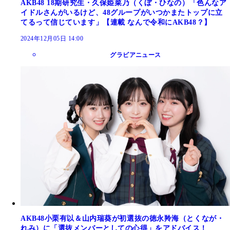
AKB48 18期研究生・久保姫菜乃（くぼ・ひなの）「色んなア
イドルさんがいるけど、48グループがいつかまたトップに立
てるって信じています」【連載 なんで令和にAKB48？】
2024年12月05日 14:00
グラビアニュース
AKB48小栗有以＆山内瑞葵が初選抜の徳永羚海（とくなが・
れみ）に「選抜メンバーとしての心得」をアドバイス！