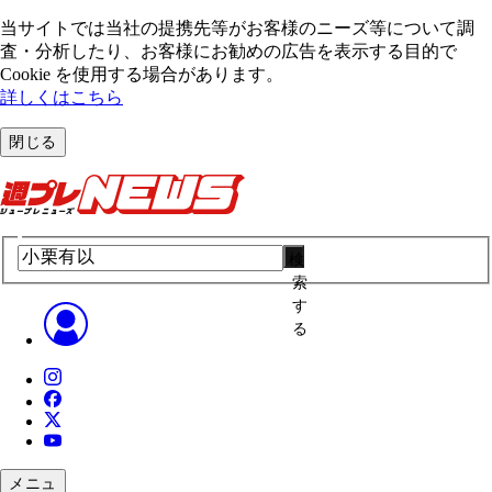
当サイトでは当社の提携先等がお客様のニーズ等について調
査・分析したり、お客様にお勧めの広告を表⽰する⽬的で
Cookie を使⽤する場合があります。
詳しくはこちら
閉じる
検
索
す
る
メニュ