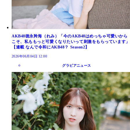
AKB48徳永羚海（れみ）「今のAKB48はめっちゃ可愛いから
こそ、私ももっと可愛くなりたいって刺激をもらっています」
【連載 なんで令和にAKB48？ Season2】
2026年06月04日 12:00
グラビアニュース