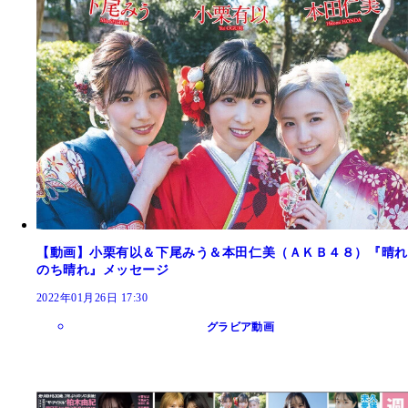
【動画】小栗有以＆下尾みう＆本田仁美（ＡＫＢ４８）『晴れ
のち晴れ』メッセージ
2022年01月26日 17:30
グラビア動画