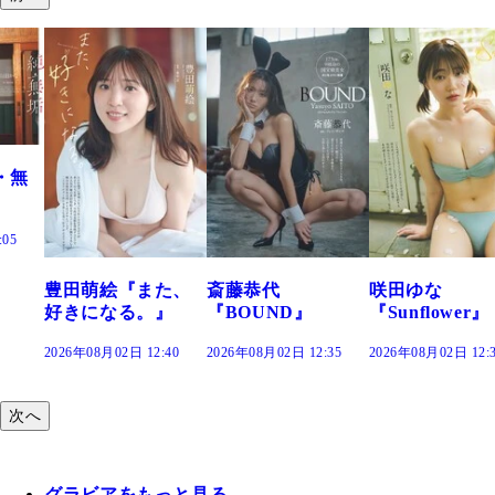
また、
斎藤恭代
咲田ゆな
藤水咲桜『花
。』
『BOUND』
『Sunflower』
だまり』
2:40
2026年08月02日 12:35
2026年08月02日 12:30
2026年08月02日 12
次へ
グラビアをもっと見る