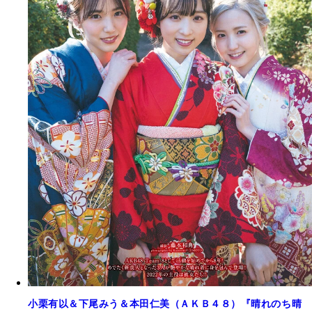
小栗有以＆下尾みう＆本田仁美（ＡＫＢ４８）『晴れのち晴