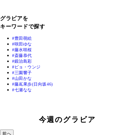
グラビアを
キーワードで探す
豊田萌絵
咲田ゆな
藤水咲桜
斎藤恭代
鍛治島彩
ピョ・ウンジ
三園響子
山田かな
藤嶌果歩(日向坂46)
七瀬なな
今週のグラビア
前へ