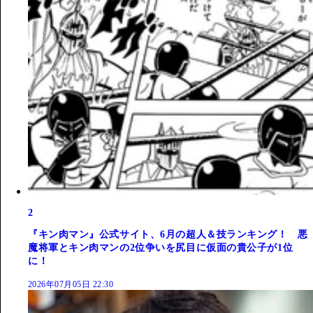
2
『キン肉マン』公式サイト、6月の超人＆技ランキング！ 悪
魔将軍とキン肉マンの2位争いを尻目に仮面の貴公子が1位
に！
2026年07月05日 22:30