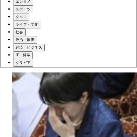
エンタメ
スポーツ
クルマ
ライフ・文化
社会
政治・国際
経済・ビジネス
IT・科学
グラビア