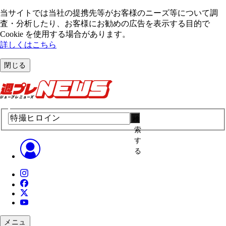
当サイトでは当社の提携先等がお客様のニーズ等について調
査・分析したり、お客様にお勧めの広告を表⽰する⽬的で
Cookie を使⽤する場合があります。
詳しくはこちら
閉じる
検
索
す
る
メニュ