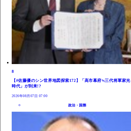
8
【#佐藤優のシン世界地図探索172】「高市幕府≒三代将軍家光
時代」が到来!?
2026年08月07日 07:00
政治・国際