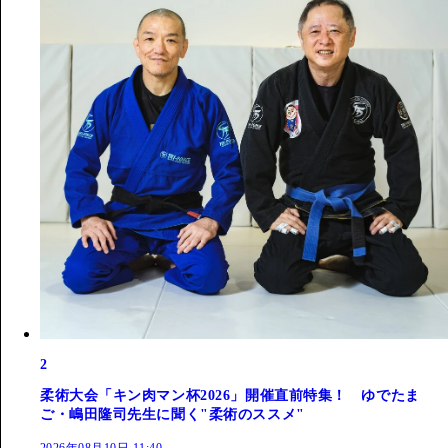
2
柔術大会「キン肉マン杯2026」開催直前特集！ ゆでたま
ご・嶋田隆司先生に聞く"柔術のススメ"
2026年08月10日 11:40