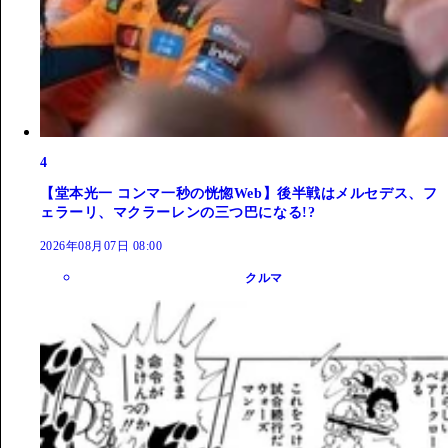
4
【堂本光一 コンマ一秒の恍惚Web】後半戦はメルセデス、フ
ェラーリ、マクラーレンの三つ巴になる!?
2026年08月07日 08:00
クルマ