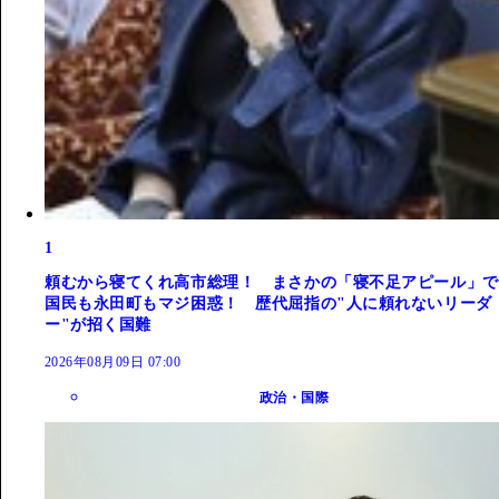
1
頼むから寝てくれ高市総理！ まさかの「寝不足アピール」で
国民も永田町もマジ困惑！ 歴代屈指の"人に頼れないリーダ
ー"が招く国難
2026年08月09日 07:00
政治・国際