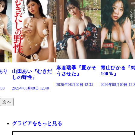
溝端 葵『もう
つの、あおい
で。』
2026年08月09日 12:
麻倉瑞季『夏がそ
青山ひかる『純度
きだ
うさせた』
100％』
2026年08月09日 12:35
2026年08月09日 12:30
:40
次へ
グラビアをもっと見る