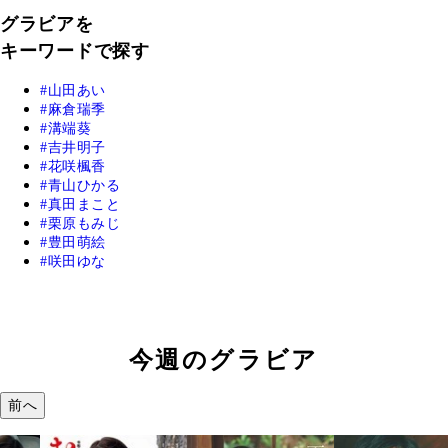
グラビアを
キーワードで探す
山田あい
麻倉瑞季
溝端葵
吉井明子
花咲楓香
青山ひかる
真田まこと
栗原もみじ
豊田萌絵
咲田ゆな
今週のグラビア
前へ