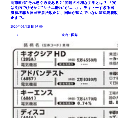
高市政権"それ急ぐ必要ある？"問題の不穏な力学とは？ 「実
は党内でひそかに"サナエ離れ"が......」。テキトーすぎる国
旗損壊罪＆国民投票法改正に、国民が望んでいない皇室典範改
正まで...
2026年06月28日 07:00
政治・国際