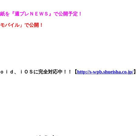
色紙を『週プレＮＥＷＳ』で公開予定！
モバイル」で公開！
ｒｏｉｄ、ｉＯＳに完全対応中！！【
http://s-wpb.shueisha.co.jp/