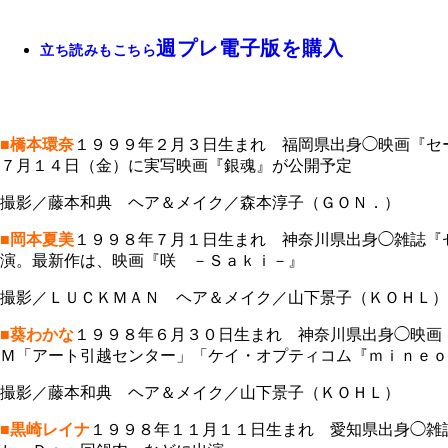
週プレ電子版を購入
立ち読みもこちら
■橋本環奈
１９９９年２月３日生まれ 福岡県出身◯映画『セ
７月１４日（金）に実写映画『銀魂』が公開予定
撮影／藤本和典 ヘア＆メイク／森本淳子（ＧＯＮ．）
■岡本夏美
１９９８年７月１日生まれ 神奈川県出身◯雑誌『
演。最新作は、映画『咲 －Ｓａｋｉ－』
撮影／ＬＵＣＫＭＡＮ ヘア＆メイク／山下景子（ＫＯＨＬ）
■葵わかな
１９９８年６月３０日生まれ 神奈川県出身◯映画
Ｍ「アート引越センター」「ケイ・オプティコム『ｍｉｎｅｏ
撮影／藤本和典 ヘア＆メイク／山下景子（ＫＯＨＬ）
■黒崎レイナ
１９９８年１１月１１日生まれ 愛知県出身◯雑