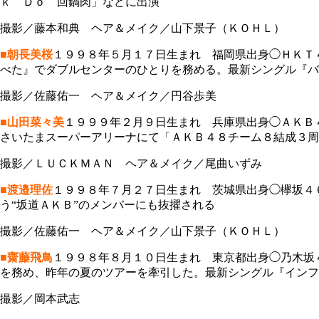
ｋ Ｄｏ 回鍋肉」などに出演
撮影／藤本和典 ヘア＆メイク／山下景子（ＫＯＨＬ）
■朝長美桜
１９９８年５月１７日生まれ 福岡県出身◯ＨＫＴ
べた』でダブルセンターのひとりを務める。最新シングル『バ
撮影／佐藤佑一 ヘア＆メイク／円谷歩美
■山田菜々美
１９９９年２月９日生まれ 兵庫県出身◯ＡＫＢ
さいたまスーパーアリーナにて「ＡＫＢ４８チーム８結成３周
撮影／ＬＵＣＫＭＡＮ ヘア＆メイク／尾曲いずみ
■渡邉理佐
１９９８年７月２７日生まれ 茨城県出身◯欅坂４
う“坂道ＡＫＢ”のメンバーにも抜擢される
撮影／佐藤佑一 ヘア＆メイク／山下景子（ＫＯＨＬ）
■齋藤飛鳥
１９９８年８月１０日生まれ 東京都出身◯乃木坂
を務め、昨年の夏のツアーを牽引した。最新シングル『インフ
撮影／岡本武志