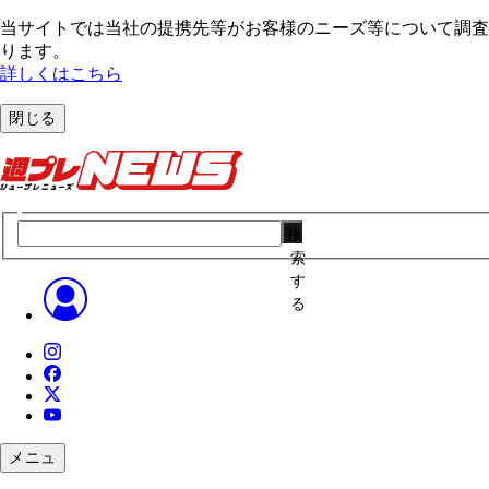
当サイトでは当社の提携先等がお客様のニーズ等について調査・
ります。
詳しくはこちら
閉じる
検
索
す
る
メニュ