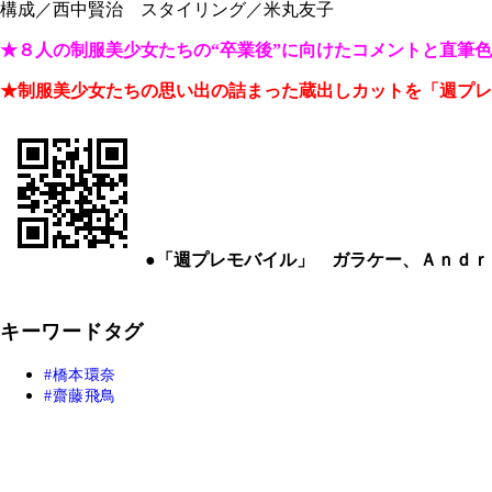
構成／西中賢治 スタイリング／米丸友子
★８人の制服美少女たちの“卒業後”に向けたコメントと直筆
★制服美少女たちの思い出の詰まった蔵出しカットを「週プレ
●「週プレモバイル」 ガラケー、Ａｎｄ
キーワードタグ
橋本環奈
齋藤飛鳥