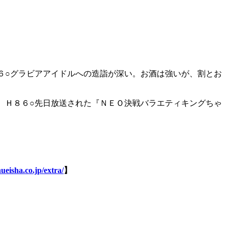
６○グラビアアイドルへの造詣が深い。お酒は強いが、割とお
 Ｈ８６○先日放送された『ＮＥＯ決戦バラエティキングちゃ
ueisha.co.jp/extra/
】