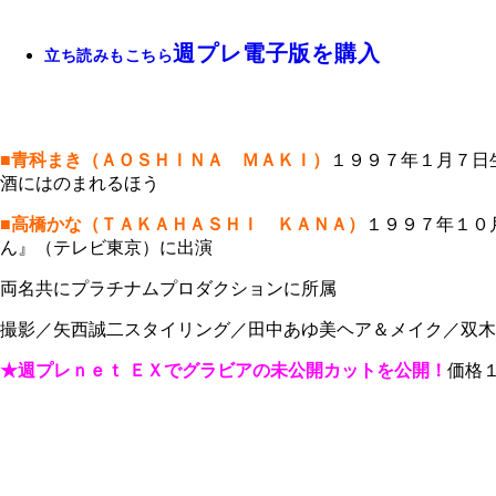
週プレ電子版を購入
立ち読みもこちら
■青科まき（ＡＯＳＨＩＮＡ ＭＡＫＩ）
１９９７年１月７日
酒にはのまれるほう
■高橋かな（ＴＡＫＡＨＡＳＨＩ ＫＡＮＡ）
１９９７年１０
ん』（テレビ東京）に出演
両名共にプラチナムプロダクションに所属
撮影／矢西誠二スタイリング／田中あゆ美ヘア＆メイク／双木
★週プレｎｅｔ ＥＸでグラビアの未公開カットを公開！
価格