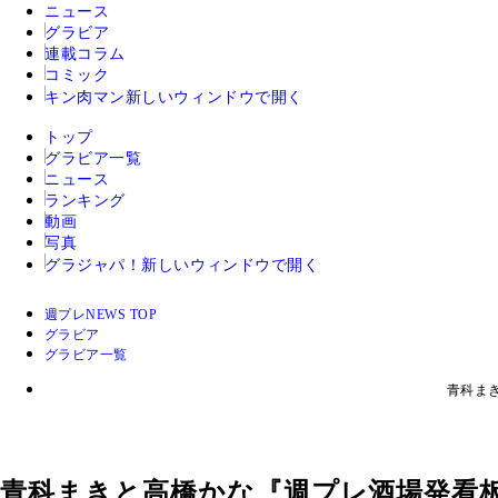
ニュース
グラビア
連載コラム
コミック
キン肉マン
新しいウィンドウで開く
トップ
グラビア一覧
ニュース
ランキング
動画
写真
グラジャパ！
新しいウィンドウで開く
週プレNEWS TOP
グラビア
グラビア一覧
青科ま
青科まきと高橋かな『週プレ酒場発看