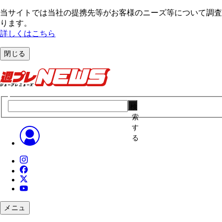
当サイトでは当社の提携先等がお客様のニーズ等について調査・
ります。
詳しくはこちら
閉じる
検
索
す
る
メニュ