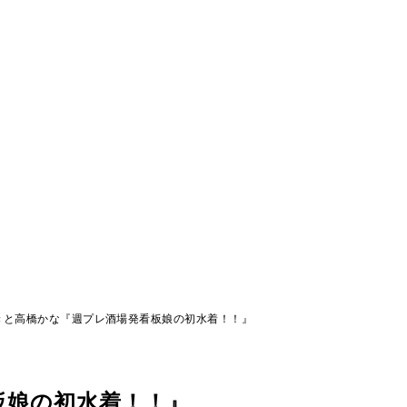
きと高橋かな『週プレ酒場発看板娘の初水着！！』
板娘の初水着！！』