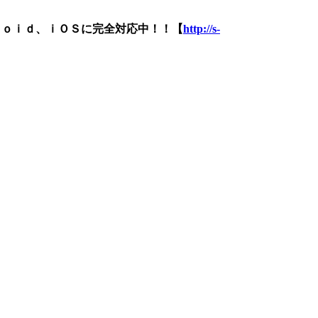
ｒｏｉｄ、ｉＯＳに完全対応中！！【
http://s-